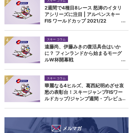
スキー コラム
2週間で4種目8レース 怒涛のイタリ
アシリーズに注目 | アルペンスキー
FIS ワールドカップ 2021/22
スキー コラム
遠藤尚、伊藤みきの復活具合はいか
に？ フィンランドから始まるモーグ
ルW杯開幕戦
スキー コラム
華麗なる4ヒルズ、葛西紀明めざせ哀
愁の表彰台！スキージャンプFISワー
ルドカップ/ジャンプ週間・プレビュ
ー
メルマガ