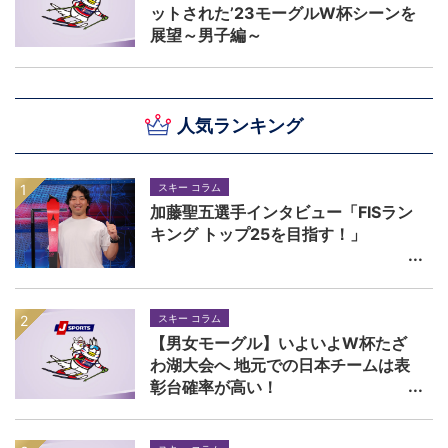
ットされた’23モーグルW杯シーンを
展望～男子編～
人気ランキング
スキー コラム
加藤聖五選手インタビュー「FISラン
キング トップ25を目指す！」
スキー コラム
【男女モーグル】いよいよW杯たざ
わ湖大会へ 地元での日本チームは表
彰台確率が高い！