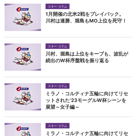
スキー コラム
1月開催の北米2戦をプレイバック。
川村は連勝、堀島もMO上位を死守！
スキー コラム
川村、堀島は上位をキープも、波乱が
続出のW杯序盤戦を振り返る
スキー コラム
ミラノ・コルティナ五輪に向けてリセ
ットされた’23モーグルW杯シーンを
展望～女子編～
スキー コラム
ミラノ・コルティナ五輪に向けてリセ