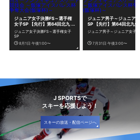
ジュニア女子決勝FS～選手権
ジュニア男子～ジュニア女
女子SP 【先行】第64回北九
SP 【先行】第64回北九州
州オープンフィギュアスケー
ープンフィギュアスケート
ジュニア女子決勝FS～選手権女子
ジュニア男子～ジュニア女子S
ト競技会 ～飯塚アイスパレス
技会 ～飯塚アイスパレス
SP
杯争奪大会(飯塚杯)～
奪大会(飯塚杯)～
8月1日 午後1:00〜
7月31日 午後3:00〜
J SPORTSで
スキーを応援しよう！
スキーの放送・配信ページへ