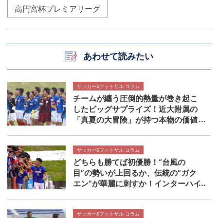
高円宮杯プレミアリーグ
あわせて読みたい
サッカー&フットサル コラム
チームが纏う圧倒的熱量が巻き起こ
したビッグサプライズ！近大附属の
「真夏の大冒険」が持つ本物の価値
【インターハイ決勝 近畿大学附属高
校×静岡学園高校マッチレビュー】
サッカー&フットサル コラム
どちらも勝てば初優勝！“台風の
目”の勢いが上回るか、伝統の“ガク
エン”が華麗に刺すか！インターハイ
決勝 近畿大学附属高校×静岡学園高
校マッチプレビュー
サッカー&フットサル コラム