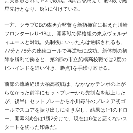
に突き放されて1-3で敗戦。3試合を終えて1勝2敗で黒
星先行となり、8位に付けている。
一方、クラブOBの森勇介監督を新指揮官に据えた川崎
フロンターレU-18は、開幕戦で昇格組の東京ヴェルデ
ィユースと対戦。先制後にいったんは逆転されるも、
77分と78分の連続ゴールで再逆転に成功。新体制の初
陣を勝利で飾ると、第2節の市立船橋高校戦では2度の
ビハインドを追い付き、勝点1を手繰り寄せる。
前節の流通経済大柏高校戦は、なかなかテンポの上が
らなかった前半にセットプレーから先制点を献上した
が、後半にセットプレーから小川尋斗のプレミア初ゴ
ールでスコアを振り出しに引き戻し、結果は1-1のドロ
ー。開幕3試合は1勝2分けで、現在は6位と悪くないス
タートを切った印象だ。