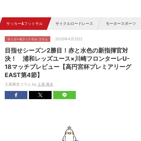
サッカー&フットサル
サイクルロードレース
モータースポーツ
2025年4月25日
サッカー&フットサル コラム
目指せシーズン2勝目！赤と水色の新指揮官対
決！ 浦和レッズユース×川崎フロンターレU-
18マッチプレビュー【高円宮杯プレミアリーグ
EAST第4節】
土屋雅史コラム by
土屋 雅史