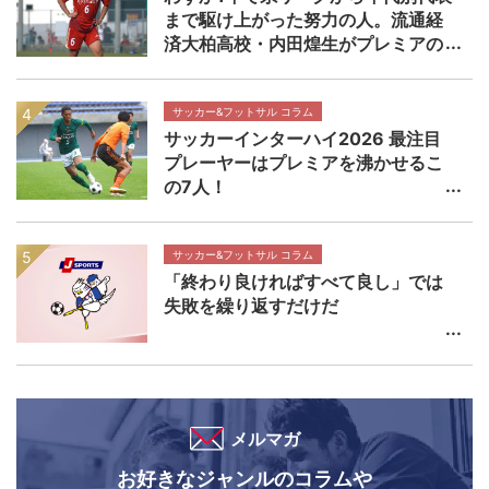
まで駆け上がった努力の人。流通経
済大柏高校・内田煌生がプレミアの
舞台で輝きを放つ価値 高円宮杯プ
レミアリーグEAST流通経済大柏高校
×帝京長岡高校マッチレビュー
サッカー&フットサル コラム
サッカーインターハイ2026 最注目
プレーヤーはプレミアを沸かせるこ
の7人！
サッカー&フットサル コラム
「終わり良ければすべて良し」では
失敗を繰り返すだけだ
メルマガ
お好きなジャンルのコラムや