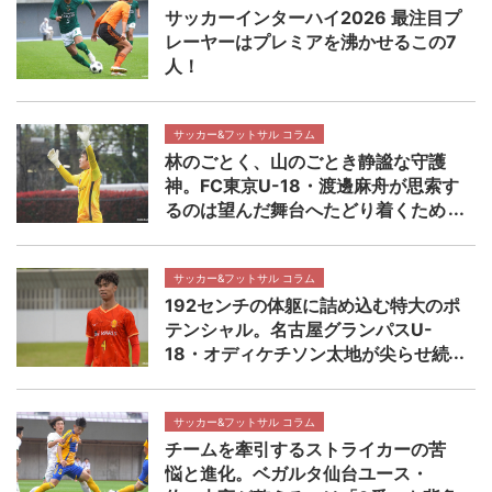
サッカーインターハイ2026 最注目プ
レーヤーはプレミアを沸かせるこの7
人！
サッカー&フットサル コラム
林のごとく、山のごとき静謐な守護
神。FC東京U-18・渡邊麻舟が思索す
るのは望んだ舞台へたどり着くため
の着実なステップ 【NEXT TEENS
FILE.】
サッカー&フットサル コラム
192センチの体躯に詰め込む特大のポ
テンシャル。名古屋グランパスU-
18・オディケチソン太地が尖らせ続
ける自分の武器 【NEXT TEENS
FILE.】
サッカー&フットサル コラム
チームを牽引するストライカーの苦
悩と進化。ベガルタ仙台ユース・