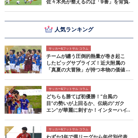
佐々木亮が整えるのは「9番」を背負
う覚悟 【NEXT TEENS FILE.】
人気ランキング
サッカー&フットサル コラム
チームが纏う圧倒的熱量が巻き起こ
したビッグサプライズ！近大附属の
「真夏の大冒険」が持つ本物の価値
【インターハイ決勝 近畿大学附属高
校×静岡学園高校マッチレビュー】
サッカー&フットサル コラム
どちらも勝てば初優勝！“台風の
目”の勢いが上回るか、伝統の“ガク
エン”が華麗に刺すか！インターハイ
決勝 近畿大学附属高校×静岡学園高
校マッチプレビュー
サッカー&フットサル コラム
わずか1年で県リーグから年代別代表