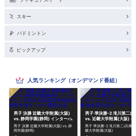
スキー
バドミントン
ピックアップ
人気ランキング（オンデマンド番組）
男子 決勝 近畿大学附属(大阪)
男子 準決勝-2 滝川第二(兵
vs. 静岡学園(静岡) インターハ
vs. 近畿大学附属(大阪) 
イ2026 全国高等学校総合体
ーハイ2026 全国高等学校
男子 決勝 近畿大学附属(大阪) vs. 静
男子 準決勝-2 滝川第二(兵庫) vs
育大会サッカー競技大会
合体育大会サッカー競技大
岡学園(静岡)
畿大学附属(大阪)