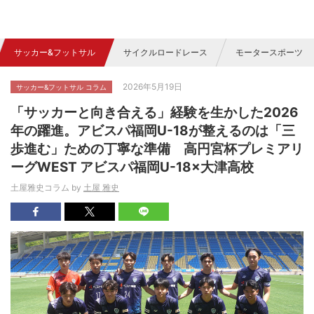
サッカー&フットサル
サイクルロードレース
モータースポーツ
2026年5月19日
サッカー&フットサル コラム
「サッカーと向き合える」経験を生かした2026
年の躍進。アビスパ福岡U-18が整えるのは「三
歩進む」ための丁寧な準備 高円宮杯プレミアリ
ーグWEST アビスパ福岡U-18×大津高校
土屋雅史コラム by
土屋 雅史