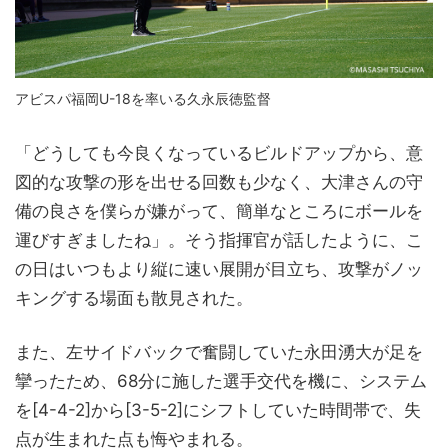
アビスパ福岡U-18を率いる久永辰徳監督
「どうしても今良くなっているビルドアップから、意
図的な攻撃の形を出せる回数も少なく、大津さんの守
備の良さを僕らが嫌がって、簡単なところにボールを
運びすぎましたね」。そう指揮官が話したように、こ
の日はいつもより縦に速い展開が目立ち、攻撃がノッ
キングする場面も散見された。
また、左サイドバックで奮闘していた永田湧大が足を
攣ったため、68分に施した選手交代を機に、システム
を[4-4-2]から[3-5-2]にシフトしていた時間帯で、失
点が生まれた点も悔やまれる。