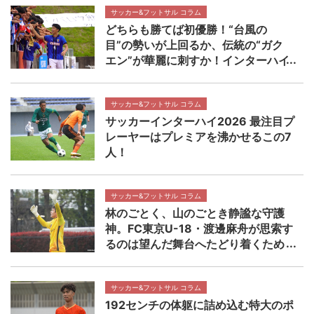
サッカー&フットサル コラム
どちらも勝てば初優勝！“台風の
目”の勢いが上回るか、伝統の“ガク
エン”が華麗に刺すか！インターハイ
決勝 近畿大学附属高校×静岡学園高
校マッチプレビュー
サッカー&フットサル コラム
サッカーインターハイ2026 最注目プ
レーヤーはプレミアを沸かせるこの7
人！
サッカー&フットサル コラム
林のごとく、山のごとき静謐な守護
神。FC東京U-18・渡邊麻舟が思索す
るのは望んだ舞台へたどり着くため
の着実なステップ 【NEXT TEENS
FILE.】
サッカー&フットサル コラム
192センチの体躯に詰め込む特大のポ