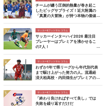
チームが纏う圧倒的熱量が巻き起こ
したビッグサプライズ！近大附属の
「真夏の大冒険」が持つ本物の価値
【インターハイ決勝 近畿大学附属高
校×静岡学園高校マッチレビュー】
サッカー&フットサル コラム
サッカーインターハイ2026 最注目
プレーヤーはプレミアを沸かせるこ
の7人！
サッカー&フットサル コラム
わずか1年で県リーグから年代別代表
まで駆け上がった努力の人。流通経
済大柏高校・内田煌生がプレミアの
舞台で輝きを放つ価値 高円宮杯プ
レミアリーグEAST流通経済大柏高校
×帝京長岡高校マッチレビュー
サッカー&フットサル コラム
「終わり良ければすべて良し」では
失敗を繰り返すだけだ