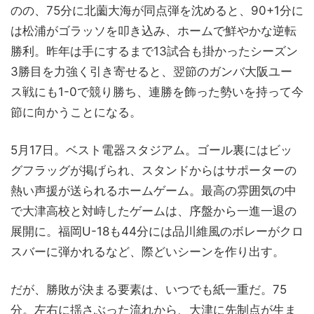
のの、75分に北薗大海が同点弾を沈めると、90+1分に
は松浦がゴラッソを叩き込み、ホームで鮮やかな逆転
勝利。昨年は手にするまで13試合も掛かったシーズン
3勝目を力強く引き寄せると、翌節のガンバ大阪ユー
ス戦にも1-0で競り勝ち、連勝を飾った勢いを持って今
節に向かうことになる。
5月17日。ベスト電器スタジアム。ゴール裏にはビッ
グフラッグが掲げられ、スタンドからはサポーターの
熱い声援が送られるホームゲーム。最高の雰囲気の中
で大津高校と対峙したゲームは、序盤から一進一退の
展開に。福岡U-18も44分には品川維風のボレーがクロ
スバーに弾かれるなど、際どいシーンを作り出す。
だが、勝敗が決まる要素は、いつでも紙一重だ。75
分。左右に揺さぶった流れから、大津に先制点が生ま