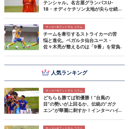
テンシャル。名古屋グランパスU-
18・オディケチソン太地が尖らせ続
ける自分の武器 【NEXT TEENS
FILE.】
サッカー&フットサル コラム
チームを牽引するストライカーの苦
悩と進化。ベガルタ仙台ユース・
佐々木亮が整えるのは「9番」を背負
う覚悟 【NEXT TEENS FILE.】
人気ランキング
サッカー&フットサル コラム
どちらも勝てば初優勝！“台風の
目”の勢いが上回るか、伝統の“ガク
エン”が華麗に刺すか！インターハイ
決勝 近畿大学附属高校×静岡学園高
校マッチプレビュー
サッカー&フットサル コラム