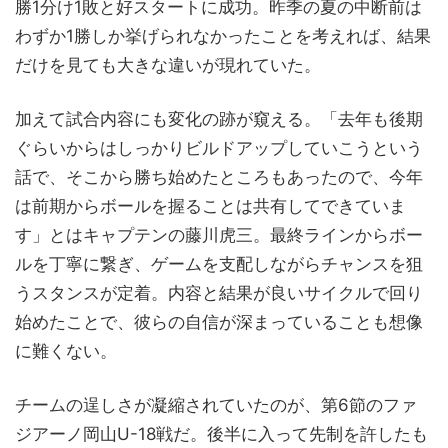
勝1分け1敗と好スタートに成功。昨季の夏の中断前は
わずか1勝しか挙げられなかったことを考えれば、結果
だけを見ても大きな違いが現れていた。
加えて試合内容にも変化の跡が窺える。「去年も後期
ぐらいからはしっかりビルドアップしていこうという
話で、そこから勝ち始めたところもあったので、今年
は前期からボールを握ることは共有してできていま
す」とはキャプテンの藤川虎三。最終ラインからボー
ルを丁寧に繋ぎ、ゲームを支配しながらチャンスを狙
うスタンスが定着。内容と結果が良いサイクルで回り
始めたことで、彼らの自信が深まっていることも想像
に難くない。
チームの逞しさが凝縮されていたのが、第6節のファ
ジアーノ岡山U-18戦だ。後半に入って先制を許したも