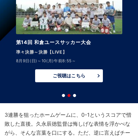
第14回 和倉ユースサッカー大会
準々決勝～決勝【LIVE】
8月9日(日)～10(月)午前8:55～
ご視聴はこちら
3連勝を狙ったホームゲームに、0-1というスコアで惜
敗した直後。久永辰徳監督は悔しげな表情を浮かべな
がら、そんな言葉を口にする。ただ、逆に言えばチー