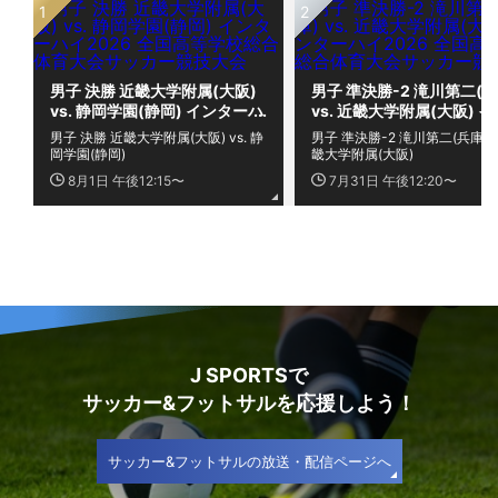
男子 決勝 近畿大学附属(大阪)
男子 準決勝-2 滝川第二(兵
vs. 静岡学園(静岡) インターハ
vs. 近畿大学附属(大阪) 
イ2026 全国高等学校総合体
ーハイ2026 全国高等学校
男子 決勝 近畿大学附属(大阪) vs. 静
男子 準決勝-2 滝川第二(兵庫) vs
育大会サッカー競技大会
合体育大会サッカー競技大
岡学園(静岡)
畿大学附属(大阪)
8月1日 午後12:15〜
7月31日 午後12:20〜
J SPORTSで
サッカー&フットサルを応援しよう！
サッカー&フットサルの放送・配信ページへ