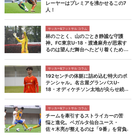
レーヤーはプレミアを沸かせるこの7
人！
サッカー&フットサル コラム
林のごとく、山のごとき静謐な守護
神。FC東京U-18・渡邊麻舟が思索す
るのは望んだ舞台へたどり着くため
の着実なステップ 【NEXT TEENS
FILE.】
サッカー&フットサル コラム
192センチの体躯に詰め込む特大のポ
テンシャル。名古屋グランパスU-
18・オディケチソン太地が尖らせ続
ける自分の武器 【NEXT TEENS
FILE.】
サッカー&フットサル コラム
チームを牽引するストライカーの苦
悩と進化。ベガルタ仙台ユース・
佐々木亮が整えるのは「9番」を背負
う覚悟 【NEXT TEENS FILE.】