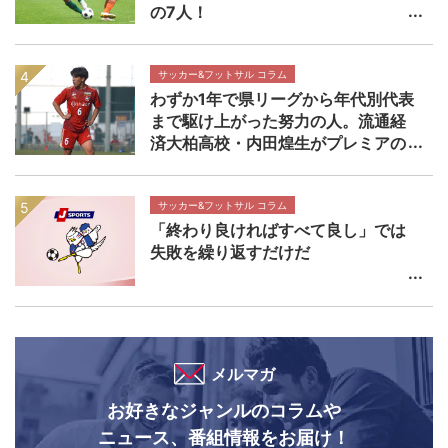
の7人！
サッカー&フットサル コラム
わずか1年で県リーグから年代別代表
まで駆け上がった努力の人。流通経
済大柏高校・内田煌生がプレミアの
舞台で輝きを放つ価値 高円宮杯プ
レミアリーグEAST流通経済大柏高校
×帝京長岡高校マッチレビュー
サッカー&フットサル コラム
「終わり良ければすべて良し」では
失敗を繰り返すだけだ
メルマガ
お好きなジャンルのコラムや
ニュース、番組情報をお届け！