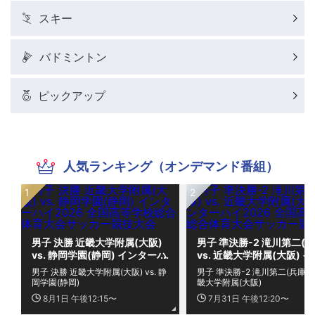
スキー
バドミントン
ピックアップ
人気ランキング（オンデマンド番組）
男子 決勝 近畿大学附属(大阪)
男子 準決勝-2 滝川第二(兵
vs. 静岡学園(静岡) インターハ
vs. 近畿大学附属(大阪) 
イ2026 全国高等学校総合体
ーハイ2026 全国高等学校
男子 決勝 近畿大学附属(大阪) vs. 静
男子 準決勝-2 滝川第二(兵庫) vs
育大会サッカー競技大会
合体育大会サッカー競技大
岡学園(静岡)
畿大学附属(大阪)
8月1日 午後12:15〜
7月31日 午後12:20〜