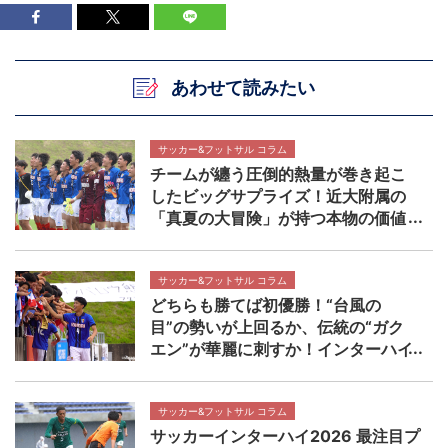
あわせて読みたい
サッカー&フットサル コラム
チームが纏う圧倒的熱量が巻き起こ
したビッグサプライズ！近大附属の
「真夏の大冒険」が持つ本物の価値
【インターハイ決勝 近畿大学附属高
校×静岡学園高校マッチレビュー】
サッカー&フットサル コラム
どちらも勝てば初優勝！“台風の
目”の勢いが上回るか、伝統の“ガク
エン”が華麗に刺すか！インターハイ
決勝 近畿大学附属高校×静岡学園高
校マッチプレビュー
サッカー&フットサル コラム
サッカーインターハイ2026 最注目プ