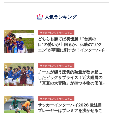
人気ランキング
サッカー&フットサル コラム
どちらも勝てば初優勝！“台風の
目”の勢いが上回るか、伝統の“ガク
エン”が華麗に刺すか！インターハイ
決勝 近畿大学附属高校×静岡学園高
校マッチプレビュー
サッカー&フットサル コラム
チームが纏う圧倒的熱量が巻き起こ
したビッグサプライズ！近大附属の
「真夏の大冒険」が持つ本物の価値
【インターハイ決勝 近畿大学附属高
校×静岡学園高校マッチレビュー】
サッカー&フットサル コラム
サッカーインターハイ2026 最注目
プレーヤーはプレミアを沸かせるこ