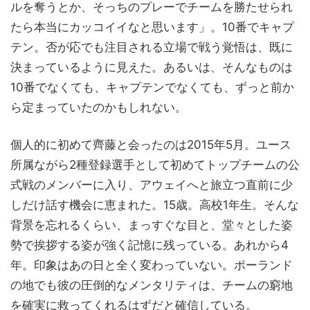
ルを奪うとか、そっちのプレーでチームを勝たせられ
たら本当にカッコイイなと思います」。10番でキャプ
テン。否が応でも注目される立場で戦う覚悟は、既に
決まっているように見えた。あるいは、そんなものは
10番でなくても、キャプテンでなくても、ずっと前か
ら定まっていたのかもしれない。
個人的に初めて齊藤と会ったのは2015年5月。ユース
所属ながら2種登録選手として初めてトップチームの公
式戦のメンバーに入り、アウェイへと旅立つ直前に少
しだけ話す機会に恵まれた。15歳。高校1年生。そんな
背景を忘れるくらい、まっすぐな目と、堂々とした姿
勢で挨拶する姿が強く記憶に残っている。あれから4
年。印象はあの日と全く変わっていない。ポーランド
の地でも彼の圧倒的なメンタリティは、チームの窮地
を確実に救ってくれるはずだと確信している。