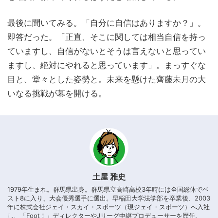
最後に聞いてみる。「自分に自信はありますか？」。
即答だった。「正直、そこに関しては相当自信を持っ
ていますし、自信がないとそうは言えないと思ってい
ますし、絶対にやれると思っています」。まっすぐな
目と、堂々とした姿勢と。未来を懸けた齊藤未月の大
いなる挑戦が幕を開ける。
土屋 雅史
1979年生まれ。群馬県出身。群馬県立高崎高校3年時には全国総体でベ
スト8に入り、大会優秀選手に選出。早稲田大学法学部を卒業後、2003
年に株式会社ジェイ・スカイ・スポーツ（現ジェイ・スポーツ）へ入社
し、「Foot！」ディレクターやJリーグ中継プロデューサーを歴任。