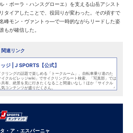
ル・ボーラ・ハンスグローエ）を支える山岳アシスト
リタイアしたことで、役回りが変わった。その頃すで
名峰モン・ヴァントゥ―で一時的ながらリードした姿
誰もが確信した。
関連リンク
ジ | J SPORTS【公式】
イクリングの話題で楽しめる「トークルーム」、自転車乗り達のた
イクルビレッジwiki」でサイクリングルート検索、「写真部」では
を共有、絶景を見に行きたくなること間違いなし！ほか「サイクル
人気コンテンツが盛りだくさん。
ルタ・ア・エスパーニャ