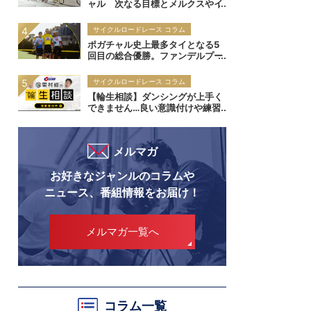
ャル 次なる目標とメルクスやイ
ノーからの真の評価は｜ツール・
ド・フランス2026
サイクルロードレース コラム
ポガチャル史上最多タイとなる5
回目の総合優勝。ファンデルプー
ルがシャンゼリゼ逃げ切り勝利｜
ツール・ド・フランス2026 レー
サイクルロードレース コラム
スレポート：第21ステージ
【輪生相談】ダンシングが上手く
できません…良い意識付けや練習
方法等があれば教えて頂けないで
しょうか？
メルマガ
お好きなジャンルのコラムや
ニュース、番組情報をお届け！
メルマガ一覧へ
コラム一覧