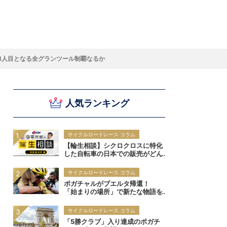
スキー
バドミントン
ピックアップ
8人目となる全グランツール制覇なるか
人気ランキング
ー
ハンドボールコラム
WE ARE SNOW JAPAN ～若きアルペンスキ
フィギュア通信
B.LEAGUEコラム
今日も今日とてプッシュ＆ルーズ
サイクルNEWS
後藤健生コラム
元トップリーガーの今
Do ya love Baseball?
ー日本代表の素顔～
アイスダ
それぞれの4年間 ～冬の一瞬に縣ける女性ア
小暮卓史が小暮卓史について語る小暮卓史の
木村浩嗣コラム
“最強ラガーマン”列伝 ～ラグビーW杯2023～
スリートの肖像～
ための小暮卓史
サイクルロードレース コラム
【輪生相談】シクロクロスに特化
した自転車の日本での販売がどん
どん少なくなってきたように思い
ます
サイクルロードレース コラム
ポガチャルがブエルタ帰還！
「始まりの場所」で新たな物語を
記す｜ブエルタ・ア・エスパーニ
ャ2026
サイクルロードレース コラム
「5勝クラブ」入り達成のポガチ