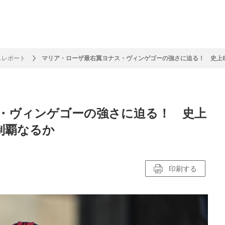
フ
サイクルロー
モータースポ
バスケットボ
フィギュアス
バレーボール
ドレース
ーツ
ール
ケート
スレポート
マリア・ローザ最右翼ヨナス・ヴィンゲゴーの強さに迫る！ 史上
ースポーツコラム
！！モーグル
アスケートレポート
トボールレポート
ールコラム
スポーツコラム
ロードレースレポート
WN GOAL，FINE GOAL
レポート
コラム
クライミングコラム
鳥人たちの賛歌 W杯スキージャンプ
小塚崇彦のフィギュアスケートラボ
ウインターカップコラム
まるっとアンサー
F1コラム
ツール・ド・フランス
粕谷秀樹のFoot！20周年ヒストリ
楕円球のある光景
MLBを観に行こう！
・ヴィンゲゴーの強さに迫る！ 史上
レポート
ズ J SPORTS出張所
語
り～むら
リーグコラム
ニュース
発投手プレビュー
J SPORTSプロデューサーコラム
木戸先生直伝！今からでも間に合う
SUPER GT あの瞬間
輪生相談
土屋雅史コラム
ラグビーW杯2023出場国紹介
制覇なるか
ンス観戦講座
レミアムゴール
愛好日記
戦者」4年に1度のシーズンがやっ
017-2018ウインタースポーツ編
印刷する