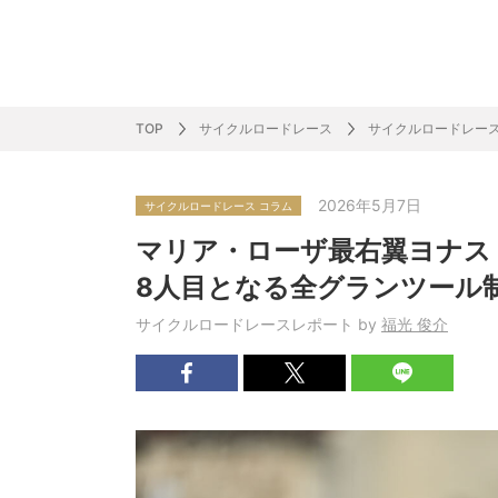
サッカー&
野球
ラグビー
ットサル
ピックアップ
スキー
バドミントン
バレーボール
サッカー&フットサル
ラグビー
野球
バスケットボール
モータースポーツ
フィギュアスケート
サイクルロードレース
TOP
サイクルロードレース
サイクルロードレー
2026年5月7日
サイクルロードレース コラム
J SPORTSニュース
バドミントン代表だより
SKI GRAPHIC present’sアルペンスキーコラ
町田樹のスポーツアカデミア
バスケットボールコラム
SVリーグコラム
SUPER GT
自転車雑談
サッカーニュース
村上晃一ラグビーコラム
MLBコラム
ウィンタ
バド×レポ
ブラボー
フィギュ
バスケッ
バレーボ
モーター
サイクル
粕谷秀樹のO
ラグビー
野球好き
マリア・ローザ最右翼ヨナス
ム
困難突破トーク
フィギュアスケートーーク
Mr.フクイのものしり長者 de WRC !
ツールに恋して～珠玉のストーリー21選～
元川悦子コラム
be rugby ～ラグビーであれ～
MLB nation
スポーツ
スケオタデイ
裏しま物
しゅ～く
プレミア
ラグビー
日本人先
8人目となる全グランツール
Fリーグコラム
ラグビーのすゝめ
今週のプ
ラグビー
サイクルロードレースレポート by
福光 俊介
柔×コラム
「青春の挑
てきた！2