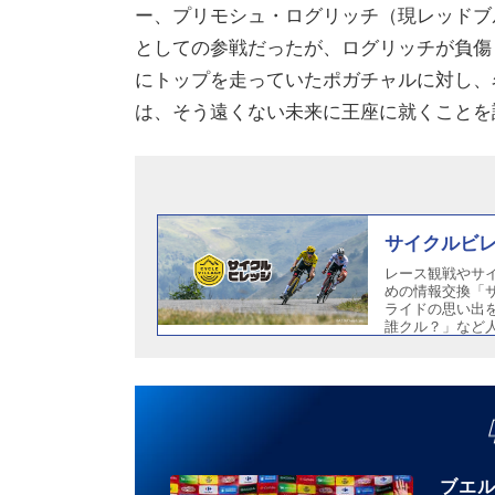
ー、プリモシュ・ログリッチ（現レッドブ
としての参戦だったが、ログリッチが負傷
にトップを走っていたポガチャルに対し、
は、そう遠くない未来に王座に就くことを
サイクルビレッ
レース観戦やサ
めの情報交換「サ
ライドの思い出
誰クル？」など
ウェー
ブエ