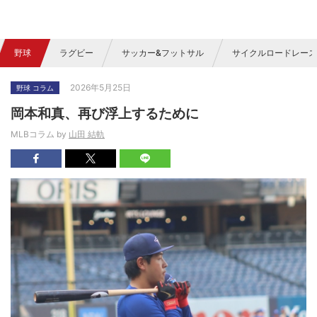
野球
ラグビー
サッカー&フットサル
サイクルロードレース
2026年5月25日
野球 コラム
岡本和真、再び浮上するために
MLBコラム by
山田 結軌