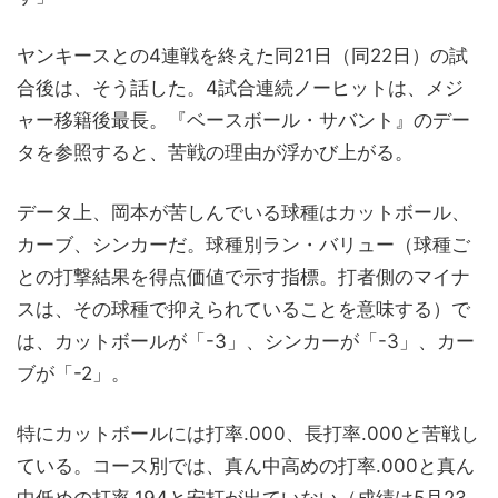
ヤンキースとの4連戦を終えた同21日（同22日）の試
合後は、そう話した。4試合連続ノーヒットは、メジ
ャー移籍後最長。『ベースボール・サバント』のデー
タを参照すると、苦戦の理由が浮かび上がる。
データ上、岡本が苦しんでいる球種はカットボール、
カーブ、シンカーだ。球種別ラン・バリュー（球種ご
との打撃結果を得点価値で示す指標。打者側のマイナ
スは、その球種で抑えられていることを意味する）で
は、カットボールが「-3」、シンカーが「-3」、カー
ブが「-2」。
特にカットボールには打率.000、長打率.000と苦戦し
ている。コース別では、真ん中高めの打率.000と真ん
中低めの打率.194と安打が出ていない（成績は5月23