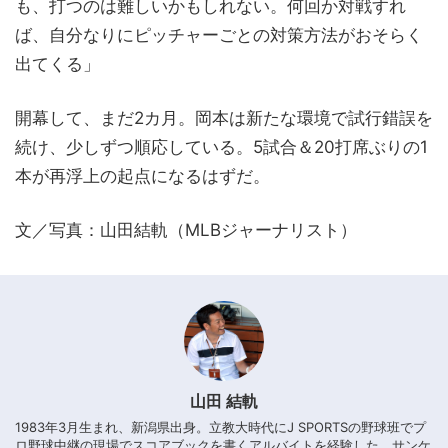
も、打つのは難しいかもしれない。何回か対戦すれ
ば、自分なりにピッチャーごとの対策方法がおそらく
出てくる」
開幕して、まだ2カ月。岡本は新たな環境で試行錯誤を
続け、少しずつ順応している。5試合＆20打席ぶりの1
本が再浮上の起点になるはずだ。
文／写真：山田結軌（MLBジャーナリスト）
山田 結軌
1983年3月生まれ、新潟県出身。立教大時代にJ SPORTSの野球班でプ
ロ野球中継の現場でスコアブックを書くアルバイトを経験した。サンケ