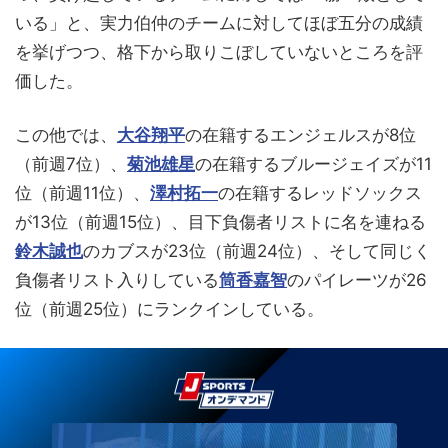
いる」と、実力伯仲のチームに対してほぼ五分の成績
を挙げつつ、格下から取りこぼしていないところを評
価した。
この他では、
大谷翔平
の在籍するエンジェルスが8位
（前週7位）、
菊池雄星
の在籍するブルージェイズが11
位（前週11位）、
澤村拓一
の在籍するレッドソックス
が13位（前週15位）、目下負傷者リストに名を連ねる
鈴木誠也
のカブスが23位（前週24位）、そして同じく
負傷者リスト入りしている
筒香嘉智
のパイレーツが26
位（前週25位）にランクインしている。