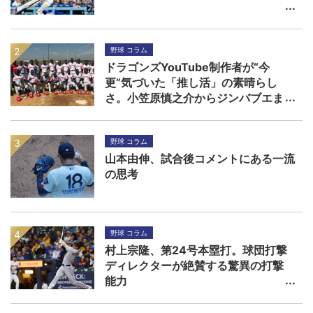
野球 コラム
ドラゴンズYouTube制作者が“今
更”気づいた「推し活」の素晴らし
さ。小笠原慎之介からジンバブエま
で
野球 コラム
山本由伸、試合後コメントにある一流
の思考
野球 コラム
村上宗隆、第24号本塁打。球団打撃
ディレクターが絶賛する驚異の打撃
能力