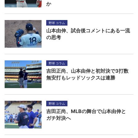
か
野球 コラム
山本由伸、試合後コメントにある一流
の思考
野球 コラム
吉田正尚、山本由伸と初対決で3打数
無安打もレッドソックスは連勝
野球 コラム
吉田正尚、MLBの舞台で山本由伸と
ガチ対決へ