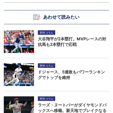
あわせて読みたい
野球 コラム
大谷翔平が2本塁打。MVPレースの対
抗馬も2本塁打で応戦
野球 コラム
ドジャース、5連敗もパワーランキン
グでトップを維持
野球 コラム
ラーズ・ヌートバーがダイヤモンドバ
ックスへ移籍。新天地でブレイクなる