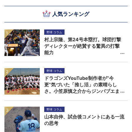
人気ランキング
野球 コラム
村上宗隆、第24号本塁打。球団打撃
ディレクターが絶賛する驚異の打撃
能力
野球 コラム
ドラゴンズYouTube制作者が“今
更”気づいた「推し活」の素晴らし
さ。小笠原慎之介からジンバブエま
で
野球 コラム
山本由伸、試合後コメントにある一流
の思考