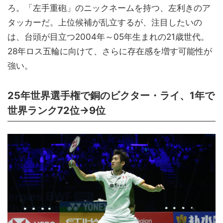
ろ。「左手重砲」のニックネームを持つ、左利きのア
タッカーだ。上位候補が乱立するが、注目したいの
は、台頭が目立つ2004年～05年生まれの21歳世代。
28年ロス五輪に向けて、さらに存在感を増す可能性が
強い。
25年世界選手権で銅のビクター・ライ、1年で
世界ランク72位→9位