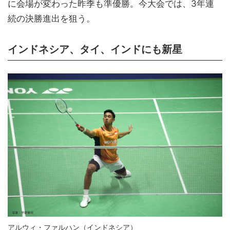
に会場が変わった昨季も準優勝。今大会では、3年連
続の決勝進出を狙う。
インドネシア、タイ、インドにも新星
アルウィ・ファルハン（インドネシア）