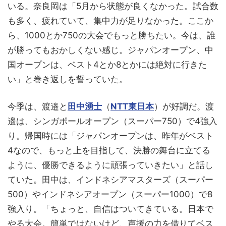
いる。奈良岡は「5月から状態が良くなかった。試合数
も多く、疲れていて、集中力が足りなかった。ここか
ら、1000とか750の大会でもっと勝ちたい。今は、誰
が勝ってもおかしくない感じ。ジャパンオープン、中
国オープンは、ベスト4とか8とかには絶対に行きた
い」と巻き返しを誓っていた。
今季は、渡邉と
田中湧士
（
NTT東日本
）が好調だ。渡
邉は、シンガポールオープン（スーパー750）で4強入
り。帰国時には「ジャパンオープンは、昨年がベスト
4なので、もっと上を目指して、決勝の舞台に立てる
ように、優勝できるように頑張っていきたい」と話し
ていた。田中は、インドネシアマスターズ（スーパー
500）やインドネシアオープン（スーパー1000）で8
強入り。「ちょっと、自信はついてきている。日本で
やる大会。簡単ではないけど、声援の力を借りてベス