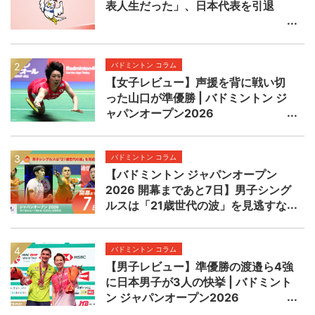
表人生だった」、日本代表を引退
バドミントン コラム
【女子レビュー】声援を背に戦い切
った山口が準優勝 | バドミントン ジ
ャパンオープン2026
バドミントン コラム
【バドミントン ジャパンオープン
2026 開幕まであと7日】男子シング
ルスは「21歳世代の波」を見逃すな
バドミントン コラム
【男子レビュー】準優勝の渡邉ら4強
に日本男子が3人の快挙 | バドミント
ン ジャパンオープン2026