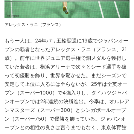
アレックス・ラニ（フランス）
もう一人は、24年パリ五輪翌週に19歳でジャパンオー
プンの覇者となったアレックス・ラニ（フランス、21
歳）。前年に世界ジュニア選手権で銅メダルを獲得し
ていた若者は、横浜アリーナで次々とシード選手を破
って初優勝を飾り、世界を驚かせた。まだシーズンで
安定して上位に入るには至らないが、25年は全英オー
プン（スーパー1000）で4強入りし、ダイハツジャパ
ンオープンでは2年連続の決勝進出。今季は、オルレア
ンマスターズ（スーパー300）とシンガポールオープ
ン（スーパー750）で優勝を飾っている。ジャパンオ
ープンとの相性の良さは言うまでもなく、東京体育館