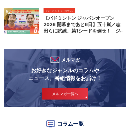
バドミントン コラム
【バドミントン ジャパンオープン
2026 開幕まであと6日】五十嵐／志
田らに試練、第1シードを倒せ！ ジ
ャパンオープン組み合わせ
メルマガ
お好きなジャンルのコラムや
ニュース、番組情報をお届け！
メルマガ一覧へ
コラム一覧