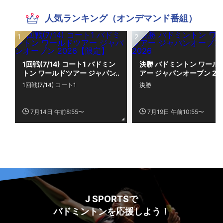
人気ランキング（オンデマンド番組）
1回戦(7/14) コート1 バドミン
決勝 バドミントン ワール
トン ワールドツアー ジャパン
アー ジャパンオープン 20
オープン 2026【限定】
決勝
1回戦(7/14) コート1
7月14日 午前8:55〜
7月19日 午前10:55〜
J SPORTSで
バドミントンを応援しよう！