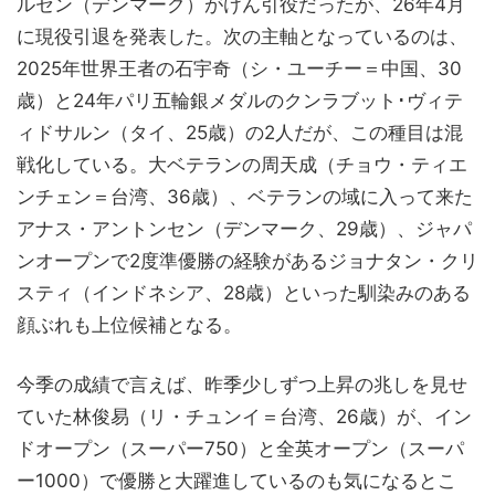
ルセン（デンマーク）がけん引役だったが、26年4月
に現役引退を発表した。次の主軸となっているのは、
2025年世界王者の石宇奇（シ・ユーチー＝中国、30
歳）と24年パリ五輪銀メダルのクンラブット･ヴィテ
ィドサルン（タイ、25歳）の2人だが、この種目は混
戦化している。大ベテランの周天成（チョウ・ティエ
ンチェン＝台湾、36歳）、ベテランの域に入って来た
アナス・アントンセン（デンマーク、29歳）、ジャパ
ンオープンで2度準優勝の経験があるジョナタン・クリ
スティ（インドネシア、28歳）といった馴染みのある
顔ぶれも上位候補となる。
今季の成績で言えば、昨季少しずつ上昇の兆しを見せ
ていた林俊易（リ・チュンイ＝台湾、26歳）が、イン
ドオープン（スーパー750）と全英オープン（スーパ
ー1000）で優勝と大躍進しているのも気になるとこ