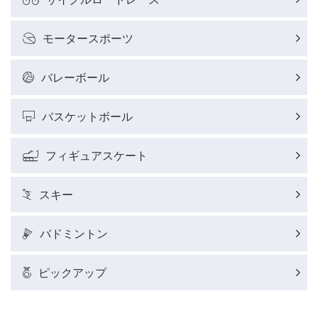
モータースポーツ
バレーボール
バスケットボール
フィギュアスケート
スキー
バドミントン
ピックアップ