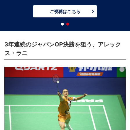
ご視聴はこちら
3年連続のジャパンOP決勝を狙う、アレック
ス・ラニ