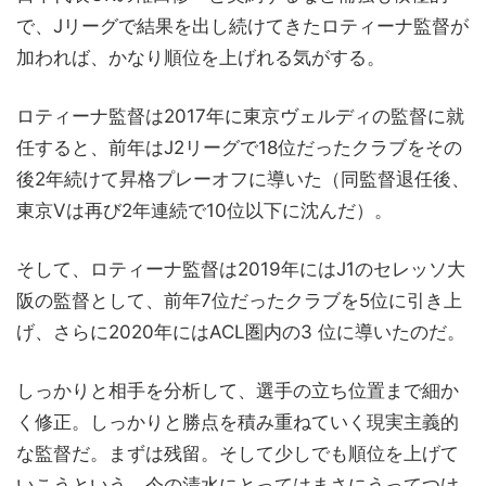
で、Jリーグで結果を出し続けてきたロティーナ監督が
加われば、かなり順位を上げれる気がする。
ロティーナ監督は2017年に東京ヴェルディの監督に就
任すると、前年はJ2リーグで18位だったクラブをその
後2年続けて昇格プレーオフに導いた（同監督退任後、
東京Vは再び2年連続で10位以下に沈んだ）。
そして、ロティーナ監督は2019年にはJ1のセレッソ大
阪の監督として、前年7位だったクラブを5位に引き上
げ、さらに2020年にはACL圏内の3 位に導いたのだ。
しっかりと相手を分析して、選手の立ち位置まで細か
く修正。しっかりと勝点を積み重ねていく現実主義的
な監督だ。まずは残留。そして少しでも順位を上げて
いこうという、今の清水にとってはまさにうってつけ