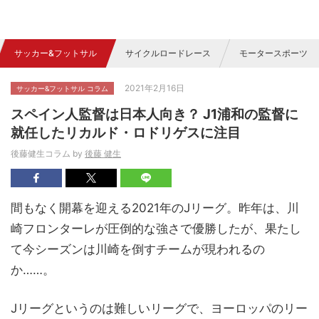
サッカー&フットサル
サイクルロードレース
モータースポーツ
2021年2月16日
サッカー&フットサル コラム
スペイン人監督は日本人向き？ J1浦和の監督に
就任したリカルド・ロドリゲスに注目
後藤健生コラム by
後藤 健生
間もなく開幕を迎える2021年のJリーグ。昨年は、川
崎フロンターレが圧倒的な強さで優勝したが、果たし
て今シーズンは川崎を倒すチームが現われるの
か……。
Jリーグというのは難しいリーグで、ヨーロッパのリー