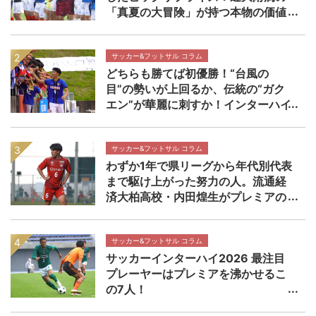
「真夏の大冒険」が持つ本物の価値
【インターハイ決勝 近畿大学附属高
校×静岡学園高校マッチレビュー】
サッカー&フットサル コラム
どちらも勝てば初優勝！“台風の
目”の勢いが上回るか、伝統の“ガク
エン”が華麗に刺すか！インターハイ
決勝 近畿大学附属高校×静岡学園高
校マッチプレビュー
サッカー&フットサル コラム
わずか1年で県リーグから年代別代表
まで駆け上がった努力の人。流通経
済大柏高校・内田煌生がプレミアの
舞台で輝きを放つ価値 高円宮杯プ
レミアリーグEAST流通経済大柏高校
×帝京長岡高校マッチレビュー
サッカー&フットサル コラム
サッカーインターハイ2026 最注目
プレーヤーはプレミアを沸かせるこ
の7人！