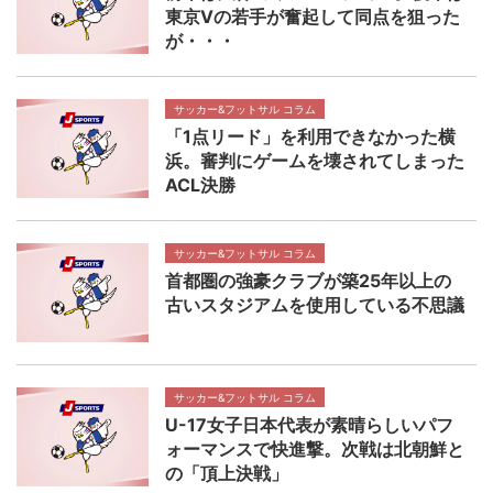
東京Vの若手が奮起して同点を狙った
が・・・
サッカー&フットサル コラム
「1点リード」を利用できなかった横
浜。審判にゲームを壊されてしまった
ACL決勝
サッカー&フットサル コラム
首都圏の強豪クラブが築25年以上の
古いスタジアムを使用している不思議
サッカー&フットサル コラム
U-17女子日本代表が素晴らしいパフ
ォーマンスで快進撃。次戦は北朝鮮と
の「頂上決戦」