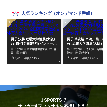
人気ランキング（オンデマンド番組）
男子 決勝 近畿大学附属(大阪)
男子 準決勝-2 滝川第二(兵
vs. 静岡学園(静岡) インターハ
vs. 近畿大学附属(大阪) 
イ2026 全国高等学校総合体
ーハイ2026 全国高等学校
男子 決勝 近畿大学附属(大阪) vs. 静
男子 準決勝-2 滝川第二(兵庫) vs
育大会サッカー競技大会
合体育大会サッカー競技大
岡学園(静岡)
畿大学附属(大阪)
8月1日 午後12:15〜
7月31日 午後12:20〜
J SPORTSで
サッカー&フットサルを応援しよう！