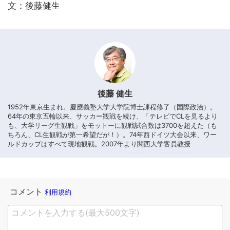
文：後藤健生
後藤 健生
1952年東京生まれ。慶應義塾大学大学院博士課程修了（国際政治）。
64年の東京五輪以来、サッカー観戦を続け、「テレビでCLを見るより
も、大学リーグ生観戦」をモットーに観戦試合数は3700を超えた（も
ちろん、CL生観戦が第一希望だが！）。74年西ドイツ大会以来、ワー
ルドカップはすべて現地観戦。2007年より関西大学客員教授