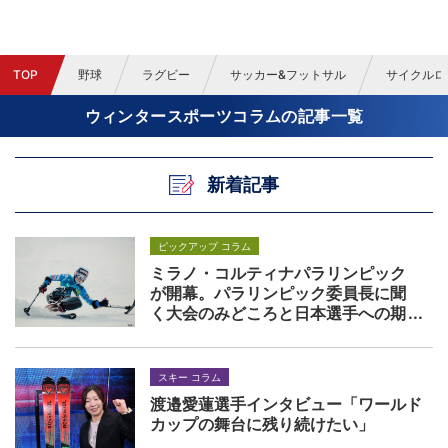
TOP
野球
ラグビー
サッカー&フットサル
サイクルロ
ウィンタースポーツコラムの記事一覧
新着記事
ピックアップ コラム
ミラノ・コルティナパラリンピック
が開幕。パラリンピック委員長に聞
く大会のみどころと日本選手への期
待
スキー コラム
渡邉愛蓮選手インタビュー「ワールド
カップの舞台に残り続けたい」