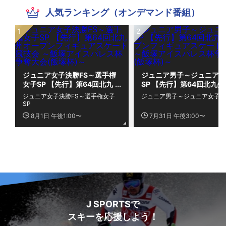
人気ランキング（オンデマンド番組）
ジュニア女子決勝FS～選手権
ジュニア男子～ジュニア女
女子SP 【先行】第64回北九
SP 【先行】第64回北九州
州オープンフィギュアスケー
ープンフィギュアスケート
ジュニア女子決勝FS～選手権女子
ジュニア男子～ジュニア女子S
ト競技会 ～飯塚アイスパレス
技会 ～飯塚アイスパレス
SP
杯争奪大会(飯塚杯)～
奪大会(飯塚杯)～
8月1日 午後1:00〜
7月31日 午後3:00〜
J SPORTSで
スキーを応援しよう！