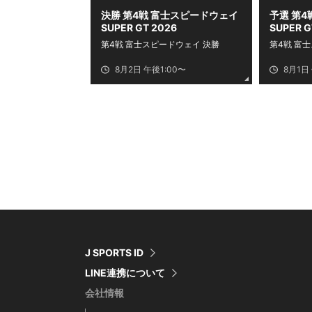
決勝 第4戦 富士スピードウェイ
予選 第
SUPER GT 2026
SUPER G
第4戦 富士スピードウェイ 決勝
第4戦 富
8月2日 午後1:00〜
8月1日
J SPORTS ID
LINE連携について
会社情報