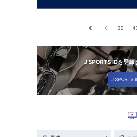
最初へ
前へ
39
4
J SPORTS IDを登
J SPORT