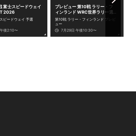
4戦 富士スピードウェイ
プレビュー 第10戦 ラリー・フ
公式
T 2026
ィンランド WRC世界ラリー選
ェイ
手権 2026
士スピードウェイ 予選
第4
第10戦 ラリー・フィンランド プレビ
ュー
 午後2:10〜
7月29日 午後10:30〜