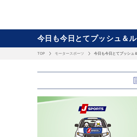
サッカー&
野球
ラグビー
ットサル
ピックアップ
スキー
バドミントン
バレーボール
サッカー&フットサル
ラグビー
野球
バスケットボール
モータースポーツ
フィギュアスケート
サイクルロードレース
今日も今日とてプッシュ＆ル
TOP
モータースポーツ
今日も今日とてプッシュ
J SPORTSニュース
バドミントン代表だより
SKI GRAPHIC present’sアルペンスキーコラ
町田樹のスポーツアカデミア
バスケットボールコラム
SVリーグコラム
SUPER GT
自転車雑談
サッカーニュース
村上晃一ラグビーコラム
MLBコラム
ウィンタ
バド×レポ
ブラボー
フィギュ
バスケッ
バレーボ
モーター
サイクル
粕谷秀樹のO
ラグビー
野球好き
ム
困難突破トーク
フィギュアスケートーーク
Mr.フクイのものしり長者 de WRC !
ツールに恋して～珠玉のストーリー21選～
元川悦子コラム
be rugby ～ラグビーであれ～
MLB nation
スポーツ
スケオタデイ
裏しま物
しゅ～く
プレミア
ラグビー
日本人先
Fリーグコラム
ラグビーのすゝめ
今週のプ
ラグビー
柔×コラム
「青春の挑
てきた！2