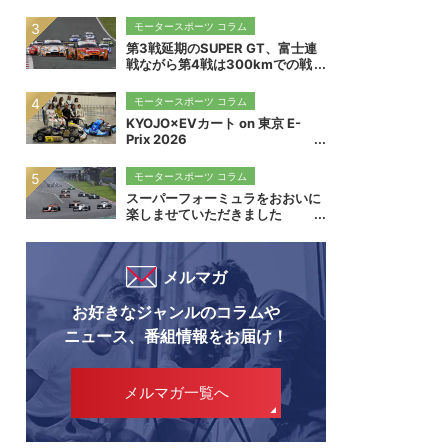
モータースポーツ コラム
第3戦延期のSUPER GT、富士連
戦ながら第4戦は300kmでの戦
いに
モータースポーツ コラム
KYOJO×EVカート on 東京 E-
Prix 2026
モータースポーツ コラム
スーパーフォーミュラをおおいに
楽しませていただきました
メルマガ
お好きなジャンルのコラムや
ニュース、番組情報をお届け！
メルマガ一覧へ