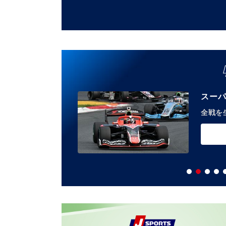
スーパ
！
全戦を