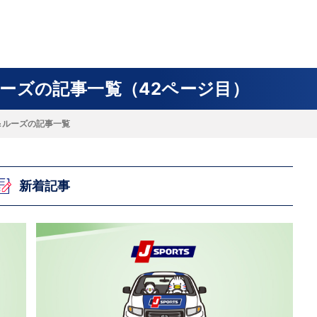
フ
サイクルロー
モータースポ
バスケットボ
フィギュアス
バレーボール
ドレース
ーツ
ール
ケート
ーズの記事一覧（42ページ目）
＆ルーズの記事一覧
ースポーツコラム
！！モーグル
アスケートレポート
トボールレポート
ールコラム
スポーツコラム
ロードレースレポート
WN GOAL，FINE GOAL
レポート
コラム
クライミングコラム
鳥人たちの賛歌 W杯スキージャンプ
小塚崇彦のフィギュアスケートラボ
ウインターカップコラム
まるっとアンサー
F1コラム
ツール・ド・フランス
粕谷秀樹のFoot！20周年ヒストリ
楕円球のある光景
MLBを観に行こう！
レポート
ズ J SPORTS出張所
語
り～むら
リーグコラム
ニュース
発投手プレビュー
J SPORTSプロデューサーコラム
木戸先生直伝！今からでも間に合う
SUPER GT あの瞬間
輪生相談
土屋雅史コラム
ラグビーW杯2023出場国紹介
新着記事
ンス観戦講座
レミアムゴール
愛好日記
戦者」4年に1度のシーズンがやっ
017-2018ウインタースポーツ編