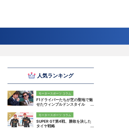
スキー
バドミントン
ピックアップ
ー
ハンドボールコラム
WE ARE SNOW JAPAN ～若きアルペンスキ
フィギュア通信
B.LEAGUEコラム
今日も今日とてプッシュ＆ルーズ
サイクルNEWS
後藤健生コラム
元トップリーガーの今
Do ya love Baseball?
ー日本代表の素顔～
アイスダ
それぞれの4年間 ～冬の一瞬に縣ける女性ア
小暮卓史が小暮卓史について語る小暮卓史の
木村浩嗣コラム
“最強ラガーマン”列伝 ～ラグビーW杯2023～
人気ランキング
スリートの肖像～
ための小暮卓史
モータースポーツ コラム
F1ドライバーたちが芝の聖地で魅
せたウィンブルドンスタイル
モータースポーツ コラム
SUPER GT第4戦、勝敗を決した
タイヤ戦略