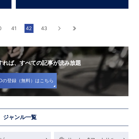
0
41
42
43
次へ
最後へ
録すれば、
すべての記事が読み放題
S IDの登録（無料）はこちら
ジャンル一覧