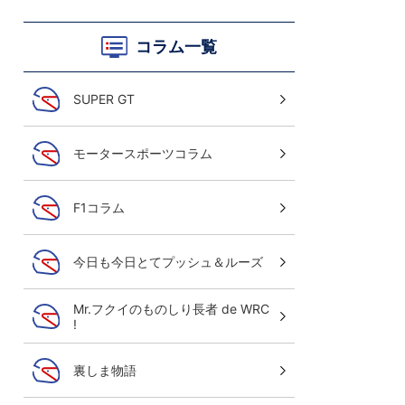
コラム一覧
SUPER GT
モータースポーツコラム
WRC世界ラリー選手権 2026
全戦放送！
F1コラム
さらにプレビュー、速報、レビューも放送/
今日も今日とてプッシュ＆ルーズ
ご視聴はこちら
Mr.フクイのものしり長者 de WRC
!
裏しま物語