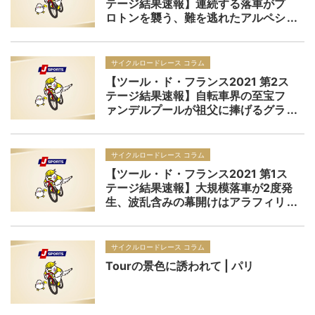
テージ結果速報】連続する落車がプ
ロトンを襲う、難を逃れたアルペシ
ン・フェニックスがワンツーフィニ
ッシュ、メルリールがツール初区間
優勝
サイクルロードレース コラム
【ツール・ド・フランス2021 第2ス
テージ結果速報】自転車界の至宝フ
ァンデルプールが祖父に捧げるグラ
ンツール初区間優勝＆マイヨ・ジョ
ーヌ獲得
サイクルロードレース コラム
【ツール・ド・フランス2021 第1ス
テージ結果速報】大規模落車が2度発
生、波乱含みの幕開けはアラフィリ
ップが鮮やかな勝利でマイヨ・ジョ
ーヌ獲得
サイクルロードレース コラム
Tourの景色に誘われて | パリ