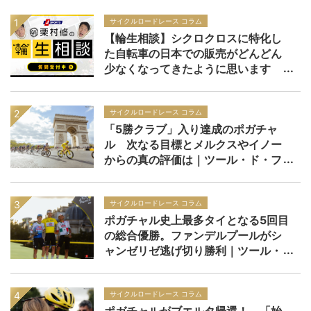
サイクルロードレース コラム
【輪生相談】シクロクロスに特化し
た自転車の日本での販売がどんどん
少なくなってきたように思います
サイクルロードレース コラム
「5勝クラブ」入り達成のポガチャ
ル 次なる目標とメルクスやイノー
からの真の評価は｜ツール・ド・フ
ランス2026
サイクルロードレース コラム
ポガチャル史上最多タイとなる5回目
の総合優勝。ファンデルプールがシ
ャンゼリゼ逃げ切り勝利｜ツール・
ド・フランス2026 レースレポー
ト：第21ステージ
サイクルロードレース コラム
ポガチャルがブエルタ帰還！ 「始