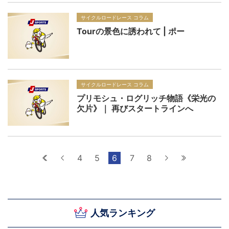
サイクルロードレース コラム
Tourの景色に誘われて | ポー
サイクルロードレース コラム
プリモシュ・ログリッチ物語《栄光の
欠片》｜ 再びスタートラインへ
最初へ
前へ
4
5
6
7
8
次へ
最後へ
人気ランキング