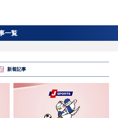
フ
サイクルロー
モータースポ
バスケットボ
フィギュアス
バレーボール
ドレース
ーツ
ール
ケート
事一覧
ースポーツコラム
！！モーグル
アスケートレポート
トボールレポート
ールコラム
スポーツコラム
ロードレースレポート
WN GOAL，FINE GOAL
レポート
コラム
クライミングコラム
鳥人たちの賛歌 W杯スキージャンプ
小塚崇彦のフィギュアスケートラボ
ウインターカップコラム
まるっとアンサー
F1コラム
ツール・ド・フランス
粕谷秀樹のFoot！20周年ヒストリ
楕円球のある光景
MLBを観に行こう！
レポート
ズ J SPORTS出張所
語
り～むら
リーグコラム
ニュース
発投手プレビュー
J SPORTSプロデューサーコラム
木戸先生直伝！今からでも間に合う
SUPER GT あの瞬間
輪生相談
土屋雅史コラム
ラグビーW杯2023出場国紹介
新着記事
ンス観戦講座
レミアムゴール
愛好日記
戦者」4年に1度のシーズンがやっ
017-2018ウインタースポーツ編