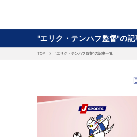
サッカー&
野球
ラグビー
ットサル
ピックアップ
スキー
バドミントン
バレーボール
サッカー&フットサル
ラグビー
野球
バスケットボール
モータースポーツ
フィギュアスケート
サイクルロードレース
"エリク・テンハフ監督"の記
TOP
"エリク・テンハフ監督"の記事一覧
J SPORTSニュース
バドミントン代表だより
SKI GRAPHIC present’sアルペンスキーコラ
町田樹のスポーツアカデミア
バスケットボールコラム
SVリーグコラム
SUPER GT
自転車雑談
サッカーニュース
村上晃一ラグビーコラム
MLBコラム
ウィンタ
バド×レポ
ブラボー
フィギュ
バスケッ
バレーボ
モーター
サイクル
粕谷秀樹のO
ラグビー
野球好き
ム
困難突破トーク
フィギュアスケートーーク
Mr.フクイのものしり長者 de WRC !
ツールに恋して～珠玉のストーリー21選～
元川悦子コラム
be rugby ～ラグビーであれ～
MLB nation
スポーツ
スケオタデイ
裏しま物
しゅ～く
プレミア
ラグビー
日本人先
Fリーグコラム
ラグビーのすゝめ
今週のプ
ラグビー
柔×コラム
「青春の挑
てきた！2