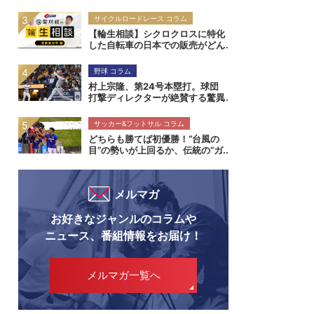
イも制した福岡大附属大濠が示し
た「総合力」の価値
サイクルロードレース コラム
【輪生相談】シクロクロスに特化
した自転車の日本での販売がどん
どん少なくなってきたように思い
ます
野球 コラム
村上宗隆、第24号本塁打。球団
打撃ディレクターが絶賛する驚異
の打撃能力
サッカー&フットサル コラム
どちらも勝てば初優勝！“台風の
目”の勢いが上回るか、伝統の“ガ
クエン”が華麗に刺すか！インタ
ーハイ決勝 近畿大学附属高校×静
岡学園高校マッチプレビュー
メルマガ
お好きなジャンルのコラムや
ニュース、番組情報をお届け！
メルマガ一覧へ