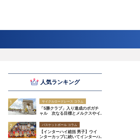
スキー
バドミントン
ピックアップ
ー
ハンドボールコラム
WE ARE SNOW JAPAN ～若きアルペンスキ
フィギュア通信
B.LEAGUEコラム
今日も今日とてプッシュ＆ルーズ
サイクルNEWS
後藤健生コラム
元トップリーガーの今
Do ya love Baseball?
ー日本代表の素顔～
アイスダ
それぞれの4年間 ～冬の一瞬に縣ける女性ア
小暮卓史が小暮卓史について語る小暮卓史の
木村浩嗣コラム
“最強ラガーマン”列伝 ～ラグビーW杯2023～
人気ランキング
スリートの肖像～
ための小暮卓史
サイクルロードレース コラム
「5勝クラブ」入り達成のポガチ
ャル 次なる目標とメルクスやイ
ノーからの真の評価は｜ツール・
ド・フランス2026
バスケットボール コラム
【インターハイ総括 男子】ウイ
ンターカップに続いてインターハ