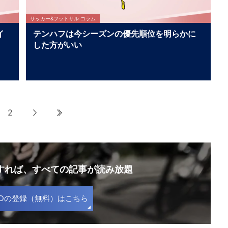
サッカー&フットサル コラム
イ
テンハフは今シーズンの優先順位を明らかに
した方がいい
2
次へ
最後へ
録すれば、
すべての記事が読み放題
S IDの登録（無料）はこちら