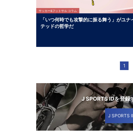
サッカー&フットサル コラム
「いつ何時でも攻撃的に振る舞う」がユナ
テッドの哲学だ
1
J SPORTS IDを登
J SPORT