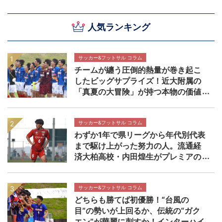
人気ランキング
サッカー&フットサル コラム
チームが纏う圧倒的熱量が巻き起こ
したビッグサプライズ！近大附属の
「真夏の大冒険」が持つ本物の価値
【インターハイ決勝 近畿大学附属高
校×静岡学園高校マッチレビュー】
サッカー&フットサル コラム
わずか1年で県リーグから年代別代表
まで駆け上がった努力の人。流通経
済大柏高校・内田煌生がプレミアの
舞台で輝きを放つ価値 高円宮杯プ
レミアリーグEAST流通経済大柏高校
×帝京長岡高校マッチレビュー
サッカー&フットサル コラム
どちらも勝てば初優勝！“台風の
目”の勢いが上回るか、伝統の“ガク
エン”が華麗に刺すか！インターハイ