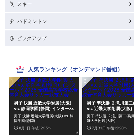
スキー
バドミントン
ピックアップ
人気ランキング（オンデマンド番組）
男子 決勝 近畿大学附属(大阪)
男子 準決勝-2 滝川第二(兵
vs. 静岡学園(静岡) インターハ
vs. 近畿大学附属(大阪) 
イ2026 全国高等学校総合体
ーハイ2026 全国高等学校
男子 決勝 近畿大学附属(大阪) vs. 静
男子 準決勝-2 滝川第二(兵庫) vs
育大会サッカー競技大会
合体育大会サッカー競技大
岡学園(静岡)
畿大学附属(大阪)
8月1日 午後12:15〜
7月31日 午後12:20〜