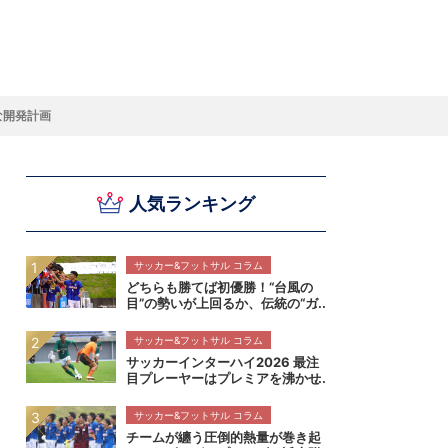
スキー
バドミントン
ピックアップ
な開発計画
人気ランキング
ー
ハンドボールコラム
WE ARE SNOW JAPAN ～若きアルペンスキ
フィギュア通信
B.LEAGUEコラム
今日も今日とてプッシュ＆ルーズ
サイクルNEWS
後藤健生コラム
元トップリーガーの今
Do ya love Baseball?
ー日本代表の素顔～
アイスダ
それぞれの4年間 ～冬の一瞬に縣ける女性ア
小暮卓史が小暮卓史について語る小暮卓史の
木村浩嗣コラム
“最強ラガーマン”列伝 ～ラグビーW杯2023～
スリートの肖像～
ための小暮卓史
サッカー&フットサル コラム
どちらも勝てば初優勝！“台風の
目”の勢いが上回るか、伝統の“ガ
クエン”が華麗に刺すか！インタ
ーハイ決勝 近畿大学附属高校×静
サッカー&フットサル コラム
岡学園高校マッチプレビュー
サッカーインターハイ2026 最注
目プレーヤーはプレミアを沸かせ
るこの7人！
サッカー&フットサル コラム
チームが纏う圧倒的熱量が巻き起