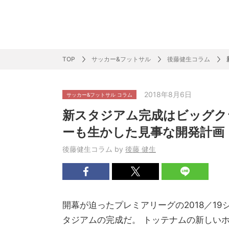
サッカー&
野球
ラグビー
ットサル
ピックアップ
スキー
バドミントン
バレーボール
サッカー&フットサル
ラグビー
野球
バスケットボール
モータースポーツ
フィギュアスケート
サイクルロードレース
TOP
サッカー&フットサル
後藤健生コラム
2018年8月6日
サッカー&フットサル コラム
J SPORTSニュース
バドミントン代表だより
SKI GRAPHIC present’sアルペンスキーコラ
町田樹のスポーツアカデミア
バスケットボールコラム
SVリーグコラム
SUPER GT
自転車雑談
サッカーニュース
村上晃一ラグビーコラム
MLBコラム
ウィンタ
バド×レポ
ブラボー
フィギュ
バスケッ
バレーボ
モーター
サイクル
粕谷秀樹のO
ラグビー
野球好き
新スタジアム完成はビッグク
ム
困難突破トーク
フィギュアスケートーーク
Mr.フクイのものしり長者 de WRC !
ツールに恋して～珠玉のストーリー21選～
元川悦子コラム
be rugby ～ラグビーであれ～
MLB nation
スポーツ
スケオタデイ
裏しま物
しゅ～く
プレミア
ラグビー
日本人先
ーも生かした見事な開発計画
Fリーグコラム
ラグビーのすゝめ
今週のプ
ラグビー
後藤健生コラム by
後藤 健生
柔×コラム
「青春の挑
てきた！2
開幕が迫ったプレミアリーグの2018／1
タジアムの完成だ。 トッテナムの新しい