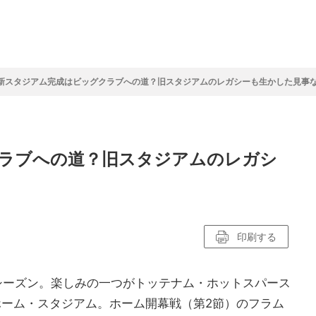
フ
サイクルロー
モータースポ
バスケットボ
フィギュアス
バレーボール
ドレース
ーツ
ール
ケート
新スタジアム完成はビッグクラブへの道？旧スタジアムのレガシーも生かした見事
ースポーツコラム
！！モーグル
アスケートレポート
トボールレポート
ールコラム
スポーツコラム
ロードレースレポート
WN GOAL，FINE GOAL
レポート
コラム
クライミングコラム
鳥人たちの賛歌 W杯スキージャンプ
小塚崇彦のフィギュアスケートラボ
ウインターカップコラム
まるっとアンサー
F1コラム
ツール・ド・フランス
粕谷秀樹のFoot！20周年ヒストリ
楕円球のある光景
MLBを観に行こう！
ラブへの道？旧スタジアムのレガシ
レポート
ズ J SPORTS出張所
語
り～むら
リーグコラム
ニュース
発投手プレビュー
J SPORTSプロデューサーコラム
木戸先生直伝！今からでも間に合う
SUPER GT あの瞬間
輪生相談
土屋雅史コラム
ラグビーW杯2023出場国紹介
ンス観戦講座
レミアムゴール
愛好日記
戦者」4年に1度のシーズンがやっ
017-2018ウインタースポーツ編
印刷する
9シーズン。楽しみの一つがトッテナム・ホットスパース
ホーム・スタジアム。ホーム開幕戦（第2節）のフラム