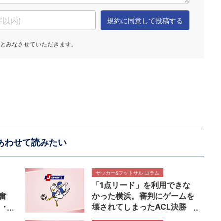
あわせて読みたい
サッカー&フットサル コラム
ョ
「1点リード」を利用できな
奮
かった横浜。審判にゲームを
・・
壊されてしまったACL決勝