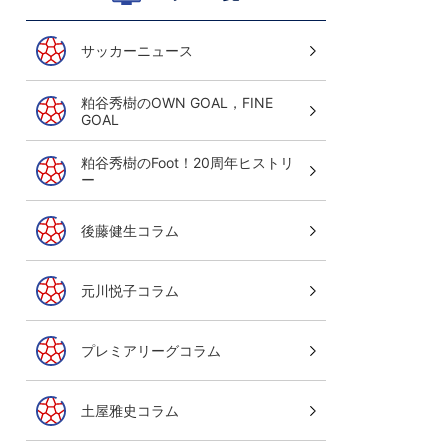
サッカーニュース
粕谷秀樹のOWN GOAL，FINE
GOAL
粕谷秀樹のFoot！20周年ヒストリ
ー
後藤健生コラム
元川悦子コラム
サッカーニュース Foot!
超高校サッカー通信
プレミアリーグコラム
最新高校年代情報をお届け！見ればアナタ
ご視聴はこちら
土屋雅史コラム