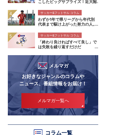
こしたビッグサプライズ！近大附
属の「真夏の大冒険」が持つ本物
の価値【インターハイ決勝 近畿
サッカー&フットサル コラム
大学附属高校×静岡学園高校マッ
わずか1年で県リーグから年代別
チレビュー】
代表まで駆け上がった努力の人。
流通経済大柏高校・内田煌生がプ
レミアの舞台で輝きを放つ価値
サッカー&フットサル コラム
高円宮杯プレミアリーグEAST流
「終わり良ければすべて良し」で
通経済大柏高校×帝京長岡高校マ
は失敗を繰り返すだけだ
ッチレビュー
メルマガ
お好きなジャンルのコラムや
ニュース、番組情報をお届け！
メルマガ一覧へ
コラム一覧