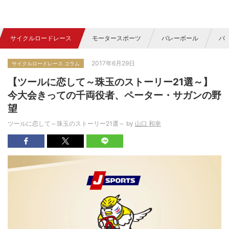
サイクルロードレース
モータースポーツ
バレーボール
バ
2017年6月29日
サイクルロードレース コラム
【ツールに恋して～珠玉のストーリー21選～】
今大会きっての千両役者、ペーター・サガンの野
望
ツールに恋して～珠玉のストーリー21選～ by
山口 和幸