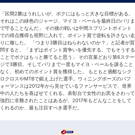
「区間2勝はうれしいが、ボクにはもっと大きな目標がある。
それはこの緑色のジャージ、マイヨ・ベールを最終日のパリま
で守ることなんだ」 その後の戦いは中間スプリントポイント
での得点獲得も視野に入れて、ポイント賞で逆転を許さない走
りに徹した。 「つまり3勝目はねらわないのか？」と記者が質
問すると、「まずはポイント賞争いを優先する。でもそうする
ことでボクはもっと勝てると思う」 その言葉どおり第6ステー
ジで3勝目。そしてパリまで一度もマイヨ・ベールを譲ること
なく、初めてのポイント賞を獲得した。 もともと過酷なシク
ロクロスやMTBで鍛え上げた選手。ウィニングポーズのパフ
ォーマンスは2012年から見せているファンサービスで、世界
中の人たちを喜ばせてくれる。表彰台で女性のお尻をさわって
強烈に非難されたことはあるが、2017年もどんなことをして
くれるのか、最も注目すべき選手だ。