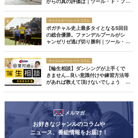
からの真の評価は｜ツール・ド・フ
ランス2026
サイクルロードレース コラム
ポガチャル史上最多タイとなる5回目
の総合優勝。ファンデルプールがシ
ャンゼリゼ逃げ切り勝利｜ツール・
ド・フランス2026 レースレポー
ト：第21ステージ
サイクルロードレース コラム
【輪生相談】ダンシングが上手くで
きません…良い意識付けや練習方法等
があれば教えて頂けないでしょう
か？
メルマガ
お好きなジャンルのコラムや
ニュース、番組情報をお届け！