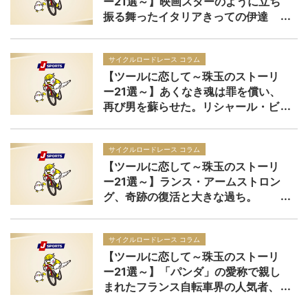
ー21選～】映画スターのように立ち
振る舞ったイタリアきっての伊達
男、マリオ・チポッリーニ
サイクルロードレース コラム
【ツールに恋して～珠玉のストーリ
ー21選～】あくなき魂は罪を償い、
再び男を蘇らせた。リシャール・ビ
ランク、山岳に愛された男。
サイクルロードレース コラム
【ツールに恋して～珠玉のストーリ
ー21選～】ランス・アームストロン
グ、奇跡の復活と大きな過ち。
サイクルロードレース コラム
【ツールに恋して～珠玉のストーリ
ー21選～】「パンダ」の愛称で親し
まれたフランス自転車界の人気者、
ローラン・ジャラベール