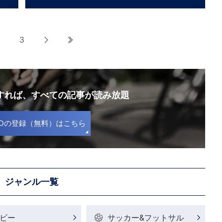
3
次へ
最後へ
録すれば、
すべての記事が読み放題
S IDの登録（無料）はこちら
ジャンル一覧
ビー
サッカー&フットサル