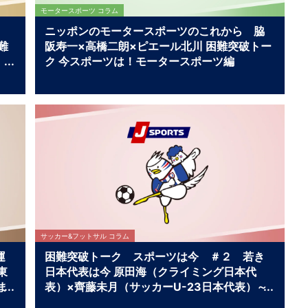
モータースポーツ コラム
ニッポンのモータースポーツのこれから 脇
難
阪寿一×高橋二朗×ピエール北川 困難突破トー
ク 今スポーツは！モータースポーツ編
サッカー&フットサル コラム
運
困難突破トーク スポーツは今 ＃２ 若き
東
日本代表は今 原田海（クライミング日本代
ま
表）×齊藤未月（サッカーU-23日本代表）～
ウ
21歳若き日本代表の今～