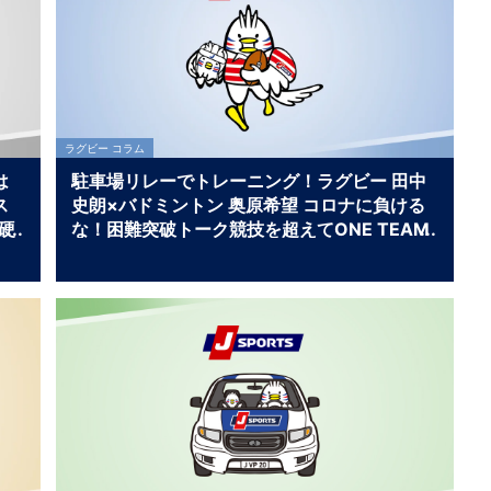
ラグビー コラム
は
駐車場リレーでトレーニング！ラグビー 田中
ス
史朗×バドミントン 奥原希望 コロナに負ける
S硬
な！困難突破トーク競技を超えてONE TEAM
男
編（ラグビー日本代表 田中史朗×バドミント
ス
ン日本代表 奥原希望×ラグビージャーナリス
室
ト 村上晃一）