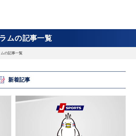
フ
サイクルロー
モータースポ
バスケットボ
フィギュアス
バレーボール
ドレース
ーツ
ール
ケート
コラムの記事一覧
コラムの記事一覧
ースポーツコラム
！！モーグル
アスケートレポート
トボールレポート
ールコラム
スポーツコラム
ロードレースレポート
WN GOAL，FINE GOAL
レポート
コラム
クライミングコラム
鳥人たちの賛歌 W杯スキージャンプ
小塚崇彦のフィギュアスケートラボ
ウインターカップコラム
まるっとアンサー
F1コラム
ツール・ド・フランス
粕谷秀樹のFoot！20周年ヒストリ
楕円球のある光景
MLBを観に行こう！
レポート
ズ J SPORTS出張所
語
り～むら
リーグコラム
ニュース
発投手プレビュー
J SPORTSプロデューサーコラム
木戸先生直伝！今からでも間に合う
SUPER GT あの瞬間
輪生相談
土屋雅史コラム
ラグビーW杯2023出場国紹介
新着記事
ンス観戦講座
レミアムゴール
愛好日記
戦者」4年に1度のシーズンがやっ
017-2018ウインタースポーツ編