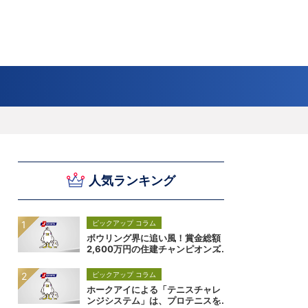
スキー
バドミントン
ピックアップ
ー
ハンドボールコラム
WE ARE SNOW JAPAN ～若きアルペンスキ
フィギュア通信
B.LEAGUEコラム
今日も今日とてプッシュ＆ルーズ
サイクルNEWS
後藤健生コラム
元トップリーガーの今
Do ya love Baseball?
ー日本代表の素顔～
アイスダ
それぞれの4年間 ～冬の一瞬に縣ける女性ア
小暮卓史が小暮卓史について語る小暮卓史の
木村浩嗣コラム
“最強ラガーマン”列伝 ～ラグビーW杯2023～
人気ランキング
スリートの肖像～
ための小暮卓史
ピックアップ コラム
ボウリング界に追い風！賞金総額
2,600万円の住建チャンピオンズ
カップが誕生！
ピックアップ コラム
ホークアイによる「テニスチャレ
ンジシステム」は、プロテニスを