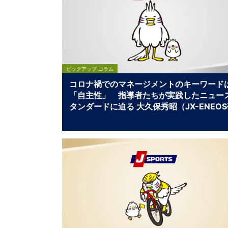
ピックアップ コラム
コロナ禍でのマネージメントのキーワード
「自主性」 指導者たちが実践したニュー
タンダードに迫る 大久保秀昭（JX-ENEO
式野球部監督）×藤田将弘（日本体育大学
子バスケットボール部監督）×青島健太（
ポーツライター） 困難突破トーク 監督
編