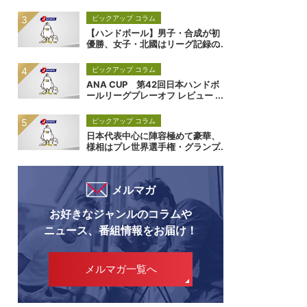
より良いものへ導いたか！？
ピックアップ コラム
【ハンドボール】男子・合成が初
優勝、女子・北國はリーグ記録の
7連覇達成 ANA CUP 第45回日
本リーグ・プレーオフ
ピックアップ コラム
ANA CUP 第42回日本ハンドボ
ールリーグプレーオフ レビュー
ピックアップ コラム
日本代表中心に陣容極めて豪華、
様相はプレ世界選手権・グランプ
リザグレブ大会
メルマガ
お好きなジャンルのコラムや
ニュース、番組情報をお届け！
メルマガ一覧へ