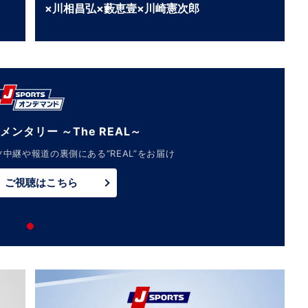
×川相昌弘×藪恵壹×川崎憲次郎
メンタリー ～The REAL～
中継や報道の裏側にある“REAL”をお届け
ご視聴はこちら