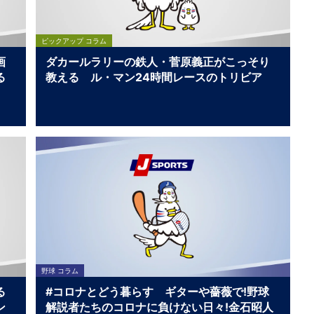
ピックアップ コラム
画
ダカールラリーの鉄人・菅原義正がこっそり
る
教える ル・マン24時間レースのトリビア
野球 コラム
る
#コロナとどう暮らす ギターや薔薇で!野球
ン
解説者たちのコロナに負けない日々!金石昭人