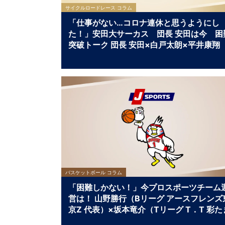
サイクルロードレース コラム
「仕事がない…コロナ連休と思うようにし
た！」安田大サーカス 団長 安田は今 困
突破トーク 団長 安田×白戸太朗×平井康翔
バスケットボール コラム
「困難しかない！」今プロスポーツチーム
営は！ 山野勝行（Bリーグ アースフレンズ
京Z 代表）×坂本竜介（Tリーグ T．T 彩た
執行役員監督）×谷口廣明（スポーツアナ