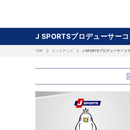
サッカー&
野球
ラグビー
ットサル
ピックアップ
スキー
バドミントン
バレーボール
サッカー&フットサル
ラグビー
野球
バスケットボール
モータースポーツ
フィギュアスケート
サイクルロードレース
J SPORTSプロデューサー
TOP
ピックアップ
J SPORTSプロデューサー
J SPORTSニュース
バドミントン代表だより
SKI GRAPHIC present’sアルペンスキーコラ
町田樹のスポーツアカデミア
バスケットボールコラム
SVリーグコラム
SUPER GT
自転車雑談
サッカーニュース
村上晃一ラグビーコラム
MLBコラム
ウィンタ
バド×レポ
ブラボー
フィギュ
バスケッ
バレーボ
モーター
サイクル
粕谷秀樹のO
ラグビー
野球好き
ム
困難突破トーク
フィギュアスケートーーク
Mr.フクイのものしり長者 de WRC !
ツールに恋して～珠玉のストーリー21選～
元川悦子コラム
be rugby ～ラグビーであれ～
MLB nation
スポーツ
スケオタデイ
裏しま物
しゅ～く
プレミア
ラグビー
日本人先
Fリーグコラム
ラグビーのすゝめ
今週のプ
ラグビー
柔×コラム
「青春の挑
てきた！2