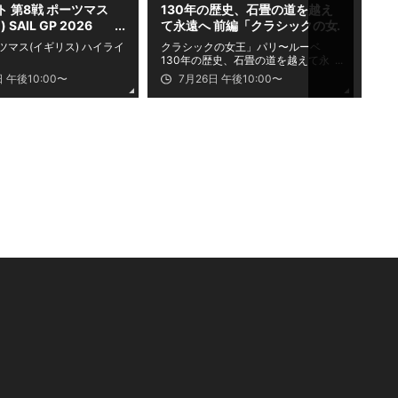
 第8戦 ポーツマス
130年の歴史、石畳の道を越え
ハイ
SAIL GP 2026
て永遠へ 前編「クラシックの女
ス(
王」パリ～ルーベ ドキュメンタ
ツマス(イギリス) ハイライ
第7
クラシックの女王」パリ〜ルーベ
リー ～The REAL～
イト
130年の歴史、石畳の道を越えて永
遠へ 前編
日 午後10:00〜
7月26日 午後10:00〜