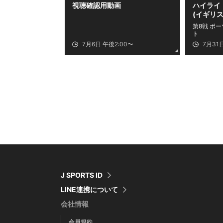
視聴確認用動画
ハイライト
(イギリス) 
第8戦 ポー
ト
7月6日 午後2:00〜
7月31
J SPORTS ID
LINE連携について
会社情報
会員規約