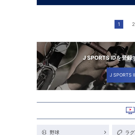
ンサー） 困難突破トーク
1
2
J SPORTS IDを登
J SPORT
野球
ラグ