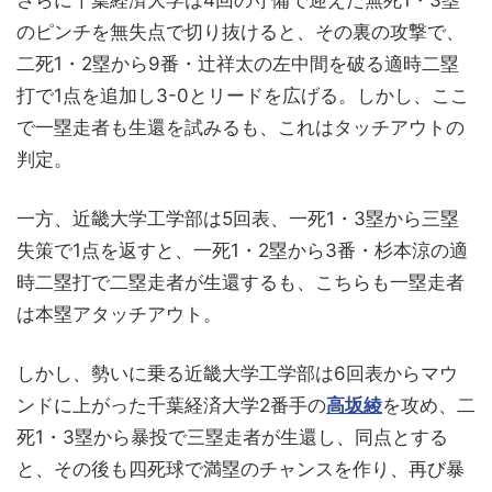
さらに千葉経済大学は4回の守備で迎えた無死1・3塁
のピンチを無失点で切り抜けると、その裏の攻撃で、
二死1・2塁から9番・辻祥太の左中間を破る適時二塁
打で1点を追加し3-0とリードを広げる。しかし、ここ
で一塁走者も生還を試みるも、これはタッチアウトの
判定。
一方、近畿大学工学部は5回表、一死1・3塁から三塁
失策で1点を返すと、一死1・2塁から3番・杉本涼の適
時二塁打で二塁走者が生還するも、こちらも一塁走者
は本塁アタッチアウト。
しかし、勢いに乗る近畿大学工学部は6回表からマウ
ンドに上がった千葉経済大学2番手の
高坂綾
を攻め、二
死1・3塁から暴投で三塁走者が生還し、同点とする
と、その後も四死球で満塁のチャンスを作り、再び暴