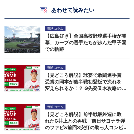
あわせて読みたい
野球 コラム
【広島好き】全国高校野球選手権が開
幕、カープの選手たちが歩んだ甲子園
での軌跡
野球 コラム
【見どころ解説】球宴で敢闘選手賞
受賞の岡本が後半戦初登板で流れを
変えられるか！？ G先発又木攻略の
鍵は秋山ら左打者
野球 コラム
【見どころ解説】前半戦最終週に敗
れたG井上との再戦 前日サヨナラ弾
のファビ&前回3安打の助っ人コンビ
に先発森の援護期待