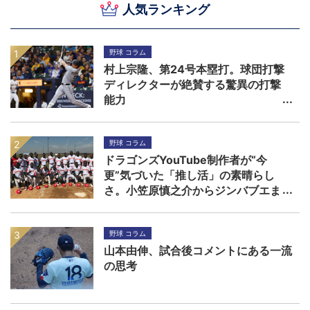
人気ランキング
野球 コラム
村上宗隆、第24号本塁打。球団打撃
ディレクターが絶賛する驚異の打撃
能力
野球 コラム
ドラゴンズYouTube制作者が“今
更”気づいた「推し活」の素晴らし
さ。小笠原慎之介からジンバブエま
で
野球 コラム
山本由伸、試合後コメントにある一流
の思考