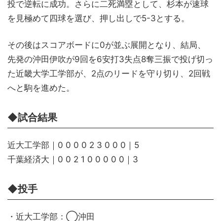
投で逆転に成功。さらに二死満塁として、杉本が速球
を見極めて四球を選び、押し出しで5-3とする。
その後はスコアボードに0が並ぶ展開となり、結局、
先発の沖田伊吹が9回を6安打3失点8奪三振で投げ切っ
た近畿大学工学部が、2点のリードを守り切り、2回戦
へと駒を進めた。
◆試合結果
近大工学部｜0 0 0 0 2 3 0 0 0｜5
千葉経済大｜0 0 2 1 0 0 0 0 0｜3
◆投手
・近大工学部：◯沖田