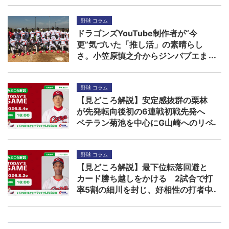
野球 コラム
ドラゴンズYouTube制作者が“今
更”気づいた「推し活」の素晴らし
さ。小笠原慎之介からジンバブエま
で
野球 コラム
【見どころ解説】安定感抜群の栗林
が先発転向後初の6連戦初戦先発へ
ベテラン菊池を中心にG山崎へのリベ
ンジを期す
野球 コラム
【見どころ解説】最下位転落回避と
カード勝ち越しをかける 2試合で打
率5割の細川を封じ、好相性の打者中
心に柳を攻略できるか！？