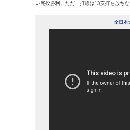
い完投勝利。ただ、打線は13安打を放ち
全日本