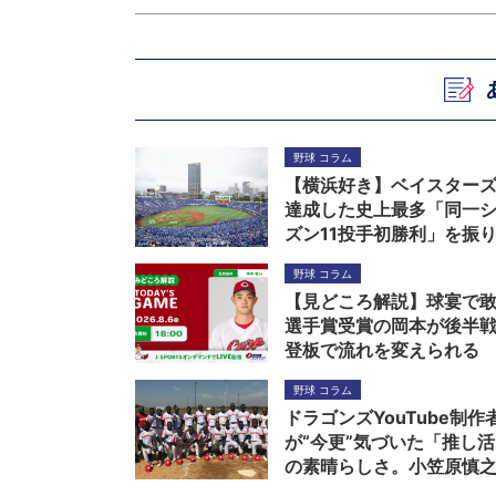
野球 コラム
【横浜好き】ベイスター
達成した史上最多「同一
ズン11投手初勝利」を振
る（開幕～5月編）
野球 コラム
【見どころ解説】球宴で
選手賞受賞の岡本が後半
登板で流れを変えられる
か！？ G先発又木攻略の
野球 コラム
秋山ら左打者
ドラゴンズYouTube制作
が“今更”気づいた「推し
の素晴らしさ。小笠原慎
からジンバブエまで