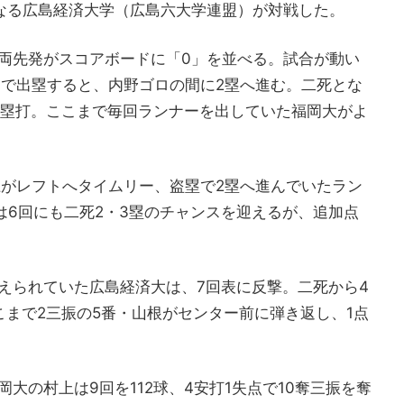
となる広島経済大学（広島六大学連盟）が対戦した。
両先発がスコアボードに「0」を並べる。試合が動い
トで出塁すると、内野ゴロの間に2塁へ進む。二死とな
2塁打。ここまで毎回ランナーを出していた福岡大がよ
上がレフトへタイムリー、盗塁で2塁へ進んでいたラン
は6回にも二死2・3塁のチャンスを迎えるが、追加点
えられていた広島経済大は、7回表に反撃。二死から4
こまで2三振の5番・山根がセンター前に弾き返し、1点
大の村上は9回を112球、4安打1失点で10奪三振を奪