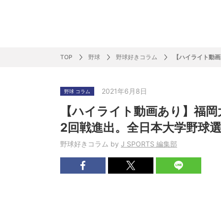
サッカー&
野球
ラグビー
ットサル
ピックアップ
スキー
バドミントン
バレーボール
サッカー&フットサル
ラグビー
野球
バスケットボール
モータースポーツ
フィギュアスケート
サイクルロードレース
TOP
野球
野球好きコラム
【ハイライト動画
2021年6月8日
野球 コラム
J SPORTSニュース
バドミントン代表だより
SKI GRAPHIC present’sアルペンスキーコラ
町田樹のスポーツアカデミア
バスケットボールコラム
SVリーグコラム
SUPER GT
自転車雑談
サッカーニュース
村上晃一ラグビーコラム
MLBコラム
ウィンタ
バド×レポ
ブラボー
フィギュ
バスケッ
バレーボ
モーター
サイクル
粕谷秀樹のO
ラグビー
野球好き
【ハイライト動画あり】福岡
ム
困難突破トーク
フィギュアスケートーーク
Mr.フクイのものしり長者 de WRC !
ツールに恋して～珠玉のストーリー21選～
元川悦子コラム
be rugby ～ラグビーであれ～
MLB nation
スポーツ
スケオタデイ
裏しま物
しゅ～く
プレミア
ラグビー
日本人先
2回戦進出。全日本大学野球
Fリーグコラム
ラグビーのすゝめ
今週のプ
ラグビー
野球好きコラム by
J SPORTS 編集部
柔×コラム
「青春の挑
てきた！2