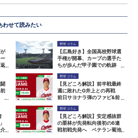
あわせて読みたい
野球 コラム
ズが
【広島好き】全国高校野球選
シー
手権が開幕、カープの選手た
り返
ちが歩んだ甲子園での軌跡
野球 コラム
敢闘
【見どころ解説】前半戦最終
戦初
週に敗れたG井上との再戦
前日サヨナラ弾のファビ&前
鍵は
回3安打の助っ人コンビに先
野球 コラム
発森の援護期待
者
【見どころ解説】安定感抜群
活」
の栗林が先発転向後初の6連
之介
戦初戦先発へ ベテラン菊池
を中心にG山崎へのリベンジ