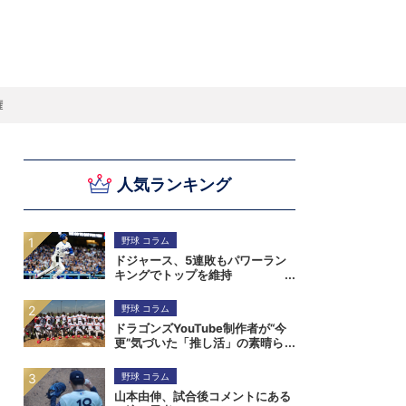
スキー
バドミントン
ピックアップ
権
人気ランキング
ー
ハンドボールコラム
WE ARE SNOW JAPAN ～若きアルペンスキ
フィギュア通信
B.LEAGUEコラム
今日も今日とてプッシュ＆ルーズ
サイクルNEWS
後藤健生コラム
元トップリーガーの今
Do ya love Baseball?
ー日本代表の素顔～
アイスダ
それぞれの4年間 ～冬の一瞬に縣ける女性ア
小暮卓史が小暮卓史について語る小暮卓史の
木村浩嗣コラム
“最強ラガーマン”列伝 ～ラグビーW杯2023～
スリートの肖像～
ための小暮卓史
野球 コラム
ドジャース、5連敗もパワーラン
キングでトップを維持
野球 コラム
ドラゴンズYouTube制作者が“今
更”気づいた「推し活」の素晴ら
しさ。小笠原慎之介からジンバブ
エまで
野球 コラム
山本由伸、試合後コメントにある