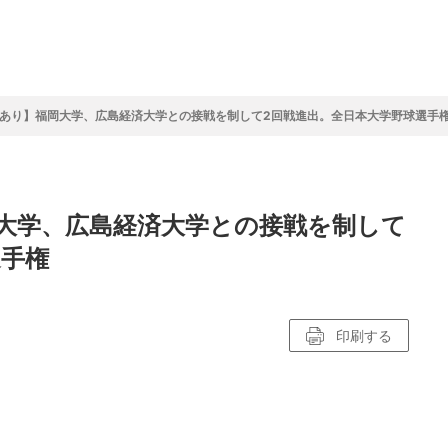
フ
サイクルロー
モータースポ
バスケットボ
フィギュアス
バレーボール
ドレース
ーツ
ール
ケート
あり】福岡大学、広島経済大学との接戦を制して2回戦進出。全日本大学野球選手
ースポーツコラム
！！モーグル
アスケートレポート
トボールレポート
ールコラム
スポーツコラム
ロードレースレポート
WN GOAL，FINE GOAL
レポート
コラム
クライミングコラム
鳥人たちの賛歌 W杯スキージャンプ
小塚崇彦のフィギュアスケートラボ
ウインターカップコラム
まるっとアンサー
F1コラム
ツール・ド・フランス
粕谷秀樹のFoot！20周年ヒストリ
楕円球のある光景
MLBを観に行こう！
大学、広島経済大学との接戦を制して
レポート
ズ J SPORTS出張所
語
り～むら
リーグコラム
ニュース
発投手プレビュー
J SPORTSプロデューサーコラム
木戸先生直伝！今からでも間に合う
SUPER GT あの瞬間
輪生相談
土屋雅史コラム
ラグビーW杯2023出場国紹介
選手権
ンス観戦講座
レミアムゴール
愛好日記
戦者」4年に1度のシーズンがやっ
017-2018ウインタースポーツ編
印刷する