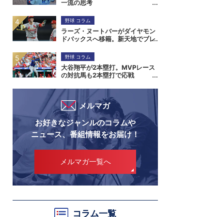
一流の思考
野球 コラム
ラーズ・ヌートバーがダイヤモン
ドバックスへ移籍。新天地でブレ
イクなるか
野球 コラム
大谷翔平が2本塁打。MVPレース
の対抗馬も2本塁打で応戦
メルマガ
お好きなジャンルのコラムや
ニュース、番組情報をお届け！
メルマガ一覧へ
コラム一覧