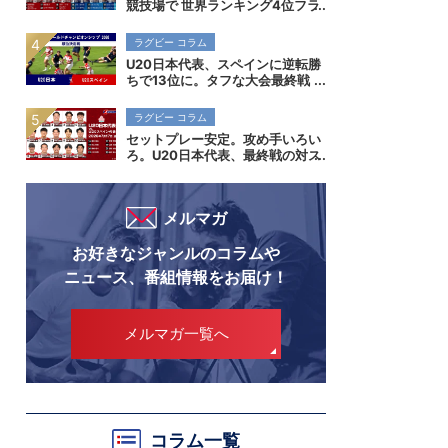
競技場で 世界ランキング4位フラ
ンス代表を迎え撃つ
ラグビー コラム
U20日本代表、スペインに逆転勝
ちで13位に。タフな大会最終戦
で勝ち切り、成長を示す。
ラグビー コラム
セットプレー安定。攻め手いろい
ろ。U20日本代表、最終戦の対ス
ペイン撃破でスタンダード向上示
す
メルマガ
お好きなジャンルのコラムや
ニュース、番組情報をお届け！
メルマガ一覧へ
コラム一覧