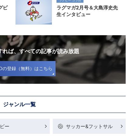
グビ
ラグマガ2月号＆大島淳史先
生インタビュー
録すれば、
すべての記事が読み放題
S IDの登録（無料）はこちら
ジャンル一覧
ビー
サッカー&フットサル