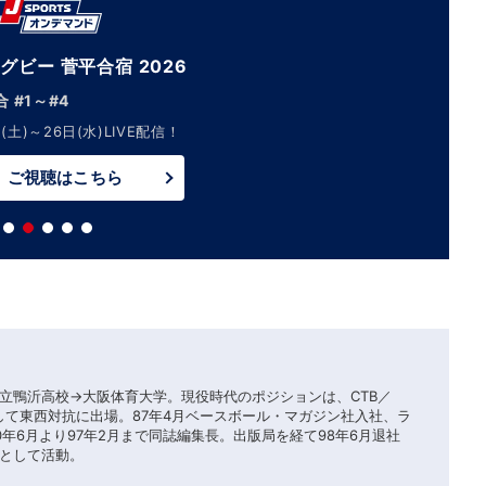
グビー 菅平合宿 2026
 #1～#4
(土)～26日(水)LIVE配信！
ご視聴はこちら
立鴨沂高校→大阪体育大学。現役時代のポジションは、CTB／
して東西対抗に出場。87年4月ベースボール・マガジン社入社、ラ
年6月より97年2月まで同誌編集長。出版局を経て98年6月退社
として活動。