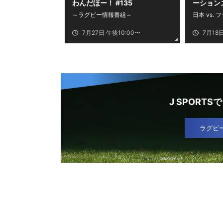
わんだほー！ #135
ーション
2026
～ラグビー情報番組～
日本 vs. 
7月27日 午後10:00〜
7月18
J SPORTSで
ラグビ