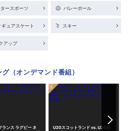
ータースポーツ
バレーボール
ィギュアスケート
スキー
クアップ
ング（オンデマンド番組）
Next
. フランス ラグビー ネ
U20スコットランド vs. U20日
カッ