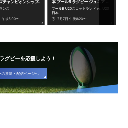
ズチャンピオンシップ
本 プールB ラグビー ジュニア
ン
ワールドチャンピオンシップ
ート
フランス
プールB U20スコットランド vs. U20
カッ
2026
メイ
日本
レー
高
トー
日 午後5:00〜
7月7日 午後8:20〜
ボー
ラグビーを応援しよう！
ーの放送・配信ページへ