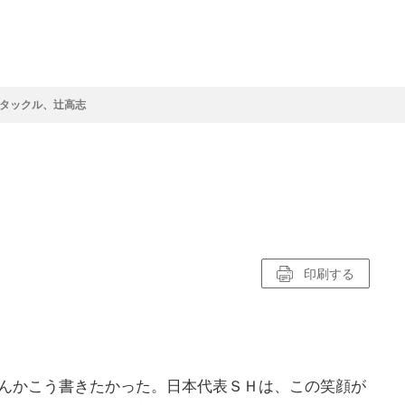
フ
サイクルロー
モータースポ
バスケットボ
フィギュアス
バレーボール
ドレース
ーツ
ール
ケート
タックル、辻高志
ースポーツコラム
！！モーグル
アスケートレポート
トボールレポート
ールコラム
スポーツコラム
ロードレースレポート
WN GOAL，FINE GOAL
レポート
コラム
クライミングコラム
鳥人たちの賛歌 W杯スキージャンプ
小塚崇彦のフィギュアスケートラボ
ウインターカップコラム
まるっとアンサー
F1コラム
ツール・ド・フランス
粕谷秀樹のFoot！20周年ヒストリ
楕円球のある光景
MLBを観に行こう！
レポート
ズ J SPORTS出張所
語
り～むら
リーグコラム
ニュース
発投手プレビュー
J SPORTSプロデューサーコラム
木戸先生直伝！今からでも間に合う
SUPER GT あの瞬間
輪生相談
土屋雅史コラム
ラグビーW杯2023出場国紹介
ンス観戦講座
レミアムゴール
愛好日記
戦者」4年に1度のシーズンがやっ
印刷する
017-2018ウインタースポーツ編
んかこう書きたかった。日本代表ＳＨは、この笑顔が