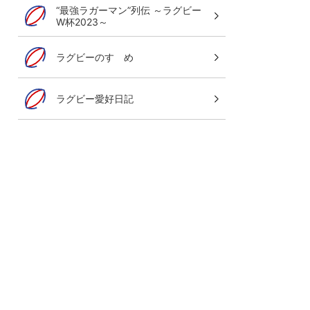
“最強ラガーマン”列伝 ～ラグビー
W杯2023～
グレイテスト・ライバルリー・ツア
ラグビーのすゝめ
オールブラックス 南アフリカ遠征
8月7日(金)～29日(土)LIVE！
ラグビー愛好日記
ご視聴はこちら