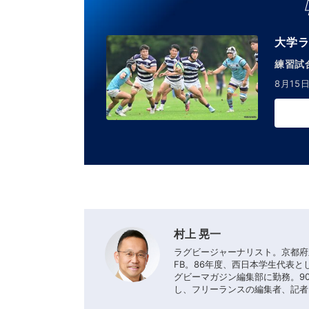
大学ラ
練習試合
8月15日
村上 晃一
ラグビージャーナリスト。京都府
FB。86年度、西日本学生代表と
グビーマガジン編集部に勤務。90
し、フリーランスの編集者、記者