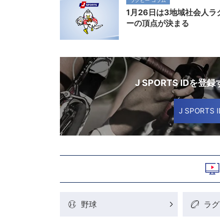
1月26日は3地域社会人ラ
ーの頂点が決まる
J SPORTS IDを登
J SPORT
野球
ラグ