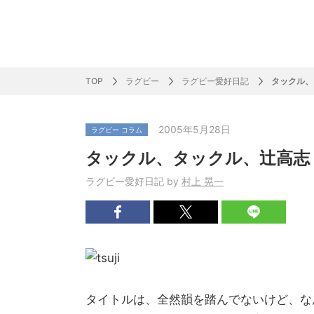
サッカー&
野球
ラグビー
ットサル
ピックアップ
スキー
バドミントン
バレーボール
サッカー&フットサル
ラグビー
野球
バスケットボール
モータースポーツ
フィギュアスケート
サイクルロードレース
TOP
ラグビー
ラグビー愛好日記
タックル、
2005年5月28日
ラグビー コラム
J SPORTSニュース
バドミントン代表だより
SKI GRAPHIC present’sアルペンスキーコラ
町田樹のスポーツアカデミア
バスケットボールコラム
SVリーグコラム
SUPER GT
自転車雑談
サッカーニュース
村上晃一ラグビーコラム
MLBコラム
ウィンタ
バド×レポ
ブラボー
フィギュ
バスケッ
バレーボ
モーター
サイクル
粕谷秀樹のO
ラグビー
野球好き
タックル、タックル、辻高志
ム
困難突破トーク
フィギュアスケートーーク
Mr.フクイのものしり長者 de WRC !
ツールに恋して～珠玉のストーリー21選～
元川悦子コラム
be rugby ～ラグビーであれ～
MLB nation
スポーツ
スケオタデイ
裏しま物
しゅ～く
プレミア
ラグビー
日本人先
ラグビー愛好日記 by
村上 晃一
Fリーグコラム
ラグビーのすゝめ
今週のプ
ラグビー
柔×コラム
「青春の挑
てきた！2
タイトルは、全然韻を踏んでないけど、な