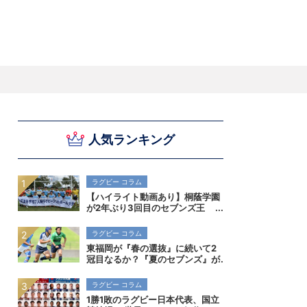
スキー
バドミントン
ピックアップ
人気ランキング
ー
ハンドボールコラム
WE ARE SNOW JAPAN ～若きアルペンスキ
フィギュア通信
B.LEAGUEコラム
今日も今日とてプッシュ＆ルーズ
サイクルNEWS
後藤健生コラム
元トップリーガーの今
Do ya love Baseball?
ー日本代表の素顔～
アイスダ
それぞれの4年間 ～冬の一瞬に縣ける女性ア
小暮卓史が小暮卓史について語る小暮卓史の
木村浩嗣コラム
“最強ラガーマン”列伝 ～ラグビーW杯2023～
スリートの肖像～
ための小暮卓史
ラグビー コラム
【ハイライト動画あり】桐蔭学園
が2年ぶり3回目のセブンズ王
者！決勝初進出の早稲田実業も健
闘。全国高校7人制ラグビー大会
ラグビー コラム
東福岡が『春の選抜』に続いて2
冠目なるか？『夏のセブンズ』が
菅平で開催。全国高校7人制ラグ
ビー大会
ラグビー コラム
1勝1敗のラグビー日本代表、国立