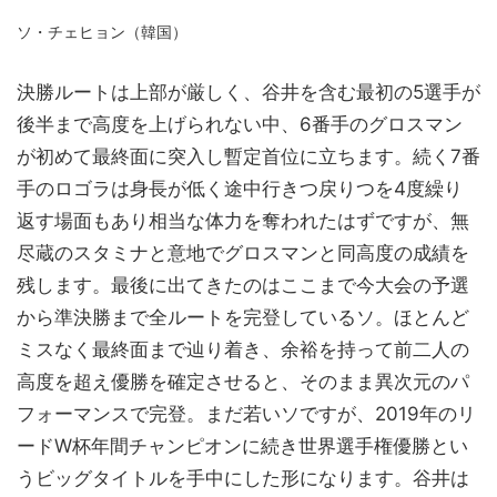
ソ・チェヒョン（韓国）
決勝ルートは上部が厳しく、谷井を含む最初の5選手が
後半まで高度を上げられない中、6番手のグロスマン
が初めて最終面に突入し暫定首位に立ちます。続く7番
手のロゴラは身長が低く途中行きつ戻りつを4度繰り
返す場面もあり相当な体力を奪われたはずですが、無
尽蔵のスタミナと意地でグロスマンと同高度の成績を
残します。最後に出てきたのはここまで今大会の予選
から準決勝まで全ルートを完登しているソ。ほとんど
ミスなく最終面まで辿り着き、余裕を持って前二人の
高度を超え優勝を確定させると、そのまま異次元のパ
フォーマンスで完登。まだ若いソですが、2019年のリ
ードW杯年間チャンピオンに続き世界選手権優勝とい
うビッグタイトルを手中にした形になります。谷井は