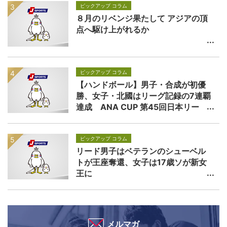
ピックアップ コラム
８月のリベンジ果たして アジアの頂
点へ駆け上がれるか
ピックアップ コラム
【ハンドボール】男子・合成が初優
勝、女子・北國はリーグ記録の7連覇
達成 ANA CUP 第45回日本リー
グ・プレーオフ
ピックアップ コラム
リード男子はベテランのシューベル
トが王座奪還、女子は17歳ソが新女
王に
メルマガ