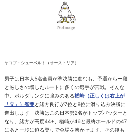
ヤコブ・シューベルト（オーストリア）
男子は日本人5名全員が準決勝に進むも、予選から一段
と厳しさの増したルートに多くの選手が苦戦。そんな
中、ボルダリングに強みのある
楢崎（正しくは右上が
「立」）智亜
と緒方良行が7位と8位に滑り込み決勝に
進出します。決勝はこの日本勢2名がトップバッターと
なり、緒方が高度44+、楢崎が46と最終ホールドの47
にあと一歩に迫る登りで会場を沸かせます。その後も