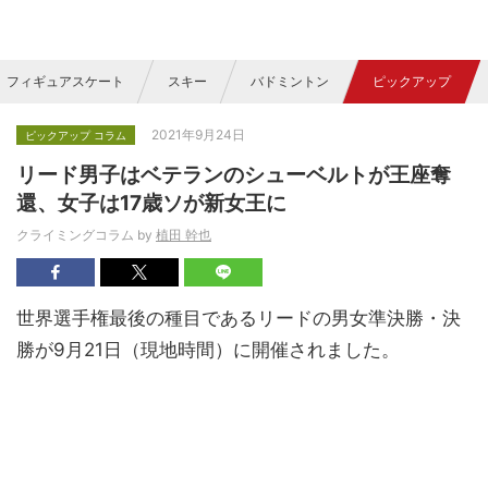
フィギュアスケート
スキー
バドミントン
ピックアップ
2021年9月24日
ピックアップ コラム
リード男子はベテランのシューベルトが王座奪
還、女子は17歳ソが新女王に
クライミングコラム by
植田 幹也
世界選手権最後の種目であるリードの男女準決勝・決
勝が9月21日（現地時間）に開催されました。