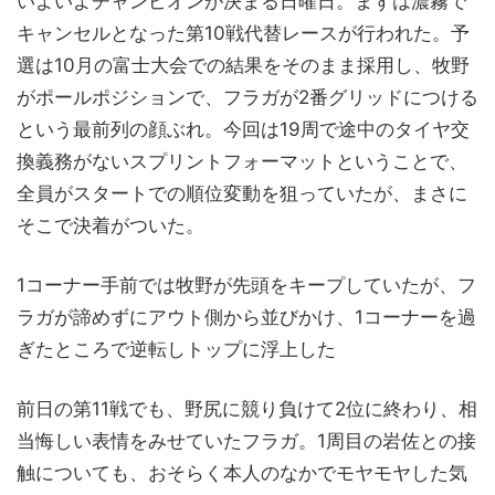
いよいよチャンピオンが決まる日曜日。まずは濃霧で
キャンセルとなった第10戦代替レースが行われた。予
選は10月の富士大会での結果をそのまま採用し、牧野
がポールポジションで、フラガが2番グリッドにつける
という最前列の顔ぶれ。今回は19周で途中のタイヤ交
換義務がないスプリントフォーマットということで、
全員がスタートでの順位変動を狙っていたが、まさに
そこで決着がついた。
1コーナー手前では牧野が先頭をキープしていたが、フ
ラガが諦めずにアウト側から並びかけ、1コーナーを過
ぎたところで逆転しトップに浮上した
前日の第11戦でも、野尻に競り負けて2位に終わり、相
当悔しい表情をみせていたフラガ。1周目の岩佐との接
触についても、おそらく本人のなかでモヤモヤした気