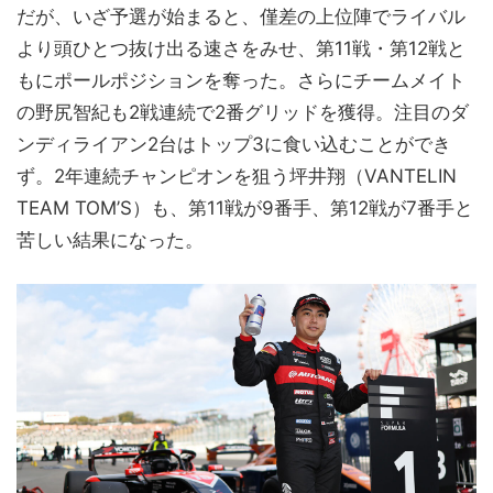
だが、いざ予選が始まると、僅差の上位陣でライバル
より頭ひとつ抜け出る速さをみせ、第11戦・第12戦と
もにポールポジションを奪った。さらにチームメイト
の野尻智紀も2戦連続で2番グリッドを獲得。注目のダ
ンディライアン2台はトップ3に食い込むことができ
ず。2年連続チャンピオンを狙う坪井翔（VANTELIN
TEAM TOM’S）も、第11戦が9番手、第12戦が7番手と
苦しい結果になった。