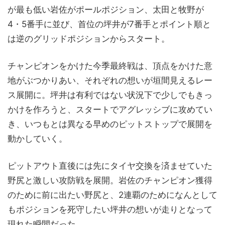
が最も低い岩佐がポールポジション、太田と牧野が
4・5番手に並び、首位の坪井が7番手とポイント順と
は逆のグリッドポジションからスタート。
チャンピオンをかけた今季最終戦は、頂点をかけた意
地がぶつかりあい、それぞれの想いが垣間見えるレー
ス展開に。坪井は有利ではない状況下で少しでもきっ
かけを作ろうと、スタートでアグレッシブに攻めてい
き、いつもとは異なる早めのピットストップで展開を
動かしていく。
ピットアウト直後には先にタイヤ交換を済ませていた
野尻と激しい攻防戦を展開。岩佐のチャンピオン獲得
のために前に出たい野尻と、2連覇のためになんとして
もポジションを死守したい坪井の想いが走りとなって
現れた瞬間だった。