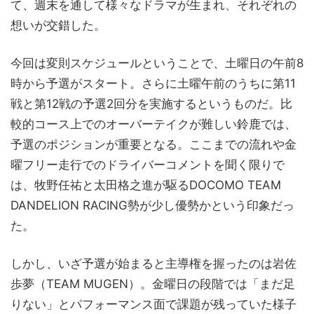
て、週末を通して様々なドラマが生まれ、それぞれの
想いが交錯した。
今回は変則スケジュールということで、土曜日の午前8
時から予選がスタート。さらに土曜午前のうちに第11
戦と第12戦の予選2回分を実施するというものだ。比
較的コース上でのオーバーテイクが難しい鈴鹿では、
予選のポジションが重要となる。ここまでの流れや金
曜フリー走行でのドライバーコメントを聞く限りで
は、牧野任祐と太田格之進が駆るDOCOMO TEAM
DANDELION RACING勢が少し優勢かという印象だっ
た。
しかし、いざ予選が始まると主導権を握ったのは岩佐
歩夢（TEAM MUGEN）。金曜日の段階では「まだ足
りない」とパフォーマンス面で課題が残っていた様子