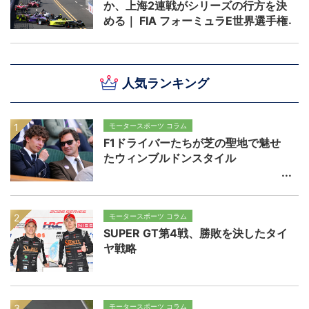
か、上海2連戦がシリーズの行方を決
める｜ FIA フォーミュラE世界選手権
2025/26 第12戦 上海
人気ランキング
モータースポーツ コラム
F1ドライバーたちが芝の聖地で魅せ
たウィンブルドンスタイル
モータースポーツ コラム
SUPER GT第4戦、勝敗を決したタイ
ヤ戦略
モータースポーツ コラム