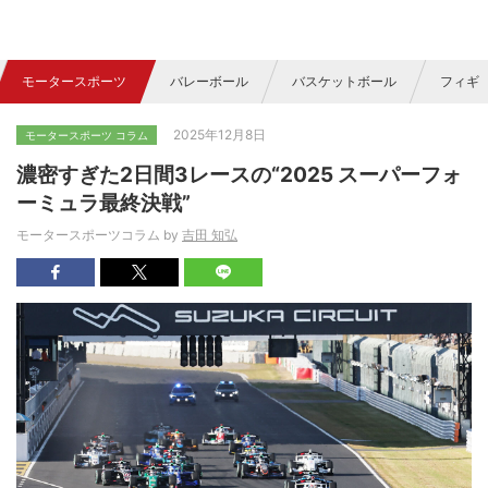
モータースポーツ
バレーボール
バスケットボール
フィギ
2025年12月8日
モータースポーツ コラム
濃密すぎた2日間3レースの“2025 スーパーフォ
ーミュラ最終決戦”
モータースポーツコラム by
吉田 知弘