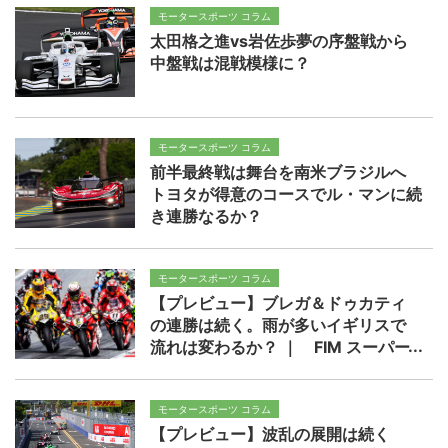
モータースポーツ コラム
太田格之進vs岩佐歩夢の序盤戦から
中盤戦は混戦模様に？
モータースポーツ コラム
前半最終戦は舞台を南米ブラジルへ
トヨタが得意のコースでル・マンに続
き連勝なるか？
モータースポーツ コラム
【プレビュー】ブレガ＆ドゥカティ
の連勝は続く。雨が多いイギリスで
流れは変わるか？ ｜ FIM スーパー
バイク/スーパースポーツ世界選手権
2026 第8戦 ドニントンパーク
モータースポーツ コラム
【プレビュー】波乱の展開は続く