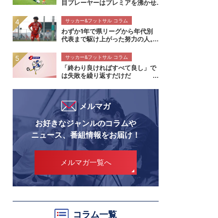
目プレーヤーはプレミアを沸かせ
るこの7人！
サッカー&フットサル コラム
わずか1年で県リーグから年代別
代表まで駆け上がった努力の人。
流通経済大柏高校・内田煌生がプ
レミアの舞台で輝きを放つ価値
サッカー&フットサル コラム
高円宮杯プレミアリーグEAST流
「終わり良ければすべて良し」で
通経済大柏高校×帝京長岡高校マ
は失敗を繰り返すだけだ
ッチレビュー
メルマガ
お好きなジャンルのコラムや
ニュース、番組情報をお届け！
メルマガ一覧へ
コラム一覧