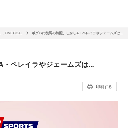
フ
サイクルロー
モータースポ
バスケットボ
フィギュアス
バレーボール
ドレース
ーツ
ール
ケート
，FINE GOAL
ポグバに復調の気配。しかしA・ペレイラやジェームズは…
ースポーツコラム
！！モーグル
アスケートレポート
トボールレポート
ールコラム
スポーツコラム
ロードレースレポート
WN GOAL，FINE GOAL
レポート
コラム
クライミングコラム
鳥人たちの賛歌 W杯スキージャンプ
小塚崇彦のフィギュアスケートラボ
ウインターカップコラム
まるっとアンサー
F1コラム
ツール・ド・フランス
粕谷秀樹のFoot！20周年ヒストリ
楕円球のある光景
MLBを観に行こう！
A・ペレイラやジェームズは…
レポート
ズ J SPORTS出張所
語
り～むら
リーグコラム
ニュース
発投手プレビュー
J SPORTSプロデューサーコラム
木戸先生直伝！今からでも間に合う
SUPER GT あの瞬間
輪生相談
土屋雅史コラム
ラグビーW杯2023出場国紹介
ンス観戦講座
レミアムゴール
愛好日記
戦者」4年に1度のシーズンがやっ
印刷する
017-2018ウインタースポーツ編