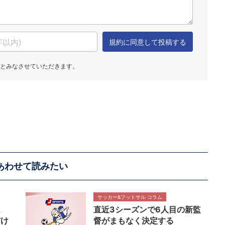
あわせて読みたい
サッカー&フットサル コラム
良
直近3シーズンで6人目の新監
だけ
督がまもなく決定する