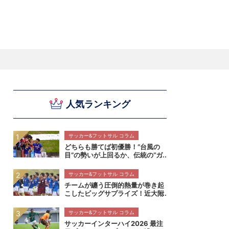
スキー
バドミントン
ピックアップ
人気ランキング
ー
ハンドボールコラム
WE ARE SNOW JAPAN ～若きアルペンスキ
フィギュア通信
B.LEAGUEコラム
今日も今日とてプッシュ＆ルーズ
サイクルNEWS
後藤健生コラム
元トップリーガーの今
Do ya love Baseball?
ー日本代表の素顔～
アイスダ
それぞれの4年間 ～冬の一瞬に縣ける女性ア
小暮卓史が小暮卓史について語る小暮卓史の
木村浩嗣コラム
“最強ラガーマン”列伝 ～ラグビーW杯2023～
スリートの肖像～
ための小暮卓史
サッカー&フットサル コラム
どちらも勝てば初優勝！“台風の
目”の勢いが上回るか、伝統の“ガ
クエン”が華麗に刺すか！インタ
ーハイ決勝 近畿大学附属高校×静
サッカー&フットサル コラム
岡学園高校マッチプレビュー
チームが纏う圧倒的熱量が巻き起
こしたビッグサプライズ！近大附
属の「真夏の大冒険」が持つ本物
の価値【インターハイ決勝 近畿
サッカー&フットサル コラム
大学附属高校×静岡学園高校マッ
サッカーインターハイ2026 最注
チレビュー】