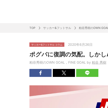
サッカー&
野球
ラグビー
ットサル
ピックアップ
スキー
バドミントン
バレーボール
サッカー&フットサル
ラグビー
野球
バスケットボール
モータースポーツ
フィギュアスケート
サイクルロードレース
TOP
サッカー&フットサル
粕谷秀樹のOWN GOAL
2020年6月26日
サッカー&フットサル コラム
J SPORTSニュース
バドミントン代表だより
SKI GRAPHIC present’sアルペンスキーコラ
町田樹のスポーツアカデミア
バスケットボールコラム
SVリーグコラム
SUPER GT
自転車雑談
サッカーニュース
村上晃一ラグビーコラム
MLBコラム
ウィンタ
バド×レポ
ブラボー
フィギュ
バスケッ
バレーボ
モーター
サイクル
粕谷秀樹のO
ラグビー
野球好き
ポグバに復調の気配。しかし
ム
困難突破トーク
フィギュアスケートーーク
Mr.フクイのものしり長者 de WRC !
ツールに恋して～珠玉のストーリー21選～
元川悦子コラム
be rugby ～ラグビーであれ～
MLB nation
スポーツ
スケオタデイ
裏しま物
しゅ～く
プレミア
ラグビー
日本人先
粕谷秀樹のOWN GOAL，FINE GOAL by
粕谷 秀樹
Fリーグコラム
ラグビーのすゝめ
今週のプ
ラグビー
柔×コラム
「青春の挑
てきた！2