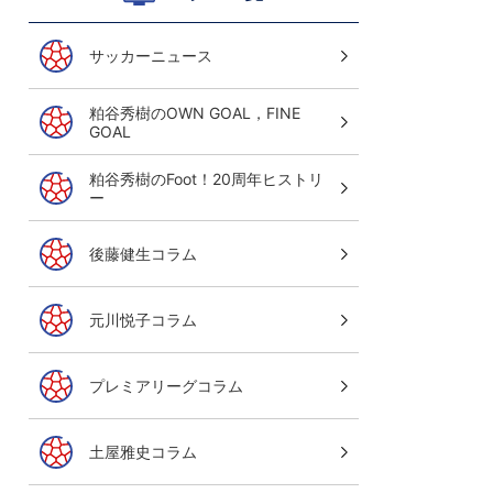
サッカーニュース
粕谷秀樹のOWN GOAL，FINE
GOAL
粕谷秀樹のFoot！20周年ヒストリ
ー
後藤健生コラム
元川悦子コラム
サッカーニュース Foot!
超高校サッカー通信
プレミアリーグコラム
最新高校年代情報をお届け！見ればアナタ
ご視聴はこちら
土屋雅史コラム