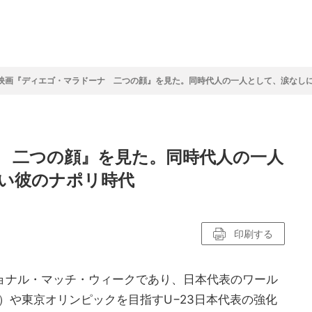
フ
サイクルロー
モータースポ
バスケットボ
フィギュアス
バレーボール
ドレース
ーツ
ール
ケート
映画『ディエゴ・マラドーナ 二つの顔』を見た。同時代人の一人として、涙なし
ースポーツコラム
！！モーグル
アスケートレポート
トボールレポート
ールコラム
スポーツコラム
ロードレースレポート
WN GOAL，FINE GOAL
レポート
コラム
クライミングコラム
鳥人たちの賛歌 W杯スキージャンプ
小塚崇彦のフィギュアスケートラボ
ウインターカップコラム
まるっとアンサー
F1コラム
ツール・ド・フランス
粕谷秀樹のFoot！20周年ヒストリ
楕円球のある光景
MLBを観に行こう！
 二つの顔』を見た。同時代人の一人
レポート
ズ J SPORTS出張所
語
り～むら
リーグコラム
ニュース
発投手プレビュー
J SPORTSプロデューサーコラム
木戸先生直伝！今からでも間に合う
SUPER GT あの瞬間
輪生相談
土屋雅史コラム
ラグビーW杯2023出場国紹介
い彼のナポリ時代
ンス観戦講座
レミアムゴール
愛好日記
戦者」4年に1度のシーズンがやっ
017-2018ウインタースポーツ編
印刷する
ョナル・マッチ・ウィークであり、日本代表のワール
）や東京オリンピックを目指すU−23日本代表の強化