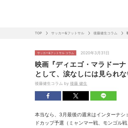
サッカー&
野球
ラグビー
ットサル
ピックアップ
スキー
バドミントン
バレーボール
サッカー&フットサル
ラグビー
野球
バスケットボール
モータースポーツ
フィギュアスケート
サイクルロードレース
TOP
サッカー&フットサル
後藤健生コラム
2020年3月31日
サッカー&フットサル コラム
J SPORTSニュース
バドミントン代表だより
SKI GRAPHIC present’sアルペンスキーコラ
町田樹のスポーツアカデミア
バスケットボールコラム
SVリーグコラム
SUPER GT
自転車雑談
サッカーニュース
村上晃一ラグビーコラム
MLBコラム
ウィンタ
バド×レポ
ブラボー
フィギュ
バスケッ
バレーボ
モーター
サイクル
粕谷秀樹のO
ラグビー
野球好き
映画『ディエゴ・マラドーナ
ム
困難突破トーク
フィギュアスケートーーク
Mr.フクイのものしり長者 de WRC !
ツールに恋して～珠玉のストーリー21選～
元川悦子コラム
be rugby ～ラグビーであれ～
MLB nation
スポーツ
スケオタデイ
裏しま物
しゅ～く
プレミア
ラグビー
日本人先
として、涙なしには見られな
Fリーグコラム
ラグビーのすゝめ
今週のプ
ラグビー
後藤健生コラム by
後藤 健生
柔×コラム
「青春の挑
てきた！2
本当なら、3月最後の週末はインターナシ
ドカップ予選（ミャンマー戦、モンゴル戦