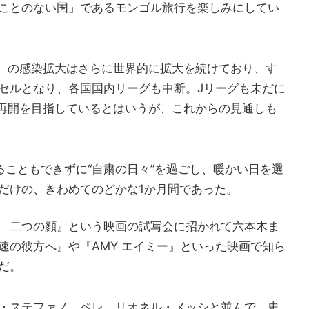
ことのない国」であるモンゴル旅行を楽しみにしてい
19）の感染拡大はさらに世界的に拡大を続けており、す
セルとなり、各国国内リーグも中断。Jリーグも未だに
次再開を目指しているとはいうが、これからの見通しも
ることもできずに“自粛の日々”を過ごし、暖かい日を選
だけの、きわめてのどかな1か月間であった。
 二つの顔』という映画の試写会に招かれて六本木ま
速の彼方へ』や『AMY エイミー』といった映画で知ら
だ。
・ステファノ、ペレ、リオネル・メッシと並んで、史