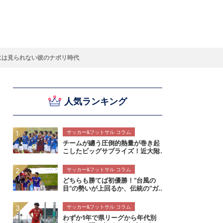
スキー
バドミントン
ピックアップ
には見られない彼のナポリ時代
人気ランキング
ー
ハンドボールコラム
WE ARE SNOW JAPAN ～若きアルペンスキ
フィギュア通信
B.LEAGUEコラム
今日も今日とてプッシュ＆ルーズ
サイクルNEWS
後藤健生コラム
元トップリーガーの今
Do ya love Baseball?
ー日本代表の素顔～
アイスダ
それぞれの4年間 ～冬の一瞬に縣ける女性ア
小暮卓史が小暮卓史について語る小暮卓史の
木村浩嗣コラム
“最強ラガーマン”列伝 ～ラグビーW杯2023～
スリートの肖像～
ための小暮卓史
サッカー&フットサル コラム
チームが纏う圧倒的熱量が巻き起
こしたビッグサプライズ！近大附
属の「真夏の大冒険」が持つ本物
の価値【インターハイ決勝 近畿
サッカー&フットサル コラム
大学附属高校×静岡学園高校マッ
どちらも勝てば初優勝！“台風の
チレビュー】
目”の勢いが上回るか、伝統の“ガ
クエン”が華麗に刺すか！インタ
ーハイ決勝 近畿大学附属高校×静
サッカー&フットサル コラム
岡学園高校マッチプレビュー
わずか1年で県リーグから年代別