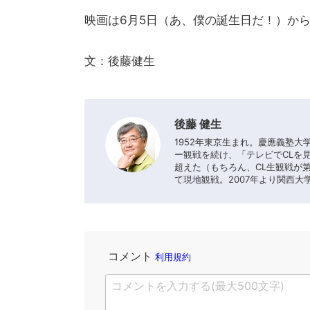
映画は6月5日（あ、僕の誕生日だ！）か
文：後藤健生
後藤 健生
1952年東京生まれ。慶應義塾
ー観戦を続け、「テレビでCLを
超えた（もちろん、CL生観戦が
て現地観戦。2007年より関西大