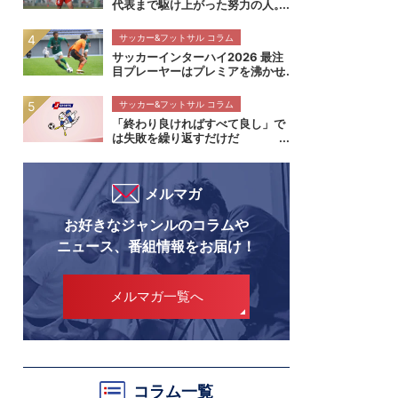
代表まで駆け上がった努力の人。
流通経済大柏高校・内田煌生がプ
レミアの舞台で輝きを放つ価値
サッカー&フットサル コラム
高円宮杯プレミアリーグEAST流
サッカーインターハイ2026 最注
通経済大柏高校×帝京長岡高校マ
目プレーヤーはプレミアを沸かせ
ッチレビュー
るこの7人！
サッカー&フットサル コラム
「終わり良ければすべて良し」で
は失敗を繰り返すだけだ
メルマガ
お好きなジャンルのコラムや
ニュース、番組情報をお届け！
メルマガ一覧へ
コラム一覧