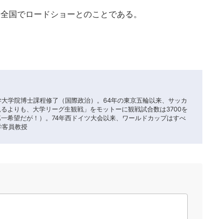
ら全国でロードショーとのことである。
大学大学院博士課程修了（国際政治）。64年の東京五輪以来、サッカ
見るよりも、大学リーグ生観戦」をモットーに観戦試合数は3700を
第一希望だが！）。74年西ドイツ大会以来、ワールドカップはすべ
学客員教授