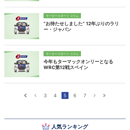
モータースポーツ コラム
“お待たせしました” 12年ぶりのラリ
ー・ジャパン
モータースポーツ コラム
今年もターマックオンリーとなる
WRC第12戦スペイン
最初へ
前へ
3
4
5
6
7
次へ
最後へ
人気ランキング