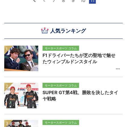
最初へ
前へ
7
8
9
10
11
人気ランキング
モータースポーツ コラム
F1ドライバーたちが芝の聖地で魅せ
たウィンブルドンスタイル
モータースポーツ コラム
SUPER GT第4戦、勝敗を決したタイ
ヤ戦略
モータースポーツ コラム