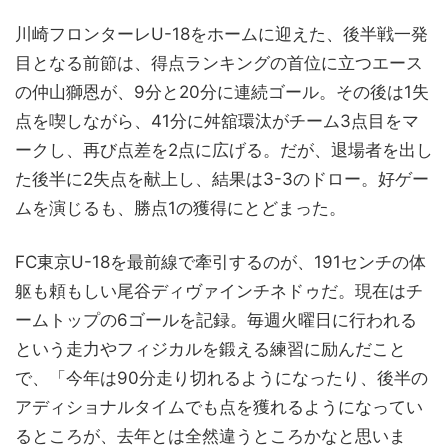
川崎フロンターレU-18をホームに迎えた、後半戦一発
目となる前節は、得点ランキングの首位に立つエース
の仲山獅恩が、9分と20分に連続ゴール。その後は1失
点を喫しながら、41分に舛舘環汰がチーム3点目をマ
ークし、再び点差を2点に広げる。だが、退場者を出し
た後半に2失点を献上し、結果は3-3のドロー。好ゲー
ムを演じるも、勝点1の獲得にとどまった。
FC東京U-18を最前線で牽引するのが、191センチの体
躯も頼もしい尾谷ディヴァインチネドゥだ。現在はチ
ームトップの6ゴールを記録。毎週火曜日に行われる
という走力やフィジカルを鍛える練習に励んだこと
で、「今年は90分走り切れるようになったり、後半の
アディショナルタイムでも点を獲れるようになってい
るところが、去年とは全然違うところかなと思いま