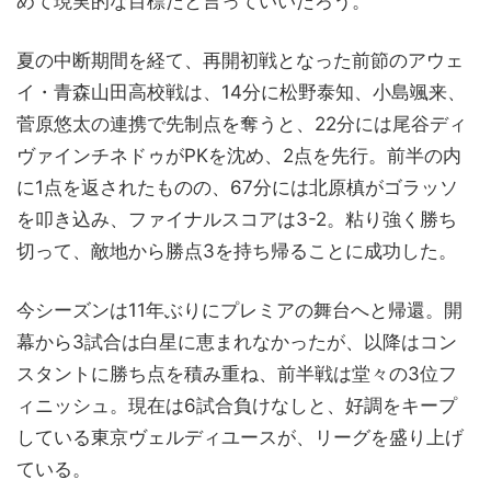
めて現実的な目標だと言っていいだろう。
夏の中断期間を経て、再開初戦となった前節のアウェ
イ・青森山田高校戦は、14分に松野泰知、小島颯来、
菅原悠太の連携で先制点を奪うと、22分には尾谷ディ
ヴァインチネドゥがPKを沈め、2点を先行。前半の内
に1点を返されたものの、67分には北原槙がゴラッソ
を叩き込み、ファイナルスコアは3-2。粘り強く勝ち
切って、敵地から勝点3を持ち帰ることに成功した。
今シーズンは11年ぶりにプレミアの舞台へと帰還。開
幕から3試合は白星に恵まれなかったが、以降はコン
スタントに勝ち点を積み重ね、前半戦は堂々の3位フ
ィニッシュ。現在は6試合負けなしと、好調をキープ
している東京ヴェルディユースが、リーグを盛り上げ
ている。