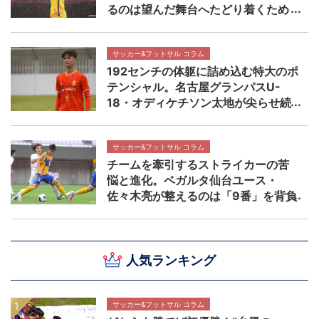
るのは望んだ舞台へたどり着くため
の着実なステップ 【NEXT TEENS
FILE.】
サッカー&フットサル コラム
192センチの体躯に詰め込む特大のポ
テンシャル。名古屋グランパスU-
18・オディケチソン太地が尖らせ続
ける自分の武器 【NEXT TEENS
FILE.】
サッカー&フットサル コラム
チームを牽引するストライカーの苦
悩と進化。ベガルタ仙台ユース・
佐々木亮が整えるのは「9番」を背負
う覚悟 【NEXT TEENS FILE.】
人気ランキング
サッカー&フットサル コラム