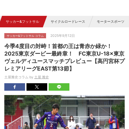
サッカー&フットサル
サイクルロードレース
モータースポーツ
2025年9月12日
サッカー&フットサル コラム
今季4度目の対峙！首都の王は青赤か緑か！
2025東京ダービー最終章！ FC東京U-18×東京
ヴェルディユースマッチプレビュー【高円宮杯プ
レミアリーグEAST第13節】
土屋雅史コラム by
土屋 雅史