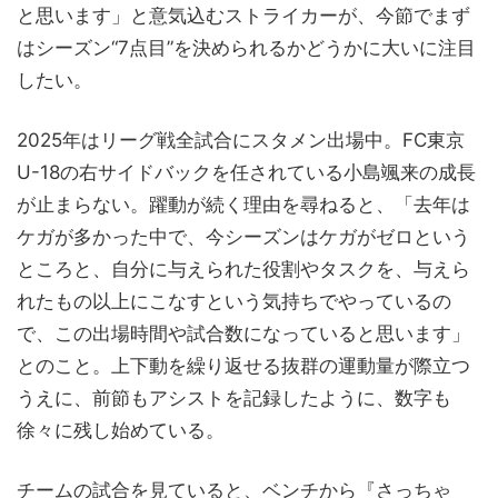
と思います」と意気込むストライカーが、今節でまず
はシーズン“7点目”を決められるかどうかに大いに注目
したい。
2025年はリーグ戦全試合にスタメン出場中。FC東京
U-18の右サイドバックを任されている小島颯来の成長
が止まらない。躍動が続く理由を尋ねると、「去年は
ケガが多かった中で、今シーズンはケガがゼロという
ところと、自分に与えられた役割やタスクを、与えら
れたもの以上にこなすという気持ちでやっているの
で、この出場時間や試合数になっていると思います」
とのこと。上下動を繰り返せる抜群の運動量が際立つ
うえに、前節もアシストを記録したように、数字も
徐々に残し始めている。
チームの試合を見ていると、ベンチから『さっちゃ