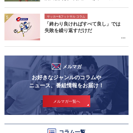
舞台で輝きを放つ価値 高円宮杯プ
レミアリーグEAST流通経済大柏高校
×帝京長岡高校マッチレビュー
サッカー&フットサル コラム
「終わり良ければすべて良し」では
失敗を繰り返すだけだ
メルマガ
お好きなジャンルのコラムや
ニュース、番組情報をお届け！
メルマガ一覧へ
コラム一覧