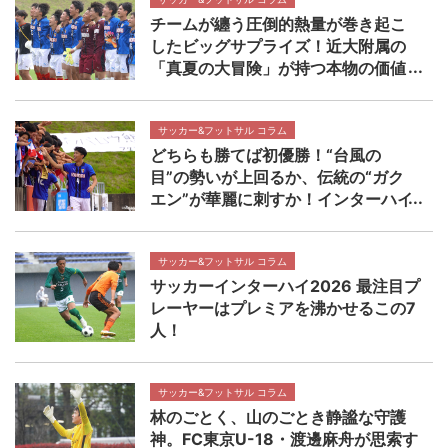
チームが纏う圧倒的熱量が巻き起こ
したビッグサプライズ！近大附属の
「真夏の大冒険」が持つ本物の価値
【インターハイ決勝 近畿大学附属高
校×静岡学園高校マッチレビュー】
サッカー&フットサル コラム
どちらも勝てば初優勝！“台風の
目”の勢いが上回るか、伝統の“ガク
エン”が華麗に刺すか！インターハイ
決勝 近畿大学附属高校×静岡学園高
校マッチプレビュー
サッカー&フットサル コラム
サッカーインターハイ2026 最注目プ
レーヤーはプレミアを沸かせるこの7
人！
サッカー&フットサル コラム
林のごとく、山のごとき静謐な守護
神。FC東京U-18・渡邊麻舟が思索す