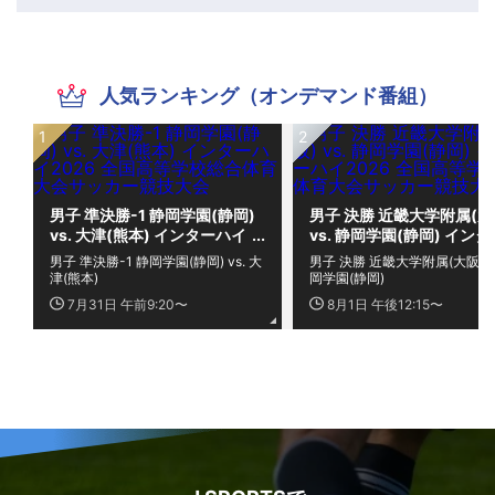
人気ランキング（オンデマンド番組）
男子 準決勝-1 静岡学園(静岡)
男子 決勝 近畿大学附属(大
vs. 大津(熊本) インターハイ
vs. 静岡学園(静岡) イン
2026 全国高等学校総合体育
イ2026 全国高等学校総合
男子 準決勝-1 静岡学園(静岡) vs. 大
男子 決勝 近畿大学附属(大阪) vs
大会サッカー競技大会
育大会サッカー競技大会
津(熊本)
岡学園(静岡)
7月31日 午前9:20〜
8月1日 午後12:15〜