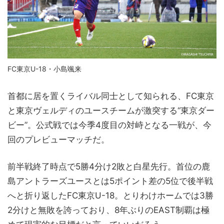
FC東京U-18・小島颯来
首都に居を置くライバル同士として知られる、FC東京
と東京ヴェルディのユースチームが激突する“東京ダー
ビー”。公式戦では今季4度目の対峙となる一戦が、今
回のプレビューマッチだ。
前半戦終了時点で5勝4分け2敗と白星先行。首位の鹿
島アントラーズユースとは5ポイント差の5位で後半戦
へと折り返したFC東京U-18。とりわけホームでは3勝
2分けと無敗を誇っており、8年ぶりのEAST制覇は極