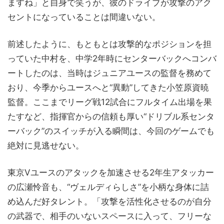
ますね」と自身で笑うが、彼のドライブが攻撃のアク
セントになっていることは間違いない。
前述したように、もともとは攻撃的なポジションを担
っていた中村を、中学2年時にセンターバックへコンバ
ートしたのは、当時はジュニアユースの監督を務めて
おり、今季からユースへと“異動”してきた小笠原資暁
監督。ここまでリーグ戦12試合にフルタイム出場を果
たすなど、指揮官からの信頼も厚い“ドリブル系センタ
ーバック”のスイッチが入る瞬間は、今回のゲームでも
絶対に見逃せない。
東京Vユースのアタックを加速させる2年生アタッカー
の広瀬怜音も、“ヴェルディらしさ”を小柄な身体に詰
め込んだ好タレント。「攻撃を活性化させるのが自分
の武器で、相手のいないスペースに入って、フリーな