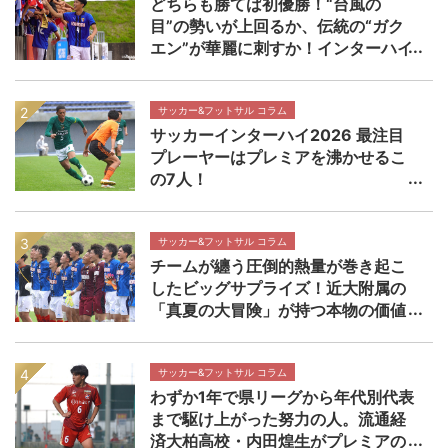
どちらも勝てば初優勝！“台風の
目”の勢いが上回るか、伝統の“ガク
エン”が華麗に刺すか！インターハイ
決勝 近畿大学附属高校×静岡学園高
校マッチプレビュー
サッカー&フットサル コラム
サッカーインターハイ2026 最注目
プレーヤーはプレミアを沸かせるこ
の7人！
サッカー&フットサル コラム
チームが纏う圧倒的熱量が巻き起こ
したビッグサプライズ！近大附属の
「真夏の大冒険」が持つ本物の価値
【インターハイ決勝 近畿大学附属高
校×静岡学園高校マッチレビュー】
サッカー&フットサル コラム
わずか1年で県リーグから年代別代表
まで駆け上がった努力の人。流通経
済大柏高校・内田煌生がプレミアの