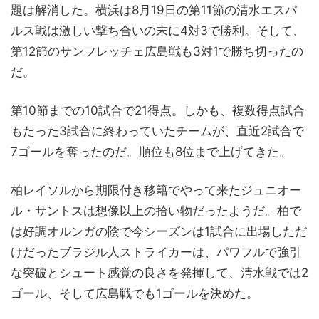
題は解消した。横浜は8月19日の第11節の清水エスパ
ルス戦は激しい撃ち合いの末に4対3で勝利。そして、
第12節のサンフレッチェ広島戦も3対1で勝ち切ったの
だ。
第10節までの10試合で21得点。しかも、複数得点試合
もたった3試合に終わっていたチームが、直近2試合で
7ゴールを奪ったのだ。順位も8位まで上げてきた。
柏レイソルから期限付き移籍でやって来たジュニオー
ル・サントスは想像以上の拾い物だったようだ。柏で
は好調オルンガの陰で今シーズンは1試合に出場しただ
けだったブラジル人ストライカーは、パワフルで強引
な突破とシュート感覚の良さを発揮して、清水戦では2
ゴール、そして広島戦でも1ゴールを決めた。