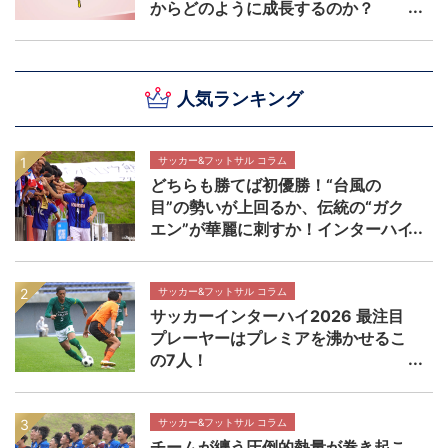
からどのように成長するのか？
人気ランキング
サッカー&フットサル コラム
どちらも勝てば初優勝！“台風の
目”の勢いが上回るか、伝統の“ガク
エン”が華麗に刺すか！インターハイ
決勝 近畿大学附属高校×静岡学園高
校マッチプレビュー
サッカー&フットサル コラム
サッカーインターハイ2026 最注目
プレーヤーはプレミアを沸かせるこ
の7人！
サッカー&フットサル コラム
チームが纏う圧倒的熱量が巻き起こ