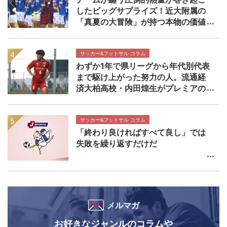
したビッグサプライズ！近大附属の
「真夏の大冒険」が持つ本物の価値
【インターハイ決勝 近畿大学附属高
校×静岡学園高校マッチレビュー】
サッカー&フットサル コラム
わずか1年で県リーグから年代別代表
まで駆け上がった努力の人。流通経
済大柏高校・内田煌生がプレミアの
舞台で輝きを放つ価値 高円宮杯プ
レミアリーグEAST流通経済大柏高校
×帝京長岡高校マッチレビュー
サッカー&フットサル コラム
「終わり良ければすべて良し」では
失敗を繰り返すだけだ
メルマガ
お好きなジャンルのコラムや