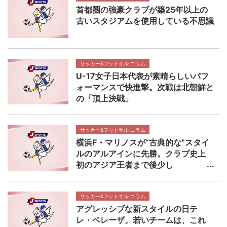
首都圏の強豪クラブが築25年以上の
古いスタジアムを使用している不思議
サッカー&フットサル コラム
U-17女子日本代表が素晴らしいパフ
ォーマンスで快進撃。次戦は北朝鮮と
の「頂上決戦」
サッカー&フットサル コラム
横浜F・マリノスが“古典的な”スタイ
ルのアルアインに先勝。クラブ史上
初のアジア王者まで後少し
サッカー&フットサル コラム
アグレッシブな新スタイルの日テ
レ・ベレーザ。若いチームは、これ