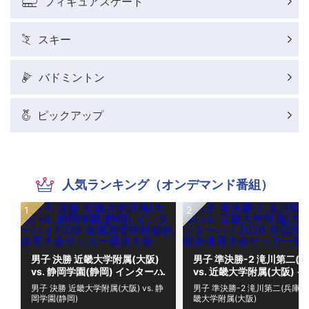
フィギュアスケート
スキー
バドミントン
ピックアップ
人気ランキング（オンデマンド番組）
男子 決勝 近畿大学附属(大阪)
男子 準決勝-2 滝川第二(兵
vs. 静岡学園(静岡) インターハ
vs. 近畿大学附属(大阪) 
イ2026 全国高等学校総合体
ーハイ2026 全国高等学校
男子 決勝 近畿大学附属(大阪) vs. 静
男子 準決勝-2 滝川第二(兵庫) vs
育大会サッカー競技大会
合体育大会サッカー競技大
岡学園(静岡)
畿大学附属(大阪)