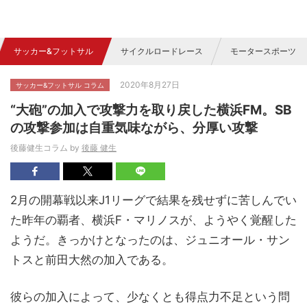
サッカー&フットサル
サイクルロードレース
モータースポーツ
2020年8月27日
サッカー&フットサル コラム
“大砲”の加入で攻撃力を取り戻した横浜FM。SB
の攻撃参加は自重気味ながら、分厚い攻撃
後藤健生コラム by
後藤 健生
2月の開幕戦以来J1リーグで結果を残せずに苦しんでい
た昨年の覇者、横浜F・マリノスが、ようやく覚醒した
ようだ。きっかけとなったのは、ジュニオール・サン
トスと前田大然の加入である。
彼らの加入によって、少なくとも得点力不足という問