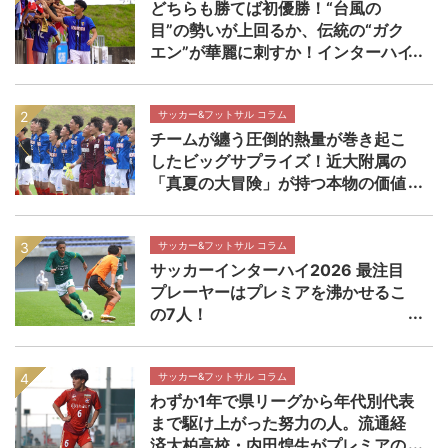
どちらも勝てば初優勝！“台風の
目”の勢いが上回るか、伝統の“ガク
エン”が華麗に刺すか！インターハイ
決勝 近畿大学附属高校×静岡学園高
校マッチプレビュー
サッカー&フットサル コラム
チームが纏う圧倒的熱量が巻き起こ
したビッグサプライズ！近大附属の
「真夏の大冒険」が持つ本物の価値
【インターハイ決勝 近畿大学附属高
校×静岡学園高校マッチレビュー】
サッカー&フットサル コラム
サッカーインターハイ2026 最注目
プレーヤーはプレミアを沸かせるこ
の7人！
サッカー&フットサル コラム
わずか1年で県リーグから年代別代表
まで駆け上がった努力の人。流通経
済大柏高校・内田煌生がプレミアの