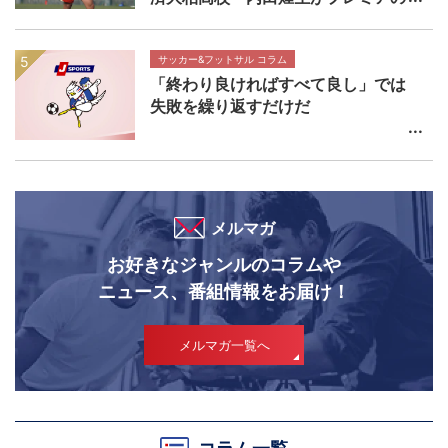
舞台で輝きを放つ価値 高円宮杯プ
レミアリーグEAST流通経済大柏高校
×帝京長岡高校マッチレビュー
サッカー&フットサル コラム
「終わり良ければすべて良し」では
失敗を繰り返すだけだ
メルマガ
お好きなジャンルのコラムや
ニュース、番組情報をお届け！
メルマガ一覧へ