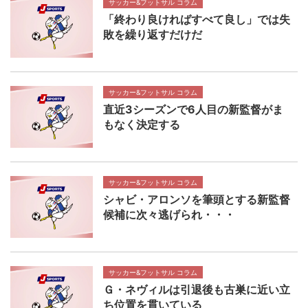
サッカー&フットサル コラム
「終わり良ければすべて良し」では失
敗を繰り返すだけだ
サッカー&フットサル コラム
直近3シーズンで6人目の新監督がま
もなく決定する
サッカー&フットサル コラム
シャビ・アロンソを筆頭とする新監督
候補に次々逃げられ・・・
サッカー&フットサル コラム
Ｇ・ネヴィルは引退後も古巣に近い立
ち位置を貫いている