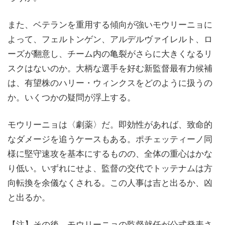
また、ベテランを重用する傾向が強いモウリーニョに
よって、フェルトンゲン、アルデルヴァイレルト、ロ
ーズが翻意し、チーム内の亀裂がさらに大きくなるリ
スクはないのか。大柄な選手を好む新監督最有力候補
は、有望株のハリー・ウィンクスをどのように扱うの
か。いくつかの疑問が浮上する。
モウリーニョは〈劇薬〉だ。即効性があれば、致命的
なダメージを追うケースもある。ポチェッティーノ同
様に堅守速攻を基本にするものの、全体の重心はかな
り低い。いずれにせよ、監督の交代でトッテナムは方
向転換を余儀なくされる。この人事は吉と出るか、凶
と出るか。
【注】その後、モウリーニョの監督就任が公式発表さ