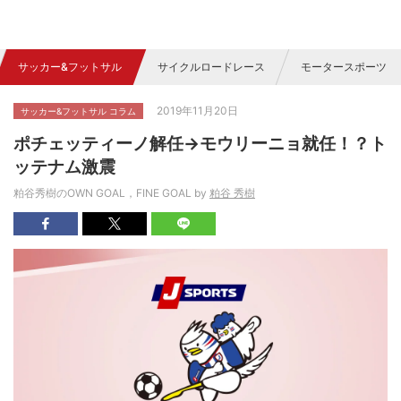
サッカー&フットサル
サイクルロードレース
モータースポーツ
2019年11月20日
サッカー&フットサル コラム
ポチェッティーノ解任→モウリーニョ就任！？ト
ッテナム激震
粕谷秀樹のOWN GOAL，FINE GOAL by
粕谷 秀樹