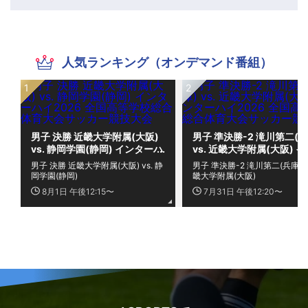
人気ランキング（オンデマンド番組）
男子 決勝 近畿大学附属(大阪)
男子 準決勝-2 滝川第二(兵
vs. 静岡学園(静岡) インターハ
vs. 近畿大学附属(大阪) 
イ2026 全国高等学校総合体
ーハイ2026 全国高等学校
男子 決勝 近畿大学附属(大阪) vs. 静
男子 準決勝-2 滝川第二(兵庫) vs
育大会サッカー競技大会
合体育大会サッカー競技大
岡学園(静岡)
畿大学附属(大阪)
8月1日 午後12:15〜
7月31日 午後12:20〜