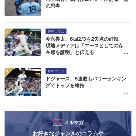
の思考
野球 コラム
今永昇太、6回2/3を2失点の好投。
現地メディアは「エースとしての存
在感を証明」と伝える
野球 コラム
ドジャース、5連敗もパワーランキン
グでトップを維持
メルマガ
お好きなジャンルのコラムや