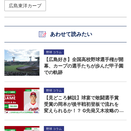
広島東洋カープ
あわせて読みたい
野球 コラム
【広島好き】全国高校野球選手権が開
幕、カープの選手たちが歩んだ甲子園
での軌跡
野球 コラム
【見どころ解説】球宴で敢闘選手賞
受賞の岡本が後半戦初登板で流れを
変えられるか！？ G先発又木攻略の
鍵は秋山ら左打者
野球 コラム