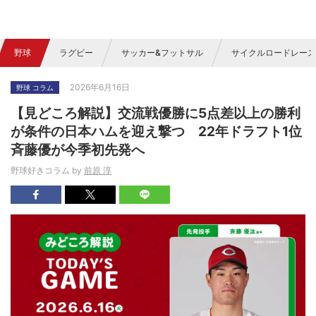
野球
ラグビー
サッカー&フットサル
サイクルロードレース
2026年6月16日
野球 コラム
【見どころ解説】交流戦優勝に5点差以上の勝利
が条件の日本ハムを迎え撃つ 22年ドラフト1位
斉藤優が今季初先発へ
野球好きコラム by
前原 淳