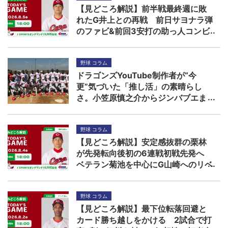
【見どころ解説】前半戦最終週に敗
れたG井上との再戦 前日サヨナラ弾
のファビ&前回3安打の助っ人コンビ
に先発森の援護期待
野球 コラム
ドラゴンズYouTube制作者が“今
更”気づいた「推し活」の素晴らし
さ。小笠原慎之介からジンバブエま
で
野球 コラム
【見どころ解説】安定感抜群の栗林
が先発転向後初の6連戦初戦先発へ
ベテラン菊池を中心にG山崎へのリベ
ンジを期す
野球 コラム
【見どころ解説】最下位転落回避と
カード勝ち越しをかける 2試合で打