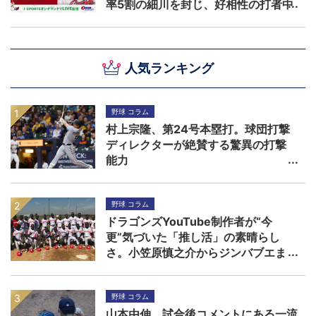
率5割の細川を封じ、好相性の打者中
心に柳を攻略できるか！？
人気ランキング
野球 コラム
村上宗隆、第24号本塁打。球団打撃
ディレクターが絶賛する驚異の打撃
能力
野球 コラム
ドラゴンズYouTube制作者が“今
更”気づいた「推し活」の素晴らし
さ。小笠原慎之介からジンバブエま
で
野球 コラム
山本由伸、試合後コメントにある一流