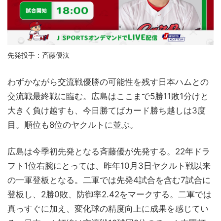
先発投手：斉藤優汰
わずかながら交流戦優勝の可能性を残す日本ハムとの
交流戦最終戦に臨む。広島はここまで5勝11敗1分けと
大きく負け越すも、今日勝てばカード勝ち越しは3度
目。順位も8位のヤクルトに並ぶ。
広島は今季初先発となる斉藤優が先発する。22年ドラ
フト1位右腕にとっては、昨年10月3日ヤクルト戦以来
の一軍登板となる。二軍では先発4試合を含む7試合に
登板し、2勝0敗、防御率2.42をマークする。二軍では
真っすぐに加え、変化球の精度向上に成果を感じてい