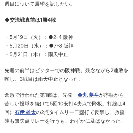
週目について展望を記したい。
◆交流戦直前は1勝4敗
・5月19日（火）：●2-4 阪神
・5月20日（水）：●7-8 阪神
・5月21日（木）：雨天中止
先週の前半はビジターでの阪神戦。残念ながら2連敗を
喫し、3戦目は雨天中止となった。
倉敷で行われた第1戦は、先発・
金丸 夢斗
が序盤から
苦しい投球を続けて5回10安打4失点で降板。打線は4
回に
石伊 雄太
の2点タイムリー二塁打で反撃し、救援
陣も無失点リレーを行うも、わずかに及ばなかった。