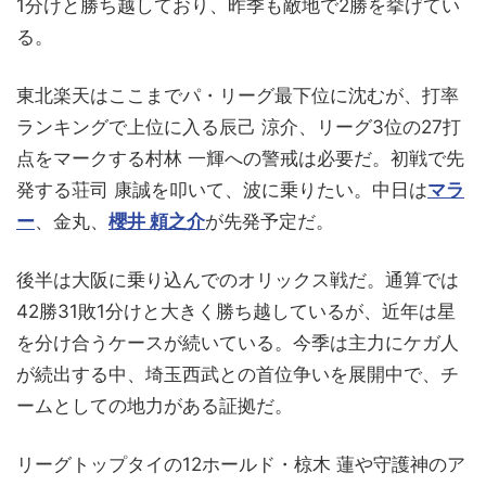
1分けと勝ち越しており、昨季も敵地で2勝を挙げてい
る。
東北楽天はここまでパ・リーグ最下位に沈むが、打率
ランキングで上位に入る辰己 涼介、リーグ3位の27打
点をマークする村林 一輝への警戒は必要だ。初戦で先
発する荘司 康誠を叩いて、波に乗りたい。中日は
マラ
ー
、金丸、
櫻井 頼之介
が先発予定だ。
後半は大阪に乗り込んでのオリックス戦だ。通算では
42勝31敗1分けと大きく勝ち越しているが、近年は星
を分け合うケースが続いている。今季は主力にケガ人
が続出する中、埼玉西武との首位争いを展開中で、チ
ームとしての地力がある証拠だ。
リーグトップタイの12ホールド・椋木 蓮や守護神のア