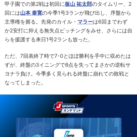
甲子園での第2戦は初回に
板山 祐太郎
のタイムリー、2
回には
山本 泰寛
の今季1号3ランが飛び出し、序盤から
主導権を握る。先発のカイル・
マラー
は6回までわず
か2安打に抑える無失点ピッチングをみせ、さらには自
らを援護する来日1号2ランも放った。
ただ、7回表終了時で7-0とほぼ勝利を手中に収めたは
ずが、終盤の3イニングで8点を失ってまさかの逆転サ
ヨナラ負け。今季多く見られる終盤に崩れての敗戦と
なってしまった。