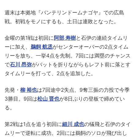
週末は本拠地『バンテリンドームナゴヤ』での広島
戦。初戦をモノにするも、土日は連敗となった。
金曜の第1戦は初回に
阿部 寿樹
と石伊の連続タイムリ
ーに加え、
鵜飼 航丞
がセンターオーバーの2点タイム
リーを放ち、一挙4点を先制。7回には満塁のチャンス
で
石川 昂弥
がバットを折りながらもレフト前に落とす
タイムリーを打って、2点を追加した。
先発・
柳 裕也
は7回途中2失点、9奪三振の力投で今季
3勝目。9回は
松山 晋也
が8日ぶりの登板で締めてい
る。
第2戦は1点を追う初回に
細川 成也
の犠飛と石伊のタイ
ムリーで逆転に成功。2回には鵜飼のソロが飛び出し