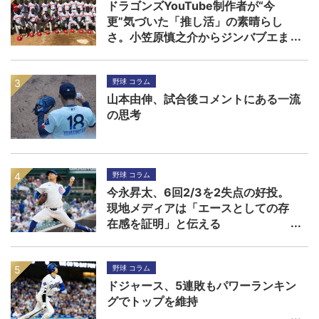
ドラゴンズYouTube制作者が“今
更”気づいた「推し活」の素晴らし
さ。小笠原慎之介からジンバブエま
で
野球 コラム
山本由伸、試合後コメントにある一流
の思考
野球 コラム
今永昇太、6回2/3を2失点の好投。
現地メディアは「エースとしての存
在感を証明」と伝える
野球 コラム
ドジャース、5連敗もパワーランキン
グでトップを維持