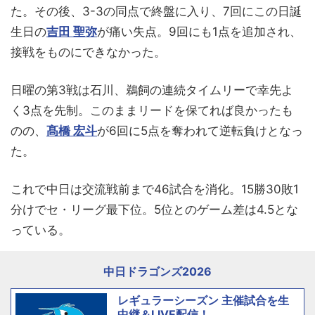
た。その後、3-3の同点で終盤に入り、7回にこの日誕
生日の
吉田 聖弥
が痛い失点。9回にも1点を追加され、
接戦をものにできなかった。
日曜の第3戦は石川、鵜飼の連続タイムリーで幸先よ
く3点を先制。このままリードを保てれば良かったも
のの、
髙橋 宏斗
が6回に5点を奪われて逆転負けとなっ
た。
これで中日は交流戦前まで46試合を消化。15勝30敗1
分けでセ・リーグ最下位。5位とのゲーム差は4.5とな
っている。
中日ドラゴンズ2026
レギュラーシーズン 主催試合を生
中継＆LIVE配信！