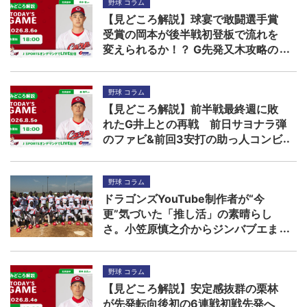
野球 コラム
【見どころ解説】球宴で敢闘選手賞
受賞の岡本が後半戦初登板で流れを
変えられるか！？ G先発又木攻略の
鍵は秋山ら左打者
野球 コラム
【見どころ解説】前半戦最終週に敗
れたG井上との再戦 前日サヨナラ弾
のファビ&前回3安打の助っ人コンビ
に先発森の援護期待
野球 コラム
ドラゴンズYouTube制作者が“今
更”気づいた「推し活」の素晴らし
さ。小笠原慎之介からジンバブエま
で
野球 コラム
【見どころ解説】安定感抜群の栗林
が先発転向後初の6連戦初戦先発へ