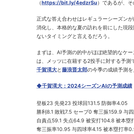
（
https://bit.ly/4edzrSu
）であるが、そ
正式な答え合わせはレギュラーシーズンが
消化し、本格的な夏の訪れを前にした現段
ないタイミングと言えるだろう。
まずは、AI予測の的中がほぼ絶望的なケ
は、メッツに在籍する2投手に対する予測
千賀滉大
と
藤浪晋太郎
の今季の成績予測を
◆千賀滉大：2024シーズンAIの予測成績
登板23 先発23 投球回131.5 防御率4.05
勝利8.1 敗戦7.5 セーブ0 奪三振159.9 与四
自責点59.1 失点64.9 被安打104.8 被本塁打
奪三振率10.95 与四球率4.15 被本塁打率0.