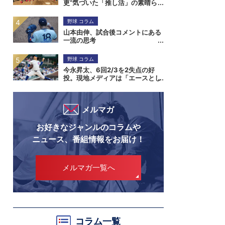
更”気づいた「推し活」の素晴ら
しさ。小笠原慎之介からジンバブ
エまで
野球 コラム
山本由伸、試合後コメントにある
一流の思考
野球 コラム
今永昇太、6回2/3を2失点の好
投。現地メディアは「エースとし
ての存在感を証明」と伝える
メルマガ
お好きなジャンルのコラムや
ニュース、番組情報をお届け！
メルマガ一覧へ
コラム一覧