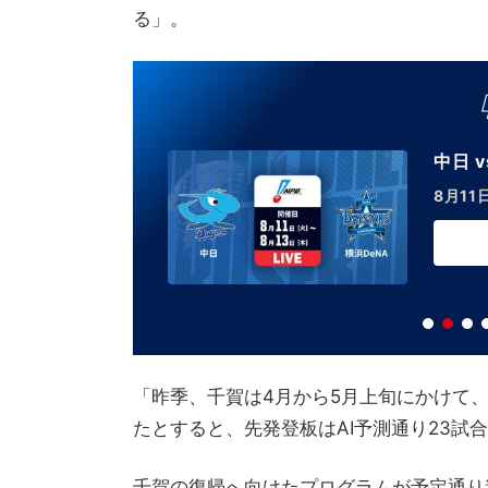
る」。
中日 v
8月11
「昨季、千賀は4月から5月上旬にかけて、
たとすると、先発登板はAI予測通り23試
千賀の復帰へ向けたプログラムが予定通り