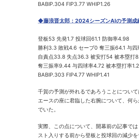
BABIP.304 FIP3.77 WHIP1.26
◆藤浪晋太郎：2024シーズンAIの予測成
登板53 先発1.7 投球回61.1 防御率4.98
勝利3.3 敗戦4.6 セーブ0 奪三振64.1 与四
自責点33.8 失点36.3 被安打54 被本塁打8
奪三振率9.44 与四球率4.72 被本塁打率1.2
BABIP.303 FIP4.77 WHIP1.41
千賀の予測が外れるであろうことについて
エースの座に君臨した右腕について、何ら
でいた。
実際、この点について、開幕前の記事では
スト入りする前から登板と投球回の減少を