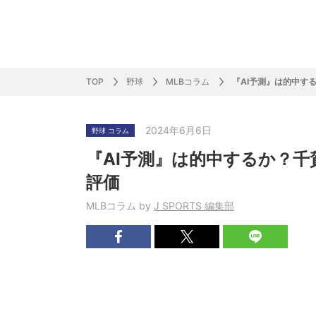
サッカー&
野球
ラグビー
ットサル
ピックアップ
スキー
バドミントン
バレーボール
サッカー&フットサル
ラグビー
野球
バスケットボール
モータースポーツ
フィギュアスケート
サイクルロードレース
TOP
野球
MLBコラム
『AI予測』は的中す
2024年6月6日
野球 コラム
J SPORTSニュース
バドミントン代表だより
SKI GRAPHIC present’sアルペンスキーコラ
町田樹のスポーツアカデミア
バスケットボールコラム
SVリーグコラム
SUPER GT
自転車雑談
サッカーニュース
村上晃一ラグビーコラム
MLBコラム
ウィンタ
バド×レポ
ブラボー
フィギュ
バスケッ
バレーボ
モーター
サイクル
粕谷秀樹のO
ラグビー
野球好き
『AI予測』は的中するか？
ム
困難突破トーク
フィギュアスケートーーク
Mr.フクイのものしり長者 de WRC !
ツールに恋して～珠玉のストーリー21選～
元川悦子コラム
be rugby ～ラグビーであれ～
MLB nation
スポーツ
スケオタデイ
裏しま物
しゅ～く
プレミア
ラグビー
日本人先
評価
Fリーグコラム
ラグビーのすゝめ
今週のプ
ラグビー
MLBコラム by
J SPORTS 編集部
柔×コラム
「青春の挑
てきた！2