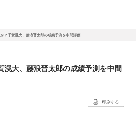
フ
サイクルロー
モータースポ
バスケットボ
フィギュアス
バレーボール
ドレース
ーツ
ール
ケート
るか？千賀滉大、藤浪晋太郎の成績予測を中間評価
ースポーツコラム
！！モーグル
アスケートレポート
トボールレポート
ールコラム
スポーツコラム
ロードレースレポート
WN GOAL，FINE GOAL
レポート
コラム
クライミングコラム
鳥人たちの賛歌 W杯スキージャンプ
小塚崇彦のフィギュアスケートラボ
ウインターカップコラム
まるっとアンサー
F1コラム
ツール・ド・フランス
粕谷秀樹のFoot！20周年ヒストリ
楕円球のある光景
MLBを観に行こう！
千賀滉大、藤浪晋太郎の成績予測を中間
レポート
ズ J SPORTS出張所
語
り～むら
リーグコラム
ニュース
発投手プレビュー
J SPORTSプロデューサーコラム
木戸先生直伝！今からでも間に合う
SUPER GT あの瞬間
輪生相談
土屋雅史コラム
ラグビーW杯2023出場国紹介
ンス観戦講座
レミアムゴール
愛好日記
戦者」4年に1度のシーズンがやっ
017-2018ウインタースポーツ編
印刷する