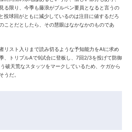
見る限り、今季も藤浪がブルペン要員となると言うの
板と投球回がともに減少しているのは注目に値するだろ
のことだとしたら、その慧眼はなかなかのものであ
者リスト入りまで読み切るような予知能力をAIに求め
、トリプルAで9試合に登板し、7回2/3を投げて防御
.13という破天荒なスタッツをマークしているため、ケガから
そうだ。