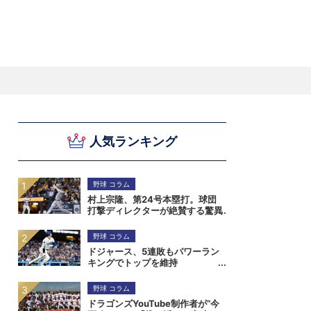
スキー
バドミントン
ピックアップ
人気ランキング
ー
ハンドボールコラム
WE ARE SNOW JAPAN ～若きアルペンスキ
フィギュア通信
B.LEAGUEコラム
今日も今日とてプッシュ＆ルーズ
サイクルNEWS
後藤健生コラム
元トップリーガーの今
Do ya love Baseball?
ー日本代表の素顔～
アイスダ
それぞれの4年間 ～冬の一瞬に縣ける女性ア
小暮卓史が小暮卓史について語る小暮卓史の
木村浩嗣コラム
“最強ラガーマン”列伝 ～ラグビーW杯2023～
スリートの肖像～
ための小暮卓史
野球 コラム
村上宗隆、第24号本塁打。球団
打撃ディレクターが絶賛する驚異
の打撃能力
野球 コラム
ドジャース、5連敗もパワーラン
キングでトップを維持
野球 コラム
ドラゴンズYouTube制作者が“今