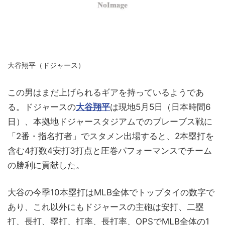
大谷翔平（ドジャース）
この男はまだ上げられるギアを持っているようであ
る。ドジャースの
大谷翔平
は現地5月5日（日本時間6
日）、本拠地ドジャースタジアムでのブレーブス戦に
「2番・指名打者」でスタメン出場すると、2本塁打を
含む4打数4安打3打点と圧巻パフォーマンスでチーム
の勝利に貢献した。
大谷の今季10本塁打はMLB全体でトップタイの数字で
あり、これ以外にもドジャースの主砲は安打、二塁
打、長打、塁打、打率、長打率、OPSでMLB全体の1