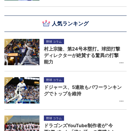
人気ランキング
野球 コラム
村上宗隆、第24号本塁打。球団打撃
ディレクターが絶賛する驚異の打撃
能力
野球 コラム
ドジャース、5連敗もパワーランキン
グでトップを維持
野球 コラム
ドラゴンズYouTube制作者が“今