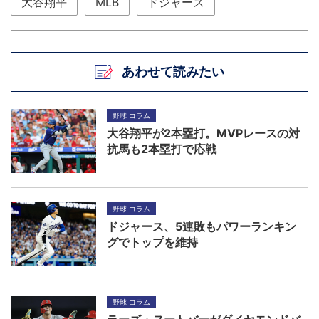
大谷翔平
MLB
ドジャース
あわせて読みたい
野球 コラム
大谷翔平が2本塁打。MVPレースの対
抗馬も2本塁打で応戦
野球 コラム
ドジャース、5連敗もパワーランキン
グでトップを維持
野球 コラム