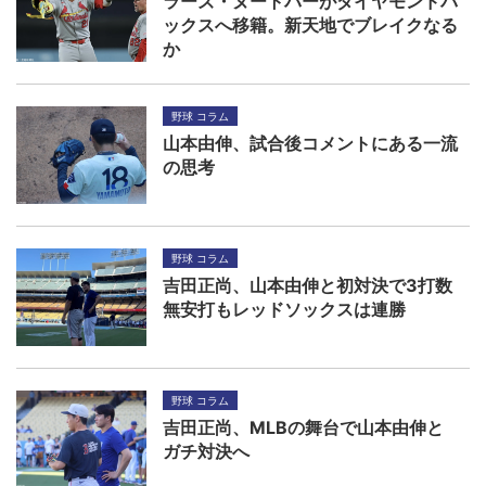
ラーズ・ヌートバーがダイヤモンドバ
ックスへ移籍。新天地でブレイクなる
か
野球 コラム
山本由伸、試合後コメントにある一流
の思考
野球 コラム
吉田正尚、山本由伸と初対決で3打数
無安打もレッドソックスは連勝
野球 コラム
吉田正尚、MLBの舞台で山本由伸と
ガチ対決へ