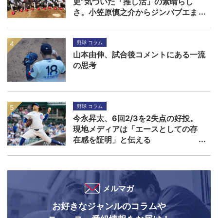
更”気づいた「推し活」の素晴らし
さ。小笠原慎之介からジンバブエま
で
野球 コラム
山本由伸、試合後コメントにある一流
の思考
野球 コラム
今永昇太、6回2/3を2失点の好投。
現地メディアは「エースとしての存
在感を証明」と伝える
メルマガ
お好きなジャンルのコラムや