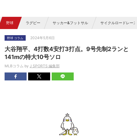
野球
ラグビー
サッカー&フットサル
サイクルロードレース
2024年5月6日
野球 コラム
大谷翔平、4打数4安打3打点。9号先制2ランと
141mの特大10号ソロ
MLBコラム by
J SPORTS 編集部