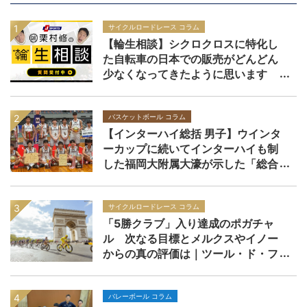
サイクルロードレース コラム
【輪生相談】シクロクロスに特化し
た自転車の日本での販売がどんどん
少なくなってきたように思います
バスケットボール コラム
【インターハイ総括 男子】ウインタ
ーカップに続いてインターハイも制
した福岡大附属大濠が示した「総合
力」の価値
サイクルロードレース コラム
「5勝クラブ」入り達成のポガチャ
ル 次なる目標とメルクスやイノー
からの真の評価は｜ツール・ド・フ
ランス2026
バレーボール コラム