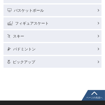
バスケットボール
J SPORTSニュース
フィギュアスケート
ウィンタースポーツコラム
スキー
SUPER GT
バドミントン
バドミントン代表だより
ピックアップ
粕谷秀樹のFoot！20周年ヒストリー
ウインターカップコラム
クライミングコラム
ページの先頭へ