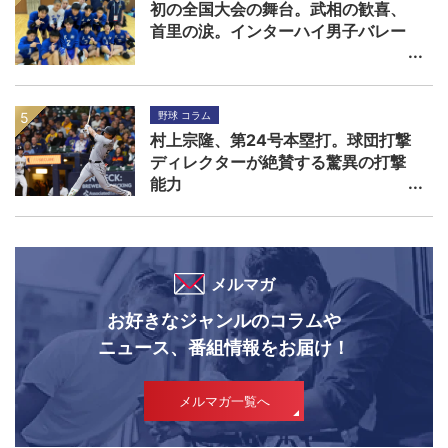
初の全国大会の舞台。武相の歓喜、
首里の涙。インターハイ男子バレー
野球 コラム
村上宗隆、第24号本塁打。球団打撃
ディレクターが絶賛する驚異の打撃
能力
メルマガ
お好きなジャンルのコラムや
ニュース、番組情報をお届け！
メルマガ一覧へ