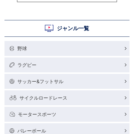
粕谷秀樹のOWN GOAL，FINE GOAL
村上晃一ラグビーコラム
ジャンル一覧
MLBコラム
野球
ラグビーレポート
ラグビー
野球好きコラム
サッカー&フットサル
サイクルロードレース
サイクルロードレースレポート
モータースポーツ
フィギュアスケートレポート
バレーボール
バスケットボールレポート