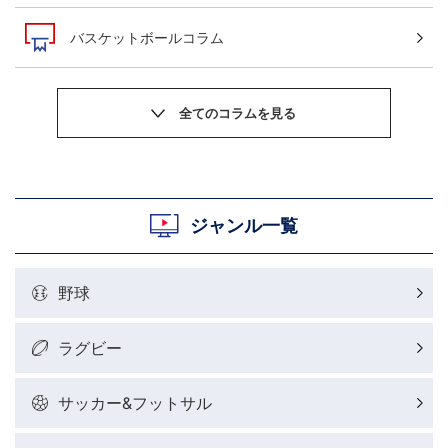
バスケットボールコラム
サッカーニュース
粕谷秀樹のOWN GOAL，FINE GOAL
村上晃一ラグビーコラム
ジャンル一覧
MLBコラム
野球
ラグビーレポート
ラグビー
野球好きコラム
サッカー&フットサル