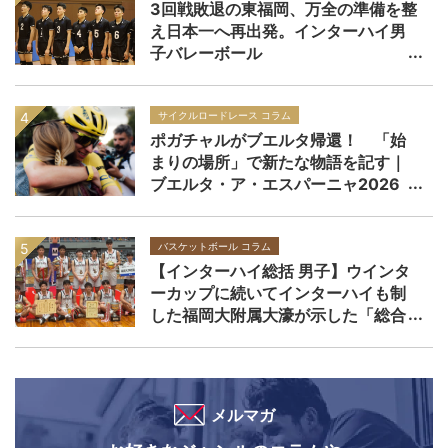
3回戦敗退の東福岡、万全の準備を整
え日本一へ再出発。インターハイ男
子バレーボール
サイクルロードレース コラム
ポガチャルがブエルタ帰還！ 「始
まりの場所」で新たな物語を記す｜
ブエルタ・ア・エスパーニャ2026
バスケットボール コラム
【インターハイ総括 男子】ウインタ
ーカップに続いてインターハイも制
した福岡大附属大濠が示した「総合
力」の価値
メルマガ