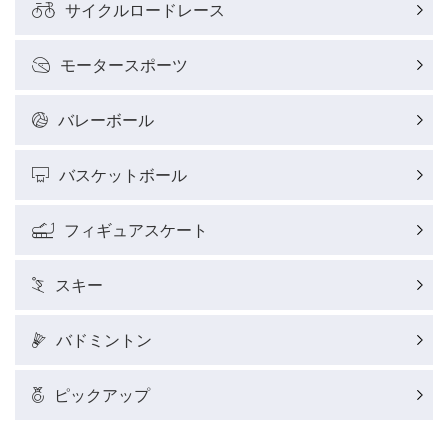
サイクルロードレース
サイクルロードレースレポート
モータースポーツ
フィギュアスケートレポート
バレーボール
バスケットボールレポート
バスケットボール
J SPORTSニュース
フィギュアスケート
ウィンタースポーツコラム
スキー
SUPER GT
バドミントン
バドミントン代表だより
ピックアップ
粕谷秀樹のFoot！20周年ヒストリー