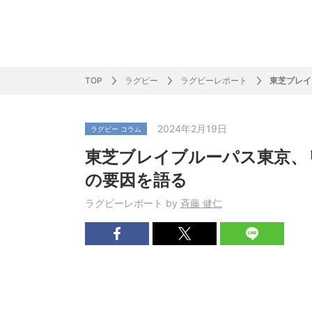
サッカー&
野球
ラグビー
ットサル
ピックアップ
スキー
バドミントン
バレーボール
サッカー&フットサル
ラグビー
野球
バスケットボール
モータースポーツ
フィギュアスケート
サイクルロードレース
TOP
ラグビー
ラグビーレポート
東芝ブレイ
2024年2月19日
ラグビー コラム
J SPORTSニュース
バドミントン代表だより
SKI GRAPHIC present’sアルペンスキーコラ
町田樹のスポーツアカデミア
バスケットボールコラム
SVリーグコラム
SUPER GT
自転車雑談
サッカーニュース
村上晃一ラグビーコラム
MLBコラム
ウィンタ
バド×レポ
ブラボー
フィギュ
バスケッ
バレーボ
モーター
サイクル
粕谷秀樹のO
ラグビー
野球好き
東芝ブレイブルーパス東京、リ
ム
困難突破トーク
フィギュアスケートーーク
Mr.フクイのものしり長者 de WRC !
ツールに恋して～珠玉のストーリー21選～
元川悦子コラム
be rugby ～ラグビーであれ～
MLB nation
スポーツ
スケオタデイ
裏しま物
しゅ～く
プレミア
ラグビー
日本人先
の要因を語る
Fリーグコラム
ラグビーのすゝめ
今週のプ
ラグビー
ラグビーレポート by
斉藤 健仁
柔×コラム
「青春の挑
てきた！2