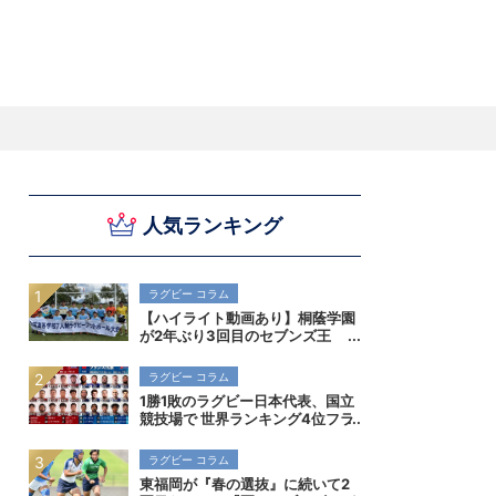
スキー
バドミントン
ピックアップ
人気ランキング
ー
ハンドボールコラム
WE ARE SNOW JAPAN ～若きアルペンスキ
フィギュア通信
B.LEAGUEコラム
今日も今日とてプッシュ＆ルーズ
サイクルNEWS
後藤健生コラム
元トップリーガーの今
Do ya love Baseball?
ー日本代表の素顔～
アイスダ
それぞれの4年間 ～冬の一瞬に縣ける女性ア
小暮卓史が小暮卓史について語る小暮卓史の
木村浩嗣コラム
“最強ラガーマン”列伝 ～ラグビーW杯2023～
スリートの肖像～
ための小暮卓史
ラグビー コラム
【ハイライト動画あり】桐蔭学園
が2年ぶり3回目のセブンズ王
者！決勝初進出の早稲田実業も健
闘。全国高校7人制ラグビー大会
ラグビー コラム
1勝1敗のラグビー日本代表、国立
競技場で 世界ランキング4位フラ
ンス代表を迎え撃つ
ラグビー コラム
東福岡が『春の選抜』に続いて2