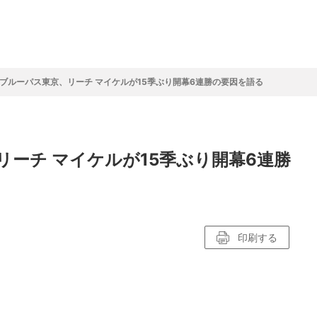
フ
サイクルロー
モータースポ
バスケットボ
フィギュアス
バレーボール
ドレース
ーツ
ール
ケート
ブルーパス東京、リーチ マイケルが15季ぶり開幕6連勝の要因を語る
ースポーツコラム
！！モーグル
アスケートレポート
トボールレポート
ールコラム
スポーツコラム
ロードレースレポート
WN GOAL，FINE GOAL
レポート
コラム
クライミングコラム
鳥人たちの賛歌 W杯スキージャンプ
小塚崇彦のフィギュアスケートラボ
ウインターカップコラム
まるっとアンサー
F1コラム
ツール・ド・フランス
粕谷秀樹のFoot！20周年ヒストリ
楕円球のある光景
MLBを観に行こう！
ーチ マイケルが15季ぶり開幕6連勝
レポート
ズ J SPORTS出張所
語
り～むら
リーグコラム
ニュース
発投手プレビュー
J SPORTSプロデューサーコラム
木戸先生直伝！今からでも間に合う
SUPER GT あの瞬間
輪生相談
土屋雅史コラム
ラグビーW杯2023出場国紹介
ンス観戦講座
レミアムゴール
愛好日記
戦者」4年に1度のシーズンがやっ
017-2018ウインタースポーツ編
印刷する