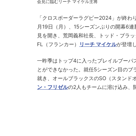
会見に臨むリーチ マイケル主将
「クロスボーダーラグビー2024」が終わ
月19日（月）、15シーズンぶりの開幕6
見を開き、荒岡義和社長、トッド・ブラッ
FL（フランカー）
リーチ マイケル
が登壇
一昨季はトップ4に入ったブレイルブーパ
とができなかった。就任5シーズン目のブ
就き、オールブラックスのSO（スタンド
ン・フリゼル
の2人もチームに溶け込み、