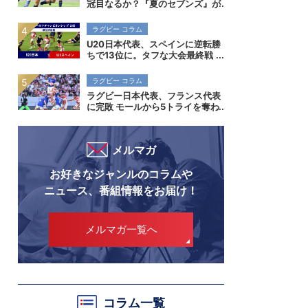
冠目なるか？『夏のセブンズ』が
菅平で開催。全国高校7人制ラグ
ビー大会
ラグビー コラム
U20日本代表、スペインに逆転勝
ちで13位に。タフな大会最終戦
で勝ち切り、成長を示す。
ラグビー コラム
ラグビー日本代表、フランス代表
に完敗 モールから5トライを奪わ
れ、空中戦でも差を見せつけられ
る
メルマガ
お好きなジャンルのコラムや
ニュース、番組情報をお届け！
メルマガ一覧へ
コラム一覧