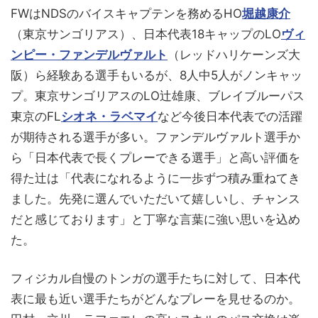
FWはNDSのバイスキャプテンを務めるHO
堀越康介
（東京サンゴリアス）、日本代表18キャップのLO
ヴィ
ンピー・ファンデルヴァルト
（レッドハリケーンズ大
阪）ら経験ある選手もいるが、8人中5人がノンキャッ
プ。東京サンゴリアスのLO辻雄康、ブレイブルーパス
東京のFL
シオネ・ラベマイ
など今後日本代表での活躍
が期待される選手が多い。ファンデルヴァルト選手か
ら「日本代表で長くプレーできる選手」と高い評価を
得た辻は「代表になれるように一歩ずつ積み重ねてき
ました。先発に選んでいただいて嬉しいし、チャンス
だと感じております」と丁寧な言葉に強い思いを込め
た。
フィジカル自慢のトンガの選手たちに対して、日本代
表に最も近い選手たちがどんなプレーを見せるのか。