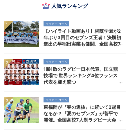
人気ランキング
ラグビー コラム
【ハイライト動画あり】桐蔭学園が2
年ぶり3回目のセブンズ王者！決勝初
進出の早稲田実業も健闘。全国高校7
人制ラグビー大会
ラグビー コラム
1勝1敗のラグビー日本代表、国立競
技場で 世界ランキング4位フランス
代表を迎え撃つ
ラグビー コラム
東福岡が『春の選抜』に続いて2冠目
なるか？『夏のセブンズ』が菅平で
開催。全国高校7人制ラグビー大会