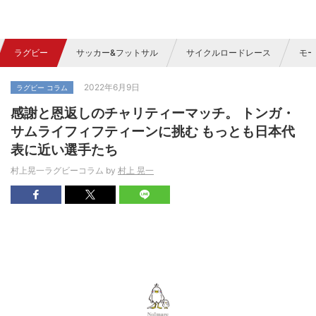
ラグビー
サッカー&フットサル
サイクルロードレース
モー
2022年6月9日
ラグビー コラム
感謝と恩返しのチャリティーマッチ。 トンガ・
サムライフィフティーンに挑む もっとも日本代
表に近い選手たち
村上晃一ラグビーコラム by
村上 晃一