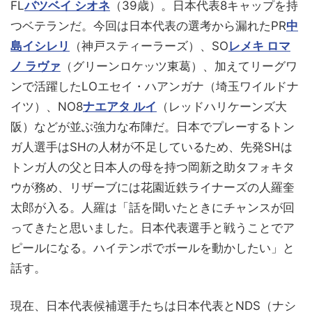
FL
バツベイ シオネ
（39歳）。日本代表8キャップを持
つベテランだ。今回は日本代表の選考から漏れたPR
中
島イシレリ
（神戸スティーラーズ）、SO
レメキ ロマ
ノ ラヴァ
（グリーンロケッツ東葛）、加えてリーグワ
ンで活躍したLOエセイ・ハアンガナ（埼玉ワイルドナ
イツ）、NO8
ナエアタ ルイ
（レッドハリケーンズ大
阪）などが並ぶ強力な布陣だ。日本でプレーするトン
ガ人選手はSHの人材が不足しているため、先発SHは
トンガ人の父と日本人の母を持つ岡新之助タフォキタ
ウが務め、リザーブには花園近鉄ライナーズの人羅奎
太郎が入る。人羅は「話を聞いたときにチャンスが回
ってきたと思いました。日本代表選手と戦うことでア
ピールになる。ハイテンポでボールを動かしたい」と
話す。
現在、日本代表候補選手たちは日本代表とNDS（ナシ