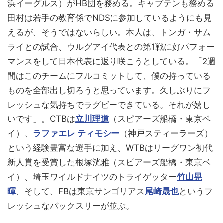
浜イーグルス）がHB団を務める。キャプテンも務める
田村は若手の教育係でNDSに参加しているようにも見
えるが、そうではないらしい。本人は、トンガ・サム
ライとの試合、ウルグアイ代表との第1戦に好パフォー
マンスをして日本代表に返り咲こうとしている。「2週
間はこのチームにフルコミットして、僕の持っている
ものを全部出し切ろうと思っています。久しぶりにフ
レッシュな気持ちでラグビーできている。それが嬉し
いです」。CTBは
立川理道
（スピアーズ船橋・東京ベ
イ）、
ラファエレ ティモシー
（神戸スティーラーズ）
という経験豊富な選手に加え、WTBはリーグワン初代
新人賞を受賞した根塚洸雅（スピアーズ船橋・東京ベ
イ）、埼玉ワイルドナイツのトライゲッター
竹山晃
暉
、そして、FBは東京サンゴリアス
尾崎晟也
というフ
レッシュなバックスリーが並ぶ。