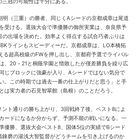
の三冠の可能性は十分にある。
朝明（三重）の勝者、同じくAシードの京都成章は尾道
を受ける。選抜大会で準優勝の御所実業は、奈良県予
回目の出場を決めた。効率よく得点する試合巧者ぶりは
らBKラインもスピーディーだ。京都成章は、LO本橋拓
抱える超高校級のFWを押し出し、京都府予選でライバル
は、20－21と桐蔭学園と惜敗したが僅差勝負を繰り広
同じブロックに強豪が入り、Aシードではない気分で
い。この時期では過去一番の仕上がりだと思う」と手
とは実力者の石見智翠館（島根）のことだろう。
メント通りの勝ち上がり、3回戦終了後、ベスト8によ
カードになるか分からず、予測不能の戦いになる。一
準優勝、選抜大会ベスト8、国体5位の実績でBシード
戦錬磨の湯浅大智監督がどうチームを引き上げるのか