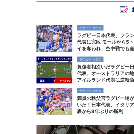
ラグビー コラム
ラグビー日本代表、フラ
代表に完敗 モールから5
イを奪われ、空中戦でも
見せつけられる
ラグビー コラム
負傷者相次いだラグビー
代表、オーストラリアの
アイルランド代表に逆転
ラグビー コラム
満員の秩父宮ラグビー場
いた！日本代表、イタリ
表から8年ぶりの勝利