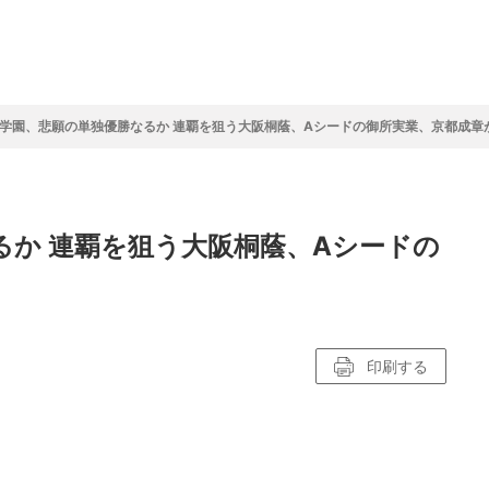
フ
サイクルロー
モータースポ
バスケットボ
フィギュアス
バレーボール
ドレース
ーツ
ール
ケート
学園、悲願の単独優勝なるか 連覇を狙う大阪桐蔭、Aシードの御所実業、京都成章
ースポーツコラム
！！モーグル
アスケートレポート
トボールレポート
ールコラム
スポーツコラム
ロードレースレポート
WN GOAL，FINE GOAL
レポート
コラム
クライミングコラム
鳥人たちの賛歌 W杯スキージャンプ
小塚崇彦のフィギュアスケートラボ
ウインターカップコラム
まるっとアンサー
F1コラム
ツール・ド・フランス
粕谷秀樹のFoot！20周年ヒストリ
楕円球のある光景
MLBを観に行こう！
るか 連覇を狙う大阪桐蔭、Aシードの
レポート
ズ J SPORTS出張所
語
り～むら
リーグコラム
ニュース
発投手プレビュー
J SPORTSプロデューサーコラム
木戸先生直伝！今からでも間に合う
SUPER GT あの瞬間
輪生相談
土屋雅史コラム
ラグビーW杯2023出場国紹介
ンス観戦講座
レミアムゴール
愛好日記
戦者」4年に1度のシーズンがやっ
017-2018ウインタースポーツ編
印刷する