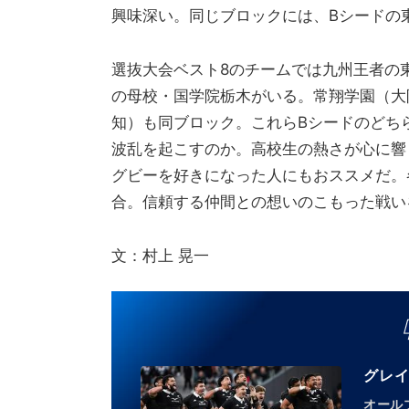
興味深い。同じブロックには、Bシードの
選抜大会ベスト8のチームでは九州王者の
の母校・国学院栃木がいる。常翔学園（大
知）も同ブロック。これらBシードのどち
波乱を起こすのか。高校生の熱さが心に響
グビーを好きになった人にもおススメだ。
合。信頼する仲間との想いのこもった戦い
文：村上 晃一
グレ
オール