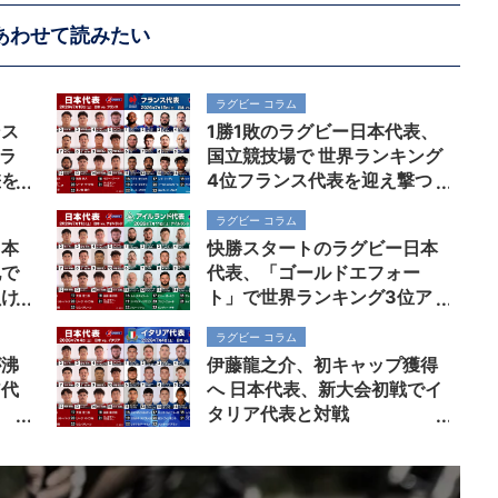
あわせて読みたい
ラグビー コラム
ンス
1勝1敗のラグビー日本代表、
トラ
国立競技場で 世界ランキング
差を
4位フランス代表を迎え撃つ
ラグビー コラム
日本
快勝スタートのラグビー日本
地で
代表、「ゴールドエフォー
負け
ト」で世界ランキング3位ア
イルランド代表撃破へ
ラグビー コラム
が沸
伊藤龍之介、初キャップ獲得
ア代
へ 日本代表、新大会初戦でイ
タリア代表と対戦