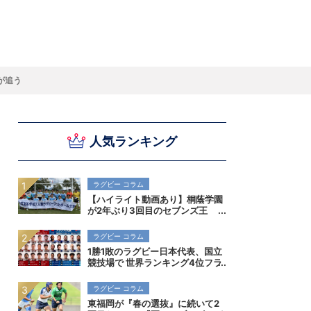
スキー
バドミントン
ピックアップ
が追う
人気ランキング
ー
ハンドボールコラム
WE ARE SNOW JAPAN ～若きアルペンスキ
フィギュア通信
B.LEAGUEコラム
今日も今日とてプッシュ＆ルーズ
サイクルNEWS
後藤健生コラム
元トップリーガーの今
Do ya love Baseball?
ー日本代表の素顔～
アイスダ
それぞれの4年間 ～冬の一瞬に縣ける女性ア
小暮卓史が小暮卓史について語る小暮卓史の
木村浩嗣コラム
“最強ラガーマン”列伝 ～ラグビーW杯2023～
スリートの肖像～
ための小暮卓史
ラグビー コラム
【ハイライト動画あり】桐蔭学園
が2年ぶり3回目のセブンズ王
者！決勝初進出の早稲田実業も健
闘。全国高校7人制ラグビー大会
ラグビー コラム
1勝1敗のラグビー日本代表、国立
競技場で 世界ランキング4位フラ
ンス代表を迎え撃つ
ラグビー コラム
東福岡が『春の選抜』に続いて2