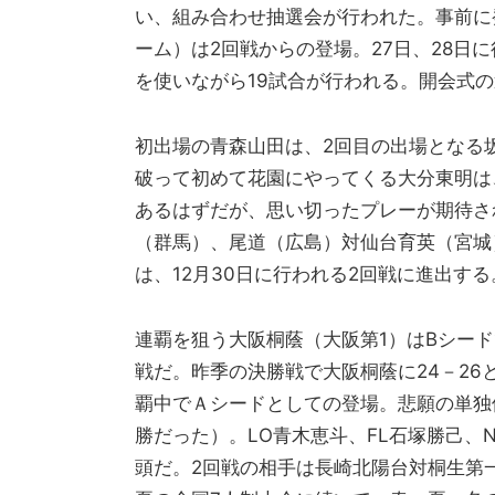
い、組み合わせ抽選会が行われた。事前に発
ーム）は2回戦からの登場。27日、28日
を使いながら19試合が行われる。開会式
初出場の青森山田は、2回目の出場となる
破って初めて花園にやってくる大分東明は
あるはずだが、思い切ったプレーが期待さ
（群馬）、尾道（広島）対仙台育英（宮城
は、12月30日に行われる2回戦に進出する
連覇を狙う大阪桐蔭（大阪第1）はBシー
戦だ。昨季の決勝戦で大阪桐蔭に24－26
覇中でＡシードとしての登場。悲願の単独
勝だった）。LO青木恵斗、FL石塚勝己、
頭だ。2回戦の相手は長崎北陽台対桐生第