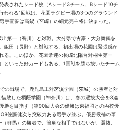
表されたシード校（Aシード3チーム、Bシード10チ
に行われる1回戦は、花園ラグビー場の3つのグラウンド
の選手宣誓は高鍋（宮崎）の細元亮主将に決まった。
坂出第一（香川）と対戦。大分県で古豪・大分舞鶴を
、飯田（長野）と対戦する。初出場の花園は緊張感が
れる。このほか、花園常連の長崎北陽台対桐生第一
）といった好カードもある。1回戦を勝ち抜いたチーム
。
ドでの出場で、鹿児島工対茗溪学園（茨城）の勝者と対
と惜敗した桐蔭学園（神奈川）は、春の選抜大会を3連
優勝を目指す（第90回大会の優勝は東福岡との両校優
NO8佐藤健次ら突破力ある選手が並ぶ。優勝候補の筆
一（群馬）の勝者で、簡単な相手ではないが、選抜、