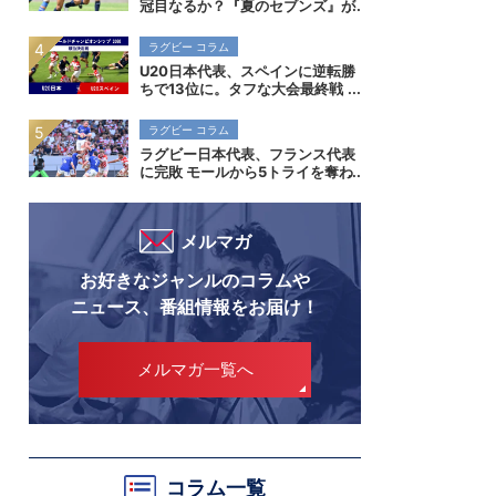
冠目なるか？『夏のセブンズ』が
菅平で開催。全国高校7人制ラグ
ビー大会
ラグビー コラム
U20日本代表、スペインに逆転勝
ちで13位に。タフな大会最終戦
で勝ち切り、成長を示す。
ラグビー コラム
ラグビー日本代表、フランス代表
に完敗 モールから5トライを奪わ
れ、空中戦でも差を見せつけられ
る
メルマガ
お好きなジャンルのコラムや
ニュース、番組情報をお届け！
メルマガ一覧へ
コラム一覧