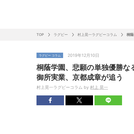
サッカー&
野球
ラグビー
ットサル
ピックアップ
スキー
バドミントン
バレーボール
サッカー&フットサル
ラグビー
野球
バスケットボール
モータースポーツ
フィギュアスケート
サイクルロードレース
TOP
ラグビー
村上晃一ラグビーコラム
桐蔭
2019年12月10日
ラグビー コラム
J SPORTSニュース
バドミントン代表だより
SKI GRAPHIC present’sアルペンスキーコラ
町田樹のスポーツアカデミア
バスケットボールコラム
SVリーグコラム
SUPER GT
自転車雑談
サッカーニュース
村上晃一ラグビーコラム
MLBコラム
ウィンタ
バド×レポ
ブラボー
フィギュ
バスケッ
バレーボ
モーター
サイクル
粕谷秀樹のO
ラグビー
野球好き
桐蔭学園、悲願の単独優勝な
ム
困難突破トーク
フィギュアスケートーーク
Mr.フクイのものしり長者 de WRC !
ツールに恋して～珠玉のストーリー21選～
元川悦子コラム
be rugby ～ラグビーであれ～
MLB nation
スポーツ
スケオタデイ
裏しま物
しゅ～く
プレミア
ラグビー
日本人先
御所実業、京都成章が追う
Fリーグコラム
ラグビーのすゝめ
今週のプ
ラグビー
村上晃一ラグビーコラム by
村上 晃一
柔×コラム
「青春の挑
てきた！2