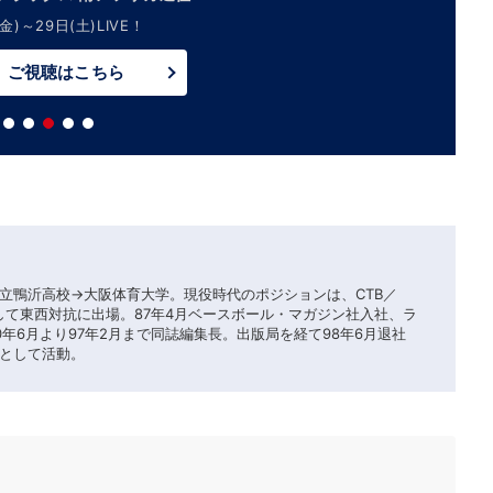
金)～29日(土)LIVE！
ご視聴はこちら
立鴨沂高校→大阪体育大学。現役時代のポジションは、CTB／
して東西対抗に出場。87年4月ベースボール・マガジン社入社、ラ
年6月より97年2月まで同誌編集長。出版局を経て98年6月退社
として活動。