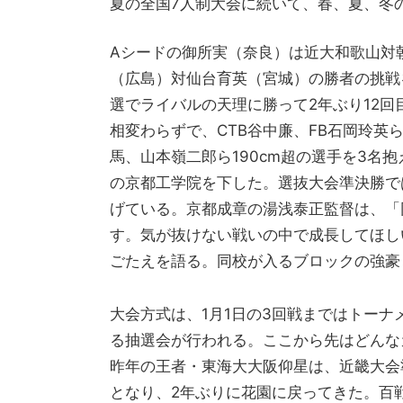
夏の全国7人制大会に続いて、春、夏、冬
Aシードの御所実（奈良）は近大和歌山対
（広島）対仙台育英（宮城）の勝者の挑戦
選でライバルの天理に勝って2年ぶり12
相変わらずで、CTB谷中廉、FB石岡玲英
馬、山本嶺二郎ら190cm超の選手を3名
の京都工学院を下した。選抜大会準決勝で
げている。京都成章の湯浅泰正監督は、「
す。気が抜けない戦いの中で成長してほし
ごたえを語る。同校が入るブロックの強豪
大会方式は、1月1日の3回戦まではトーナ
る抽選会が行われる。ここから先はどんな
昨年の王者・東海大大阪仰星は、近畿大会
となり、2年ぶりに花園に戻ってきた。百