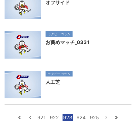
オフサイド
ラグビー コラム
お薦めマッチ_0331
ラグビー コラム
人工芝
最初へ
前へ
921
922
923
924
925
次へ
最後