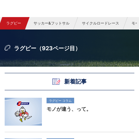
ラグビー
サッカー&フットサル
サイクルロードレース
モー
ラグビー（923ページ目）
新着記事
ラグビー コラム
モノが違う、って。