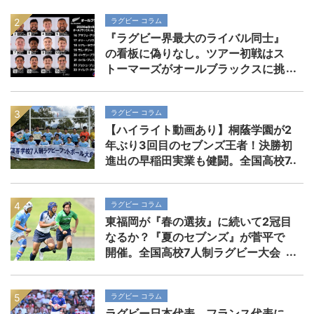
ラグビー コラム
『ラグビー界最大のライバル同士』
の看板に偽りなし。ツアー初戦はス
トーマーズがオールブラックスに挑
む。歴史を刻めるか
ラグビー コラム
【ハイライト動画あり】桐蔭学園が2
年ぶり3回目のセブンズ王者！決勝初
進出の早稲田実業も健闘。全国高校7
人制ラグビー大会
ラグビー コラム
東福岡が『春の選抜』に続いて2冠目
なるか？『夏のセブンズ』が菅平で
開催。全国高校7人制ラグビー大会
ラグビー コラム
ラグビー日本代表、フランス代表に