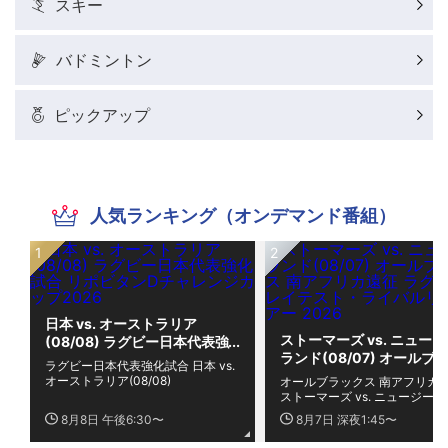
スキー
バドミントン
ピックアップ
人気ランキング（オンデマンド番組）
日本 vs. オーストラリア
ストーマーズ vs. ニュー
(08/08) ラグビー日本代表強
ランド(08/07) オールブ
化試合 リポビタンDチャレン
ラグビー日本代表強化試合 日本 vs.
クス 南アフリカ遠征 ラグ
ジカップ2026
オーストラリア(08/08)
オールブラックス 南アフリカ
グレイテスト・ライバルリ
ストーマーズ vs. ニュージー
ー・ツアー 2026
(08/07)
8月8日 午後6:30〜
8月7日 深夜1:45〜