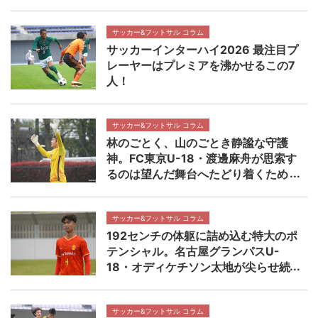
決勝 近畿大学附属高校×静岡学園高
校マッチプレビュー
サッカー&フットサル コラム
サッカーインターハイ2026 最注目プ
レーヤーはプレミアを沸かせるこの7
人！
サッカー&フットサル コラム
林のごとく、山のごとき静謐な守護
神。FC東京U-18・渡邊麻舟が思索す
るのは望んだ舞台へたどり着くため
の着実なステップ 【NEXT TEENS
FILE.】
サッカー&フットサル コラム
192センチの体躯に詰め込む特大のポ
テンシャル。名古屋グランパスU-
18・オディケチソン太地が尖らせ続
ける自分の武器 【NEXT TEENS
FILE.】
サッカー&フットサル コラム