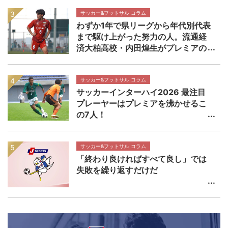
校マッチプレビュー
サッカー&フットサル コラム
わずか1年で県リーグから年代別代表
まで駆け上がった努力の人。流通経
済大柏高校・内田煌生がプレミアの
舞台で輝きを放つ価値 高円宮杯プ
レミアリーグEAST流通経済大柏高校
×帝京長岡高校マッチレビュー
サッカー&フットサル コラム
サッカーインターハイ2026 最注目
プレーヤーはプレミアを沸かせるこ
の7人！
サッカー&フットサル コラム
「終わり良ければすべて良し」では
失敗を繰り返すだけだ