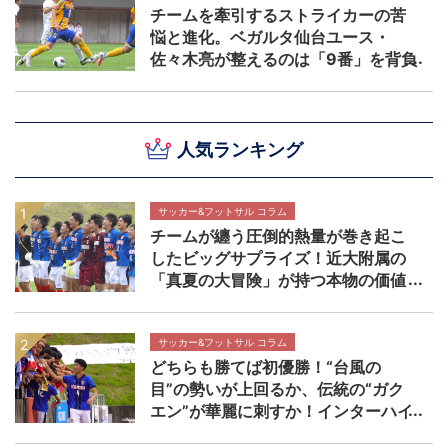
チームを牽引するストライカーの苦
悩と進化。ベガルタ仙台ユース・
佐々木亮が整えるのは「9番」を背負
う覚悟 【NEXT TEENS FILE.】
人気ランキング
サッカー&フットサル コラム
チームが纏う圧倒的熱量が巻き起こ
したビッグサプライズ！近大附属の
「真夏の大冒険」が持つ本物の価値
【インターハイ決勝 近畿大学附属高
校×静岡学園高校マッチレビュー】
サッカー&フットサル コラム
どちらも勝てば初優勝！“台風の
目”の勢いが上回るか、伝統の“ガク
エン”が華麗に刺すか！インターハイ
決勝 近畿大学附属高校×静岡学園高