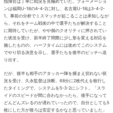
指揮官は丁寧に戦況を見極めていた。フォーメーショ
ンは福岡U-18の4-4-2に対し、名古屋U-18は3-4-2-
1。事前の分析でミスマッチが起こることは承知しなが
ら、それをチーム戦術の中で選手たちが解決すること
に期待していたが、やや個のクオリティに押されてい
た状況を受け、前半終了間際に少し形を変える対応を
施したものの、ハーフタイムには改めてこのシステム
でやり切る決意を示し、選手たちを後半のピッチへ送
り出す。
だが、後半も相手のアタッカー陣を捕まえ切れない状
況を受け、久永監督は決断。68分に2枚代えを敢行し
たタイミングで、システムを5-3-2にシフト。「スラ
イドのスピードが間に合わなかったら、後手になって
どんどんズレるのが遅れていったので、自分としても5
枚にした方が後ろは安定するかなと思っていました」