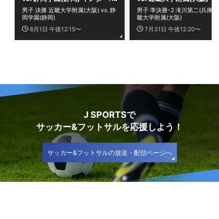
イ2026 全国高等学校総合体
ーハイ2026 全国高等学校
男子 決勝 近畿大学附属(大阪) vs. 静
男子 準決勝-2 滝川第二(兵庫) vs
育大会サッカー競技大会
合体育大会サッカー競技大
岡学園(静岡)
畿大学附属(大阪)
8月1日 午後12:15〜
7月31日 午後12:20〜
J SPORTSで
サッカー&フットサルを応援しよう！
サッカー&フットサルの放送・配信ページへ