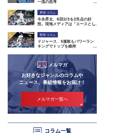
一流の思考
野球 コラム
今永昇太、6回2/3を2失点の好
投。現地メディアは「エースとし
ての存在感を証明」と伝える
野球 コラム
ドジャース、5連敗もパワーラン
キングでトップを維持
メルマガ
お好きなジャンルのコラムや
ニュース、番組情報をお届け！
メルマガ一覧へ
コラム一覧