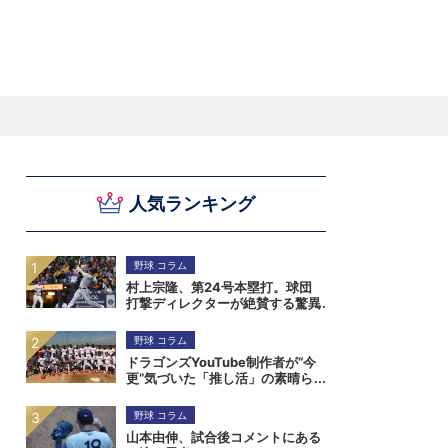
スキー
バドミントン
ピックアップ
人気ランキング
ー
ハンドボールコラム
WE ARE SNOW JAPAN ～若きアルペンスキ
フィギュア通信
B.LEAGUEコラム
今日も今日とてプッシュ＆ルーズ
サイクルNEWS
後藤健生コラム
元トップリーガーの今
Do ya love Baseball?
ー日本代表の素顔～
アイスダ
それぞれの4年間 ～冬の一瞬に縣ける女性ア
小暮卓史が小暮卓史について語る小暮卓史の
木村浩嗣コラム
“最強ラガーマン”列伝 ～ラグビーW杯2023～
スリートの肖像～
ための小暮卓史
野球 コラム
村上宗隆、第24号本塁打。球団
打撃ディレクターが絶賛する驚異
の打撃能力
野球 コラム
ドラゴンズYouTube制作者が“今
更”気づいた「推し活」の素晴ら
しさ。小笠原慎之介からジンバブ
エまで
野球 コラム
山本由伸、試合後コメントにある