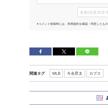
関連タグ
MLB
今永昇太
カブス