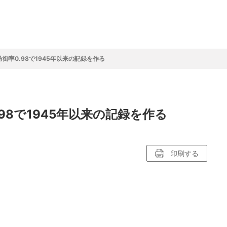
フ
サイクルロー
モータースポ
バスケットボ
フィギュアス
バレーボール
ドレース
ーツ
ール
ケート
御率0.98で1945年以来の記録を作る
ースポーツコラム
！！モーグル
アスケートレポート
トボールレポート
ールコラム
スポーツコラム
ロードレースレポート
WN GOAL，FINE GOAL
レポート
コラム
クライミングコラム
鳥人たちの賛歌 W杯スキージャンプ
小塚崇彦のフィギュアスケートラボ
ウインターカップコラム
まるっとアンサー
F1コラム
ツール・ド・フランス
粕谷秀樹のFoot！20周年ヒストリ
楕円球のある光景
MLBを観に行こう！
98で1945年以来の記録を作る
レポート
ズ J SPORTS出張所
語
り～むら
リーグコラム
ニュース
発投手プレビュー
J SPORTSプロデューサーコラム
木戸先生直伝！今からでも間に合う
SUPER GT あの瞬間
輪生相談
土屋雅史コラム
ラグビーW杯2023出場国紹介
ンス観戦講座
レミアムゴール
愛好日記
戦者」4年に1度のシーズンがやっ
印刷する
017-2018ウインタースポーツ編