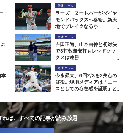
野球 コラム
ー
ラーズ・ヌートバーがダイヤ
持
モンドバックスへ移籍。新天
地でブレイクなるか
野球 コラム
トに
吉田正尚、山本由伸と初対決
で3打数無安打もレッドソッ
クスは連勝
野球 コラム
山本
今永昇太、6回2/3を2失点の
好投。現地メディアは「エー
スとしての存在感を証明」と
伝える
録すれば、
すべての記事が読み放題