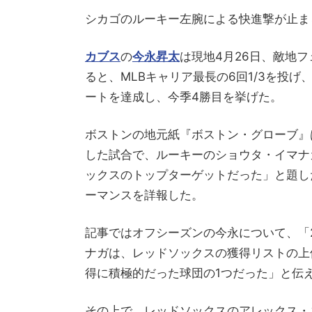
シカゴのルーキー左腕による快進撃が止ま
カブス
の
今永昇太
は現地4月26日、敵地
ると、MLBキャリア最長の6回1/3を投げ
ートを達成し、今季4勝目を挙げた。
ボストンの地元紙『ボストン・グローブ』
した試合で、ルーキーのショウタ・イマナ
ックスのトップターゲットだった」と題し
ーマンスを詳報した。
記事ではオフシーズンの今永について、「2
ナガは、レッドソックスの獲得リストの上
得に積極的だった球団の1つだった」と伝
その上で、レッドソックスのアレックス・