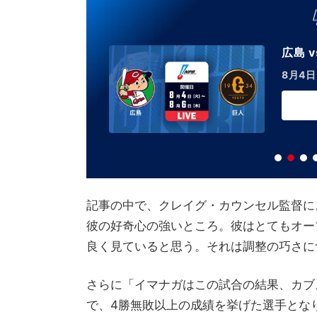
広島 v
8月4日
記事の中で、クレイグ・カウンセル監督に
彼の好奇心の強いところ。彼はとてもオー
良く見ていると思う。それは調整の巧さに
さらに「イマナガはこの試合の結果、カブ
で、4勝無敗以上の成績を挙げた選手とな