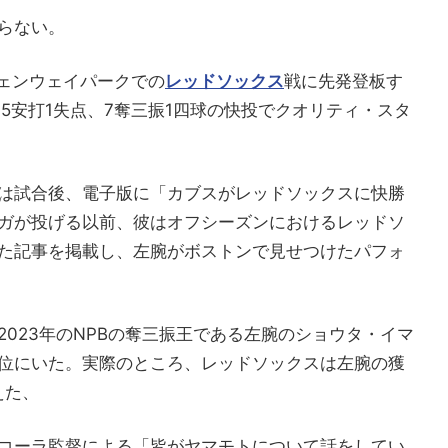
らない。
フェンウェイパークでの
レッドソックス
戦に先発登板す
、5安打1失点、7奪三振1四球の快投でクオリティ・スタ
は試合後、電子版に「カブスがレッドソックスに快勝
ガが投げる以前、彼はオフシーズンにおけるレッドソ
た記事を掲載し、左腕がボストンで見せつけたパフォ
023年のNPBの奪三振王である左腕のショウタ・イマ
位にいた。実際のところ、レッドソックスは左腕の獲
えた、
コーラ監督による「皆がヤマモトについて話をしてい