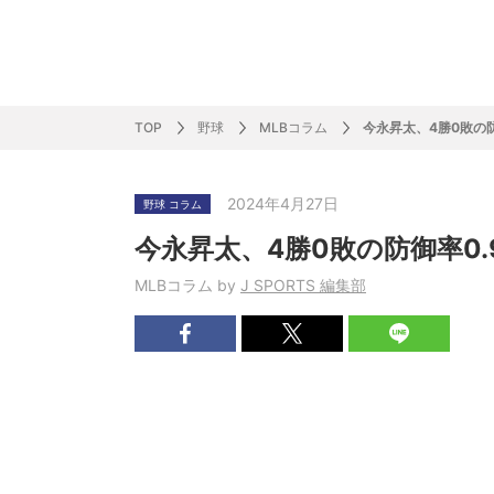
サッカー&
野球
ラグビー
ットサル
ピックアップ
スキー
バドミントン
バレーボール
サッカー&フットサル
ラグビー
野球
バスケットボール
モータースポーツ
フィギュアスケート
サイクルロードレース
TOP
野球
MLBコラム
今永昇太、4勝0敗の防
2024年4月27日
野球 コラム
J SPORTSニュース
バドミントン代表だより
SKI GRAPHIC present’sアルペンスキーコラ
町田樹のスポーツアカデミア
バスケットボールコラム
SVリーグコラム
SUPER GT
自転車雑談
サッカーニュース
村上晃一ラグビーコラム
MLBコラム
ウィンタ
バド×レポ
ブラボー
フィギュ
バスケッ
バレーボ
モーター
サイクル
粕谷秀樹のO
ラグビー
野球好き
今永昇太、4勝0敗の防御率0.
ム
困難突破トーク
フィギュアスケートーーク
Mr.フクイのものしり長者 de WRC !
ツールに恋して～珠玉のストーリー21選～
元川悦子コラム
be rugby ～ラグビーであれ～
MLB nation
スポーツ
スケオタデイ
裏しま物
しゅ～く
プレミア
ラグビー
日本人先
MLBコラム by
J SPORTS 編集部
Fリーグコラム
ラグビーのすゝめ
今週のプ
ラグビー
柔×コラム
「青春の挑
てきた！2