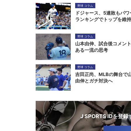
野球 コラム
ドジャース、5連敗もパワ
ランキングでトップを維
野球 コラム
山本由伸、試合後コメン
ある一流の思考
野球 コラム
吉田正尚、MLBの舞台で
由伸とガチ対決へ
J SPORTS IDを登