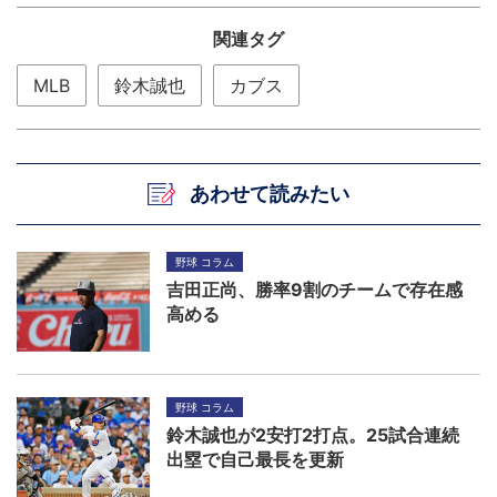
関連タグ
MLB
鈴木誠也
カブス
あわせて読みたい
野球 コラム
吉田正尚、勝率9割のチームで存在感
高める
野球 コラム
鈴木誠也が2安打2打点。25試合連続
出塁で自己最長を更新