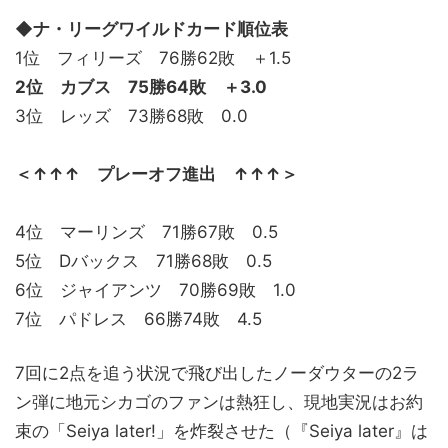
◆ナ・リーグワイルドカード順位表
1位 フィリーズ 76勝62敗 ＋1.5
2位 カブス 75勝64敗 ＋3.0
3位 レッズ 73勝68敗 0.0
＜↑↑↑ プレーオフ進出 ↑↑↑＞
4位 マーリンズ 71勝67敗 0.5
5位 Dバックス 71勝68敗 0.5
6位 ジャイアンツ 70勝69敗 1.0
7位 パドレス 66勝74敗 4.5
7回に2点を追う状況で飛び出したノーダウターの2ラ
ン弾に地元シカゴのファンは熱狂し、現地実況はお約
束の「Seiya later!」を炸裂させた（『Seiya later』は