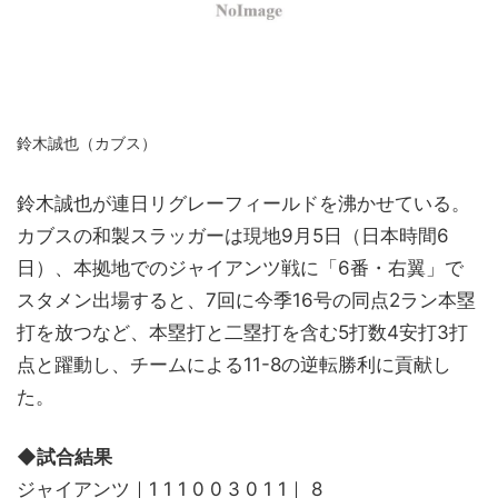
鈴木誠也（カブス）
鈴木誠也が連日リグレーフィールドを沸かせている。
カブスの和製スラッガーは現地9月5日（日本時間6
日）、本拠地でのジャイアンツ戦に「6番・右翼」で
スタメン出場すると、7回に今季16号の同点2ラン本塁
打を放つなど、本塁打と二塁打を含む5打数4安打3打
点と躍動し、チームによる11-8の逆転勝利に貢献し
た。
◆試合結果
ジャイアンツ｜1 1 1 0 0 3 0 1 1｜ 8