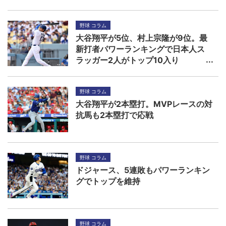
野球 コラム
大谷翔平が5位、村上宗隆が9位。最
新打者パワーランキングで日本人ス
ラッガー2人がトップ10入り
野球 コラム
大谷翔平が2本塁打。MVPレースの対
抗馬も2本塁打で応戦
野球 コラム
ドジャース、5連敗もパワーランキン
グでトップを維持
野球 コラム