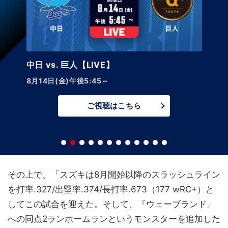
中日 vs. 巨人【LIVE】
8月14日(金)午後5:45～
ご視聴はこちら
その上で、「スズキは8月開始以降のスラッシュライン
を打率.327/出塁率.374/長打率.673（177 wRC+）と
してこの試合を迎えた。そして、『ウェーブランド』
への同点2ランホームランというモンスターを追加した