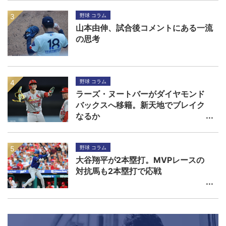
野球 コラム
山本由伸、試合後コメントにある一流
の思考
野球 コラム
ラーズ・ヌートバーがダイヤモンド
バックスへ移籍。新天地でブレイク
なるか
野球 コラム
大谷翔平が2本塁打。MVPレースの
対抗馬も2本塁打で応戦