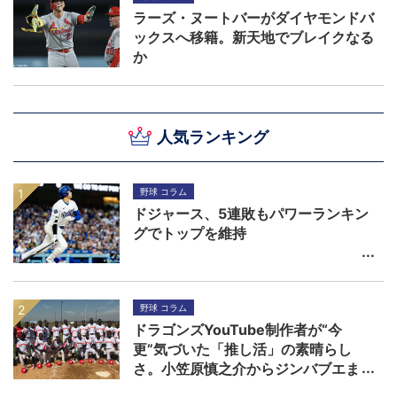
ラーズ・ヌートバーがダイヤモンドバ
ックスへ移籍。新天地でブレイクなる
か
人気ランキング
野球 コラム
ドジャース、5連敗もパワーランキン
グでトップを維持
野球 コラム
ドラゴンズYouTube制作者が“今
更”気づいた「推し活」の素晴らし
さ。小笠原慎之介からジンバブエま
で