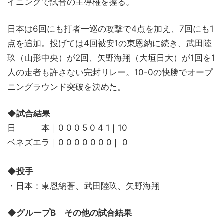
イニングで試合の主導権を握る。
日本は6回にも打者一巡の攻撃で4点を加え、7回にも1
点を追加。投げては4回被安1の東恩納に続き、武田陸
玖（山形中央）が2回、矢野海翔（大垣日大）が1回を1
人の走者も許さない完封リレー。10-0の快勝でオープ
ニングラウンド突破を決めた。
◆試合結果
日 本｜0 0 0 5 0 4 1｜10
ベネズエラ｜0 0 0 0 0 0 0｜ 0
◆投手
・日本：東恩納蒼、武田陸玖、矢野海翔
◆グループB その他の試合結果