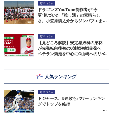
野球 コラム
ドラゴンズYouTube制作者が“今
更”気づいた「推し活」の素晴らし
さ。小笠原慎之介からジンバブエま
で
野球 コラム
【見どころ解説】安定感抜群の栗林
が先発転向後初の6連戦初戦先発へ
ベテラン菊池を中心にG山崎へのリベ
ンジを期す
人気ランキング
野球 コラム
ドジャース、5連敗もパワーランキン
グでトップを維持