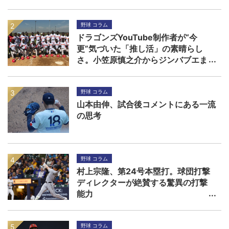
野球 コラム
ドラゴンズYouTube制作者が“今
更”気づいた「推し活」の素晴らし
さ。小笠原慎之介からジンバブエま
で
野球 コラム
山本由伸、試合後コメントにある一流
の思考
野球 コラム
村上宗隆、第24号本塁打。球団打撃
ディレクターが絶賛する驚異の打撃
能力
野球 コラム