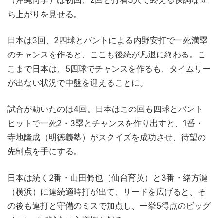
（沖縄尚学）は初回、2回と打者3人で終える快調な立
ち上がりを見せる。
日本は3回、2四球とバントによる内野安打で一死満塁
のチャンスを作ると、ここも後続が凡退に終わる。こ
こまで日本は、5四球でチャンスを作るも、タイムリー
が出ない状況で中盤を迎えることに。
試合が動いたのは4回。日本はこの回も四球とバント
ヒットで一死2・3塁とチャンスを作り出すと、1番・
寺地隆成（明徳義塾）がスクイズを成功させ、待望の
先制点を手にする。
日本は続く2番・山田脩也（仙台育英）と3番・緒方漣
（横浜）に連続適時打が出て、リードを広げると、そ
の後も連打と守備のミスで加点し、一挙5得点のビッグ