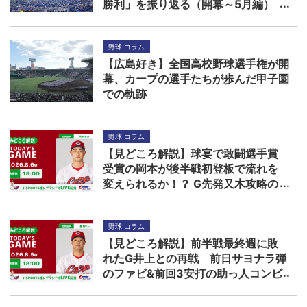
勝利」を振り返る（開幕～5月編）
野球 コラム
【広島好き】全国高校野球選手権が開
幕、カープの選手たちが歩んだ甲子園
での軌跡
野球 コラム
【見どころ解説】球宴で敢闘選手賞
受賞の岡本が後半戦初登板で流れを
変えられるか！？ G先発又木攻略の
鍵は秋山ら左打者
野球 コラム
【見どころ解説】前半戦最終週に敗
れたG井上との再戦 前日サヨナラ弾
のファビ&前回3安打の助っ人コンビ
に先発森の援護期待