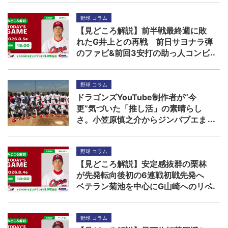
野球 コラム
【見どころ解説】前半戦最終週に敗
れたG井上との再戦 前日サヨナラ弾
のファビ&前回3安打の助っ人コンビ
に先発森の援護期待
野球 コラム
ドラゴンズYouTube制作者が“今
更”気づいた「推し活」の素晴らし
さ。小笠原慎之介からジンバブエま
で
野球 コラム
【見どころ解説】安定感抜群の栗林
が先発転向後初の6連戦初戦先発へ
ベテラン菊池を中心にG山崎へのリベ
ンジを期す
野球 コラム