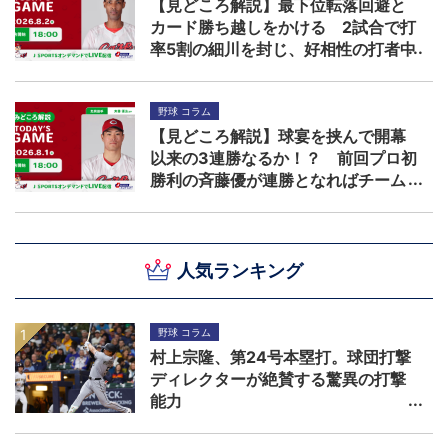
【見どころ解説】最下位転落回避と
カード勝ち越しをかける 2試合で打
率5割の細川を封じ、好相性の打者中
心に柳を攻略できるか！？
野球 コラム
【見どころ解説】球宴を挟んで開幕
以来の3連勝なるか！？ 前回プロ初
勝利の斉藤優が連勝となればチーム
の勢いは加速する
人気ランキング
野球 コラム
村上宗隆、第24号本塁打。球団打撃
ディレクターが絶賛する驚異の打撃
能力