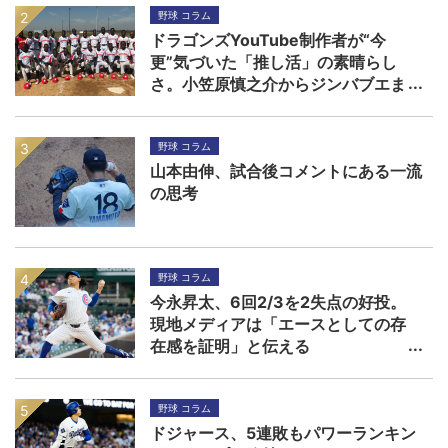
野球 コラム
ドラゴンズYouTube制作者が“今
更”気づいた「推し活」の素晴らし
さ。小笠原慎之介からジンバブエま
で
野球 コラム
山本由伸、試合後コメントにある一流
の思考
野球 コラム
今永昇太、6回2/3を2失点の好投。
現地メディアは「エースとしての存
在感を証明」と伝える
野球 コラム
ドジャース、5連敗もパワーランキン