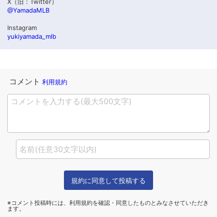
X（旧：Twitter）
@YamadaMLB
Instagram
yukiyamada_mlb