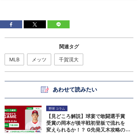
関連タグ
MLB
メッツ
千賀滉大
あわせて読みたい
野球 コラム
【見どころ解説】球宴で敢闘選手賞
受賞の岡本が後半戦初登板で流れを
変えられるか！？ G先発又木攻略の
鍵は秋山ら左打者