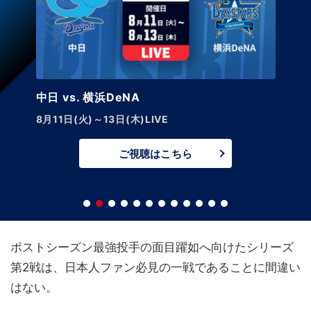
中日 vs. 巨人【LIVE】
VE
8月14日(金)午後5:45～
はこちら
ご視聴
ポストシーズン最強投手の面目躍如へ向けたシリーズ
第2戦は、日本人ファン必見の一戦であることに間違い
はない。