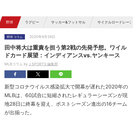
野球
ラグビー
サッカー&フットサル
サイクルロードレース
2020年9月29日
野球 コラム
田中将大は重責を担う第2戦の先発予想。ワイル
ドカード展望：インディアンスvs.ヤンキース
MLBコラム by
J SPORTS 編集部
新型コロナウイルス感染拡大で開幕が遅れた2020年の
MLBは、60試合に短縮されたレギュラーシーズンが現
地28日に終幕を迎え、ポストシーズン進出の16チーム
が出揃った。