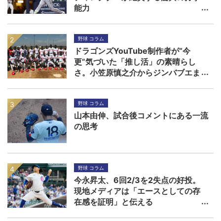
能力
野球 コラム
ドラゴンズYouTube制作者が“今
更”気づいた「推し活」の素晴らし
さ。小笠原慎之介からジンバブエま
で
野球 コラム
山本由伸、試合後コメントにある一流
の思考
野球 コラム
今永昇太、6回2/3を2失点の好投。
現地メディアは「エースとしての存
在感を証明」と伝える