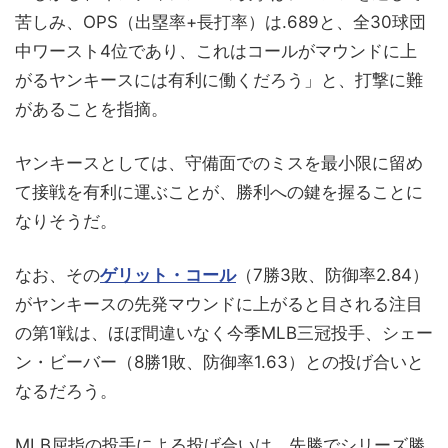
苦しみ、OPS（出塁率+長打率）は.689と、全30球団
中ワースト4位であり、これはコールがマウンドに上
がるヤンキースには有利に働くだろう」と、打撃に難
があることを指摘。
ヤンキースとしては、守備面でのミスを最小限に留め
て接戦を有利に運ぶことが、勝利への鍵を握ることに
なりそうだ。
なお、その
ゲリット・コール
（7勝3敗、防御率2.84）
がヤンキースの先発マウンドに上がると目される注目
の第1戦は、ほぼ間違いなく今季MLB三冠投手、シェー
ン・ビーバー（8勝1敗、防御率1.63）との投げ合いと
なるだろう。
MLB屈指の投手による投げ合いは、先勝でシリーズ勝