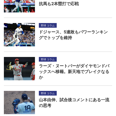
抗馬も2本塁打で応戦
野球 コラム
ドジャース、5連敗もパワーランキン
グでトップを維持
野球 コラム
ラーズ・ヌートバーがダイヤモンドバ
ックスへ移籍。新天地でブレイクなる
か
野球 コラム
山本由伸、試合後コメントにある一流
の思考