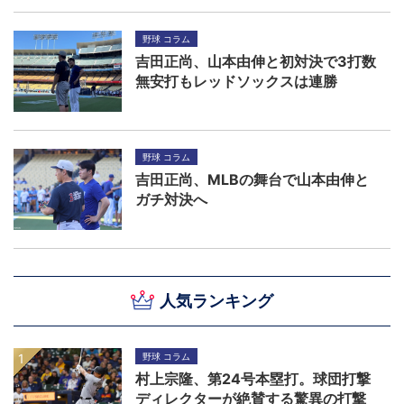
野球 コラム
吉田正尚、山本由伸と初対決で3打数
無安打もレッドソックスは連勝
野球 コラム
吉田正尚、MLBの舞台で山本由伸と
ガチ対決へ
人気ランキング
野球 コラム
村上宗隆、第24号本塁打。球団打撃
ディレクターが絶賛する驚異の打撃