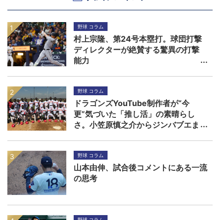
野球 コラム
村上宗隆、第24号本塁打。球団打撃
ディレクターが絶賛する驚異の打撃
能力
野球 コラム
ドラゴンズYouTube制作者が“今
更”気づいた「推し活」の素晴らし
さ。小笠原慎之介からジンバブエま
で
野球 コラム
山本由伸、試合後コメントにある一流
の思考
野球 コラム