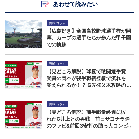
あわせて読みたい
野球 コラム
【広島好き】全国高校野球選手権が開
幕、カープの選手たちが歩んだ甲子園
での軌跡
野球 コラム
【見どころ解説】球宴で敢闘選手賞
受賞の岡本が後半戦初登板で流れを
変えられるか！？ G先発又木攻略の
鍵は秋山ら左打者
野球 コラム
【見どころ解説】前半戦最終週に敗
れたG井上との再戦 前日サヨナラ弾
のファビ&前回3安打の助っ人コンビ
に先発森の援護期待