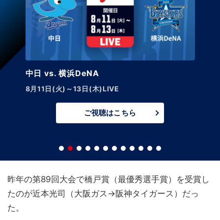
中日 vs. 巨人【LIVE】
8月14日(金)午後5:45～
ご視聴はこちら
昨年の第89回大会で橋戸賞（最優秀選手賞）を受賞し
たのが近本光司（大阪ガス→阪神タイガース）だっ
た。