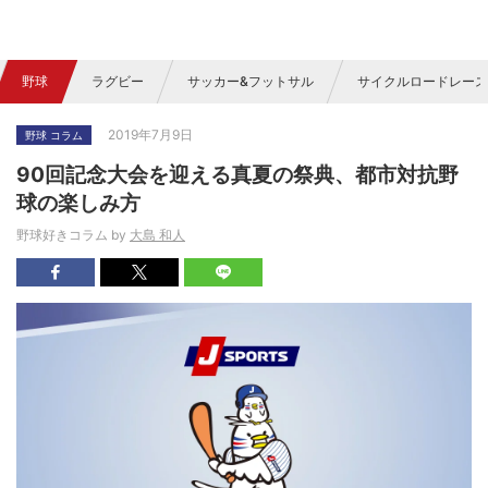
野球
ラグビー
サッカー&フットサル
サイクルロードレース
2019年7月9日
野球 コラム
90回記念大会を迎える真夏の祭典、都市対抗野
球の楽しみ方
野球好きコラム by
大島 和人