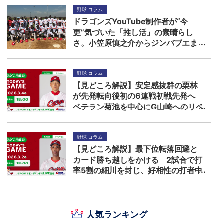
野球 コラム
ドラゴンズYouTube制作者が“今
更”気づいた「推し活」の素晴らし
さ。小笠原慎之介からジンバブエま
で
野球 コラム
【見どころ解説】安定感抜群の栗林
が先発転向後初の6連戦初戦先発へ
ベテラン菊池を中心にG山崎へのリベ
ンジを期す
野球 コラム
【見どころ解説】最下位転落回避と
カード勝ち越しをかける 2試合で打
率5割の細川を封じ、好相性の打者中
心に柳を攻略できるか！？
人気ランキング