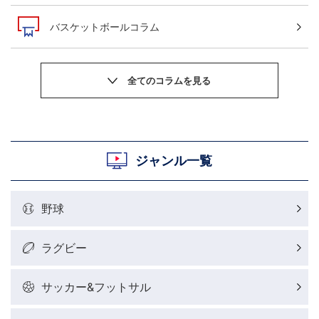
バスケットボールコラム
サッカーニュース
粕谷秀樹のOWN GOAL，FINE GOAL
村上晃一ラグビーコラム
ジャンル一覧
MLBコラム
野球
ラグビーレポート
ラグビー
野球好きコラム
サッカー&フットサル