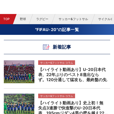
TOP
野球
ラグビー
サッカー&フットサル
サイクルロ
"FIFAU-20"の記事一覧
新着記事
サッカー&フットサル コラム
【ハイライト動画あり】U-20日本代
表、22年ぶりのベスト8進出なら
ず。120分通して猛攻も、最終盤の失
点でフランスに敗れる｜FIFA U-20
ワールドカップ チリ 2025
サッカー&フットサル コラム
【ハイライト動画あり】史上初！無
失点3連勝で快進撃のU-20日本代
表、195cmジダン4男の壁を越え22