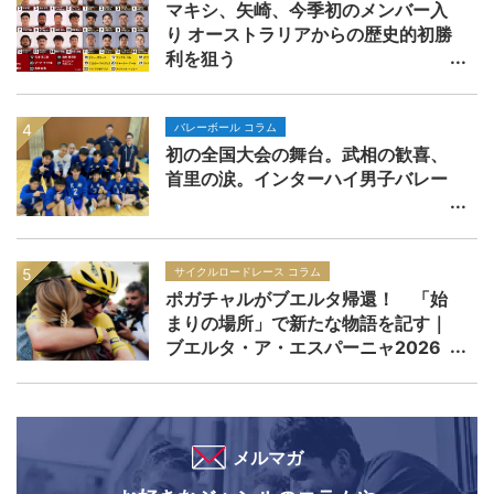
マキシ、矢崎、今季初のメンバー入
り オーストラリアからの歴史的初勝
利を狙う
バレーボール コラム
初の全国大会の舞台。武相の歓喜、
首里の涙。インターハイ男子バレー
サイクルロードレース コラム
ポガチャルがブエルタ帰還！ 「始
まりの場所」で新たな物語を記す｜
ブエルタ・ア・エスパーニャ2026
メルマガ