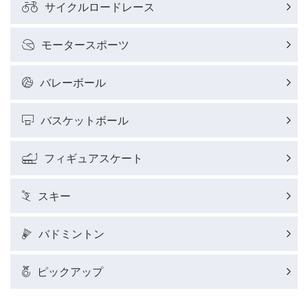
サイクルロードレース
サイクルロードレースレポート
モータースポーツ
フィギュアスケートレポート
バレーボール
バスケットボールレポート
バスケットボール
J SPORTSニュース
フィギュアスケート
ウィンタースポーツコラム
スキー
SUPER GT
バドミントン
バドミントン代表だより
ピックアップ
粕谷秀樹のFoot！20周年ヒストリー