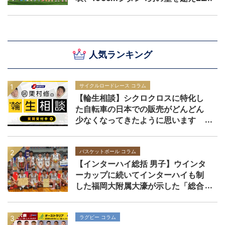
年ぶりのベスト8進出なるか｜FIFA
U-20 ワールドカップ チリ 2025
人気ランキング
サイクルロードレース コラム
【輪生相談】シクロクロスに特化し
た自転車の日本での販売がどんどん
少なくなってきたように思います
バスケットボール コラム
【インターハイ総括 男子】ウインタ
ーカップに続いてインターハイも制
した福岡大附属大濠が示した「総合
力」の価値
ラグビー コラム