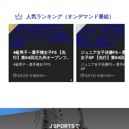
人気ランキング（オンデマンド番組）
4級男子～選手権女子FS 【先
ジュニア女子決勝FS～選
行】第64回北九州オープンフ
女子SP 【先行】第64回北
ィギュアスケート競技会 ～飯
州オープンフィギュアスケ
4級男子～選手権女子FS
ジュニア女子決勝FS～選手権
塚アイスパレス杯争奪大会(飯
ト競技会 ～飯塚アイスパ
SP
塚杯)～
杯争奪大会(飯塚杯)～
8月2日 午前8:55〜
8月1日 午後1:00〜
J SPORTSで