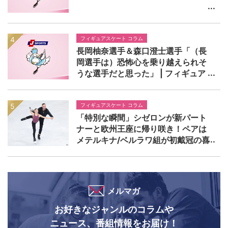
フィギュアスケート コラム
長岡柚奈選手＆森口澄士選手「（長
岡選手は）恐怖心を乗り越えられそ
うな選手だと思った」 | フィギュア
スケーターのオアシス♪ KENJIの部屋
フィギュアスケート コラム
「特別な瞬間」シゼロンが新パート
ナーと欧州王座に帰り咲き！ペアは
メテルキナ/ベルラワ組が初戴冠の喜
びに沸く | ヨーロッパフィギュアス
ケート選手権2026 ペア＆アイスダ
ンス レビュー
メルマガ
お好きなジャンルのコラムや
ニュース、番組情報をお届け！